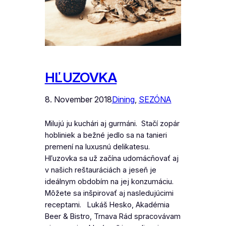
HĽUZOVKA
8. November 2018
Dining
, 
SEZÓNA
Milujú ju kuchári aj gurmáni. Stačí zopár
hobliniek a bežné jedlo sa na tanieri
premení na luxusnú delikatesu.
Hľuzovka sa už začína udomácňovať aj
v našich reštauráciách a jeseň je
ideálnym obdobím na jej konzumáciu.
Môžete sa inšpirovať aj nasledujúcimi
receptami. Lukáš Hesko, Akadémia
Beer & Bistro, Trnava Rád spracovávam