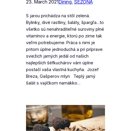
23. March 2021
Dining
, 
SEZÓNA
S jarou prichádza na stôl zelená.
Bylinky, divé rastliny, šaláty, špargľa…to
všetko sú nenahraditeľné suroviny plné
vitamínov a energie, ktorú po zime tak
veľmi potrebujeme. Práca s nimi je
pritom úplne jednoduchá a pri príprave
sviežich jarných jedál od našich
najlepších šéfkuchárov vám úplne
postačí vaša vlastná kuchyňa. Jozef
Breza, Gašperov mlyn Teplý jarný
šalát s vajíčkom namäkko…