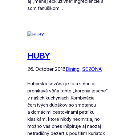
aj „menej exkluzívne“ ingrediencie a
som fanúšikom…
HUBY
26. October 2018
Dining
, 
SEZÓNA
Hubárska sezóna je tu a s ňou aj
prenikavá vôňa tohto „korenia jesene“
v našich kuchyniach. Kombinácia
čerstvých dubákov so smotanou
a domácimi cestovinami patrí ku
klasikám, ktoré nikdy neomrzia, no
možno vás dnes inšpiruje aj naozaj
netradičný dezert s použitím kuriatok