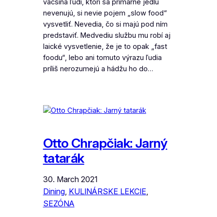
väčšina ľudí, ktorí sa primárne jedlu
nevenujú, si nevie pojem „slow food“
vysvetliť. Nevedia, čo si majú pod ním
predstaviť. Medvediu službu mu robí aj
laické vysvetlenie, že je to opak „fast
foodu“, lebo ani tomuto výrazu ľudia
príliš nerozumejú a hádžu ho do…
Otto Chrapčiak: Jarný
tatarák
30. March 2021
Dining
, 
KULINÁRSKE LEKCIE
, 
SEZÓNA