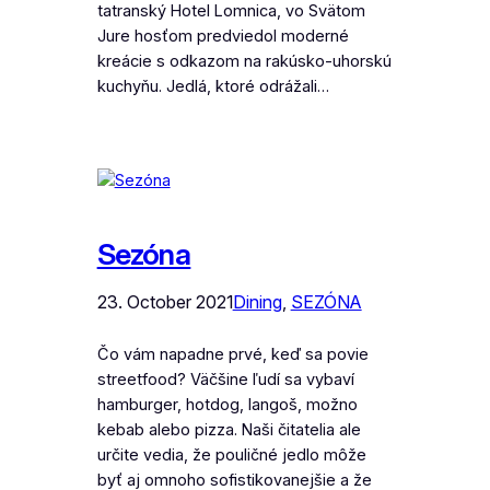
tatranský Hotel Lomnica, vo Svätom
Jure hosťom predviedol moderné
kreácie s odkazom na rakúsko-uhorskú
kuchyňu. Jedlá, ktoré odrážali…
Sezóna
23. October 2021
Dining
, 
SEZÓNA
Čo vám napadne prvé, keď sa povie
streetfood? Väčšine ľudí sa vybaví
hamburger, hotdog, langoš, možno
kebab alebo pizza. Naši čitatelia ale
určite vedia, že pouličné jedlo môže
byť aj omnoho sofistikovanejšie a že