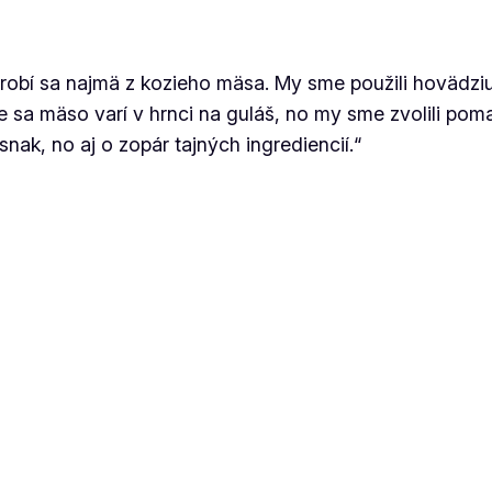
 robí sa najmä z kozieho mäsa. My sme použili hovädzi
e sa mäso varí v hrnci na guláš, no my sme zvolili poma
nak, no aj o zopár tajných ingrediencií.“