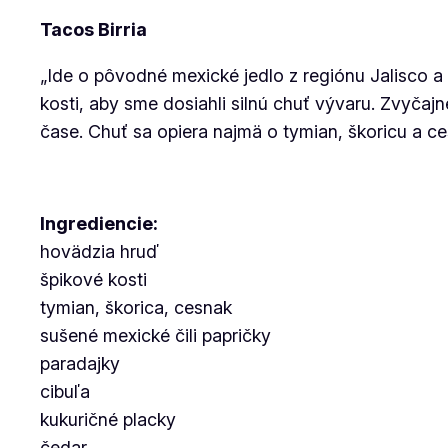
Tacos Birria
„Ide o pôvodné mexické jedlo z regiónu Jalisco a
kosti, aby sme dosiahli silnú chuť vývaru. Zvyčajn
čase. Chuť sa opiera najmä o tymian, škoricu a ces
Ingrediencie:
hovädzia hruď
špikové kosti
tymian, škorica, cesnak
sušené mexické čili papričky
paradajky
cibuľa
kukuričné placky
čedar