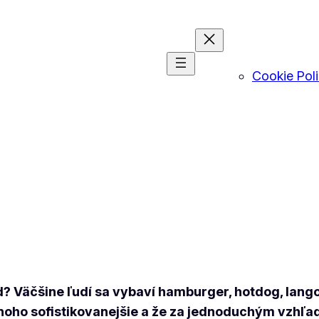
Cookie Pol
 Väčšine ľudí sa vybaví hamburger, hotdog, langoš
mnoho sofistikovanejšie a že za jednoduchým vzhľad