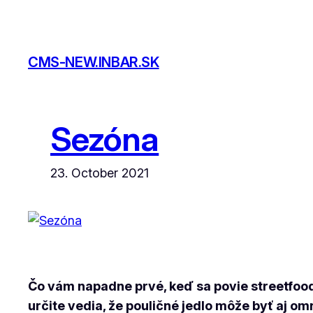
Skip
to
content
CMS-NEW.INBAR.SK
Sezóna
23. October 2021
Čo vám napadne prvé, keď sa povie streetfood?
určite vedia, že pouličné jedlo môže byť aj o