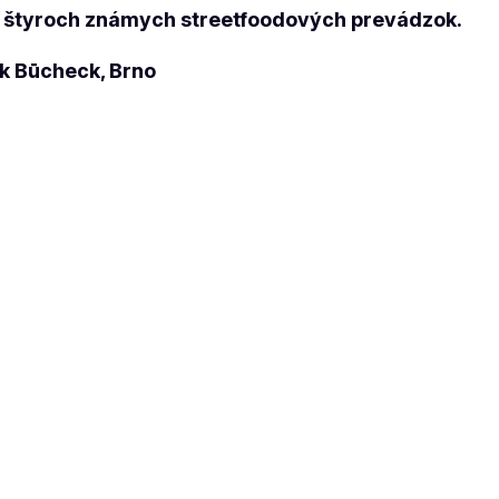
ri štyroch známych streetfoodových prevádzok.
k Būcheck, Brno