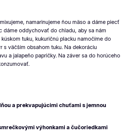
 zmixujeme, namarinujeme ňou mäso a dáme piecť
 noc dáme oddychovať do chladu, aby sa nám
il kúskom tuku, kukuričnú placku namočíme do
syr s väčším obsahom tuku. Na dekoráciu
avu a jalapeño papričky. Na záver sa do horúceho
 konzumovať.
plňou a prekvapujúcimi chuťami s jemnou
so smrečkovými výhonkami a čučoriedkami