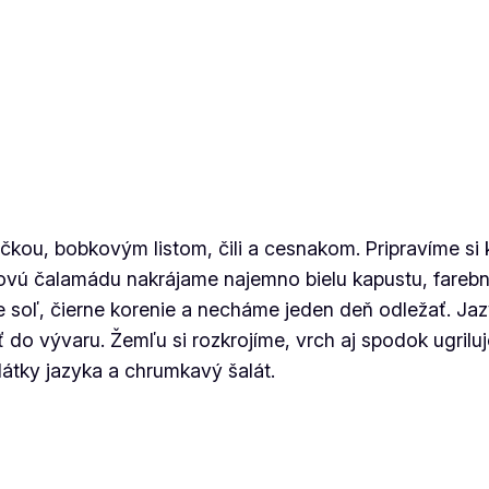
kou, bobkovým listom, čili a cesnakom. Pripravíme s
enovú čalamádu nakrájame najemno bielu kapustu, farebn
me soľ, čierne korenie a necháme jeden deň odležať. J
 do vývaru. Žemľu si rozkrojíme, vrch aj spodok ugrilu
átky jazyka a chrumkavý šalát.