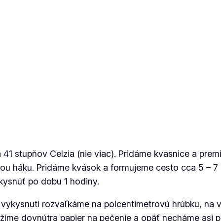
 41 stupňov Celzia (nie viac). Pridáme kvasnice a pre
ou háku. Pridáme kvások a formujeme cesto cca 5 – 7
kysnúť po dobu 1 hodiny.
vykysnutí rozvaľkáme na polcentimetrovú hrúbku, na v
ožíme dovnútra papier na pečenie a opäť necháme asi p