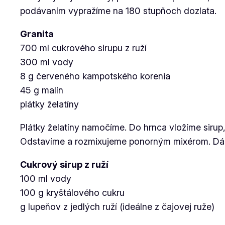
podávaním vypražíme na 180 stupňoch dozlata.
Granita
700 ml cukrového sirupu z ruží
300 ml vody
8 g červeného kampotského korenia
45 g malín
plátky želatíny
Plátky želatíny namočíme. Do hrnca vložíme sirup,
Odstavíme a rozmixujeme ponorným mixérom. Dám
Cukrový sirup z ruží
100 ml vody
100 g kryštálového cukru
g lupeňov z jedlých ruží (ideálne z čajovej ruže)