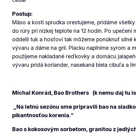
Postup:
Mäso a kosti sprudka orestujeme, pridáme všetk
do rúry pri nízkej teplote na 12 hodín. Po upeč
oddelil tuk a hosťovi tak môžeme ponúknuť silné
vývaru a dáme na gril. Placku naplníme syrom a m
použijeme nakladané reďkovky a domácu jalapeño s
vývaru pridá koriander, nasekaná biela cibuľa a 
Michal Konrád, Bao Brothers
(k nemu daj tu i
„Na letnú sezónu sme pripravili bao na slad
pikantnosťou korenia.“
Bao s kokosovým sorbetom, granitou z jedlýc