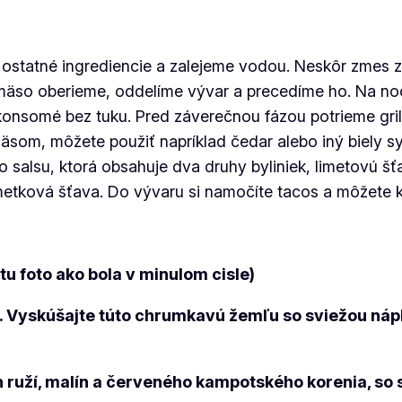
y ostatné ingrediencie a zalejeme vodou. Neskôr zmes
ení mäso oberieme, oddelíme vývar a precedíme ho. Na
 konsomé bez tuku. Pred záverečnou fázou potrieme gr
äsom, môžete použiť napríklad čedar alebo iný biely 
alsu, ktorá obsahuje dva druhy byliniek, limetovú šť
limetková šťava. Do vývaru si namočíte tacos a môžete
stu foto ako bola v minulom cisle)
ko. Vyskúšajte túto chrumkavú žemľu so sviežou ná
h ruží, malín a červeného kampotského korenia, 