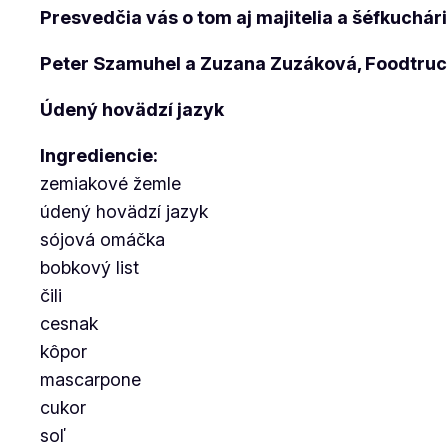
Presvedčia vás o tom aj majitelia a šéfkuchá
Peter Szamuhel a Zuzana Zuzáková, Foodtruc
Údený hovädzí jazyk
Ingrediencie:
zemiakové žemle
údený hovädzí jazyk
sójová omáčka
bobkový list
čili
cesnak
kôpor
mascarpone
cukor
soľ