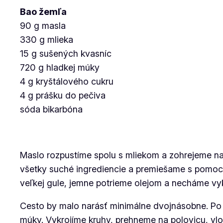
Bao žemľa
90 g masla
330 g mlieka
15 g sušených kvasníc
720 g hladkej múky
4 g kryštálového cukru
4 g prášku do pečiva
sóda bikarbóna
Maslo rozpustíme spolu s mliekom a zohrejeme na
všetky suché ingrediencie a premiešame s pomoc
veľkej gule, jemne potrieme olejom a necháme vy
Cesto by malo narásť minimálne dvojnásobne. Po 
múky. Vykrojíme kruhy, prehneme na polovicu, vl