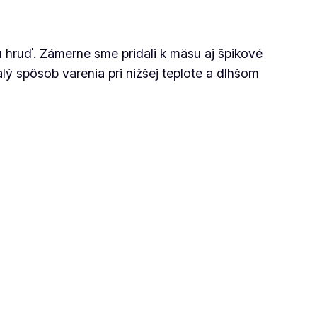
u hruď. Zámerne sme pridali k mäsu aj špikové
lý spôsob varenia pri nižšej teplote a dlhšom