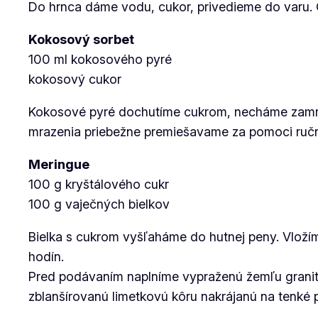
Do hrnca dáme vodu, cukor, privedieme do varu.
Kokosový sorbet
100 ml kokosového pyré
kokosový cukor
Kokosové pyré dochutíme cukrom, necháme zamrazi
mrazenia priebežne premiešavame za pomoci ručn
Meringue
100 g kryštálového cukr
100 g vaječných bielkov
Bielka s cukrom vyšľaháme do hutnej peny. Vloží
hodín.
Pred podávaním naplníme vypraženú žemľu granit
zblanšírovanú limetkovú kôru nakrájanú na tenké