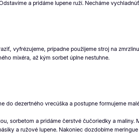
 Odstavíme a pridáme lupene ruží. Necháme vychladnúť
ť, vyfrézujeme, prípadne použijeme stroj na zmrzlin
ého mixéra, až kým sorbet úplne nestuhne.
me do dezertného vrecúška a postupne formujeme malé
ou, sorbetom a pridáme čerstvé čučoriedky a maliny.
 pásiky a ružové lupene. Nakoniec dozdobíme meringue 