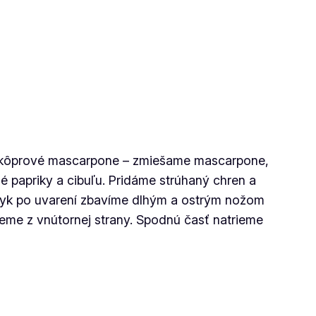
i kôprové mascarpone – zmiešame mascarpone,
é papriky a cibuľu. Pridáme strúhaný chren a
azyk po uvarení zbavíme dlhým a ostrým nožom
jeme z vnútornej strany. Spodnú časť natrieme