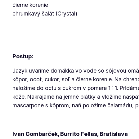
čierne korenie
chrumkavý šalát (Crystal)
Postup:
Jazyk uvaríme domäkka vo vode so sójovou omáč
kôpor, ocot, cukor, soľ a čierne korenie. Na chr
naložíme do octu s cukrom v pomere 1 : 1. Pridá
kože. Nakrájame na jemné plátky a vložíme naspäť
mascarpone s kôprom, naň položíme čalamádu, pl
Ivan Gombarček, Burrito Fellas, Bratislava