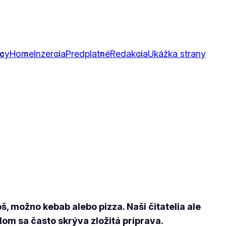
icy
Home
Inzercia
Predplatné
Redakcia
Ukážka strany
, možno kebab alebo pizza. Naši čitatelia ale
om sa často skrýva zložitá príprava.