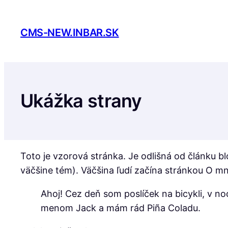
Skip
to
CMS-NEW.INBAR.SK
content
Ukážka strany
Toto je vzorová stránka. Je odlišná od článku b
väčšine tém). Väčšina ľudí začína stránkou O m
Ahoj! Cez deň som poslíček na bicykli, v 
menom Jack a mám rád Piña Coladu.