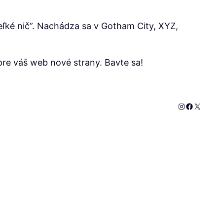
eľké nič”. Nachádza sa v Gotham City, XYZ,
 pre váš web nové strany. Bavte sa!
Instagram
Faceboo
X