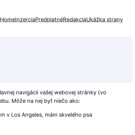
Home
Inzercia
Predplatné
Redakcia
Ukážka strany
lavnej navigácii vašej webovej stránky (vo
ebu. Môže na nej byť niečo ako:
vam v Los Angeles, mám skvelého psa