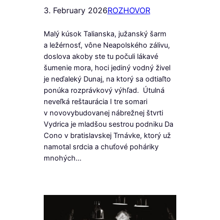
3. February 2026
ROZHOVOR
Malý kúsok Talianska, južanský šarm
a ležérnosť, vône Neapolského zálivu,
doslova akoby ste tu počuli lákavé
šumenie mora, hoci jediný vodný živel
je neďaleký Dunaj, na ktorý sa odtiaľto
ponúka rozprávkový výhľad. Útulná
neveľká reštaurácia I tre somari
v novovybudovanej nábrežnej štvrti
Vydrica je mladšou sestrou podniku Da
Cono v bratislavskej Trnávke, ktorý už
namotal srdcia a chuťové poháriky
mnohých…