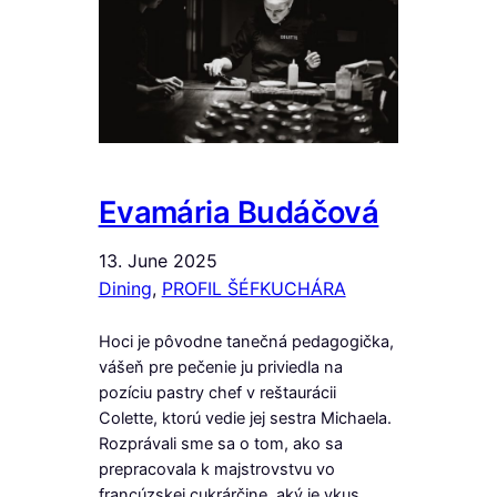
Evamária Budáčová
13. June 2025
Dining
, 
PROFIL ŠÉFKUCHÁRA
Hoci je pôvodne tanečná pedagogička,
vášeň pre pečenie ju priviedla na
pozíciu pastry chef v reštaurácii
Colette, ktorú vedie jej sestra Michaela.
Rozprávali sme sa o tom, ako sa
prepracovala k majstrovstvu vo
francúzskej cukrárčine, aký je vkus