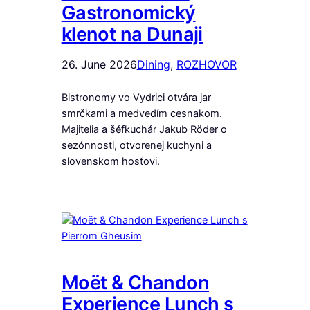
Gastronomický
klenot na Dunaji
26. June 2026
Dining
, 
ROZHOVOR
Bistronomy vo Vydrici otvára jar
smrčkami a medvedím cesnakom.
Majitelia a šéfkuchár Jakub Röder o
sezónnosti, otvorenej kuchyni a
slovenskom hosťovi.
Moët & Chandon
Experience Lunch s