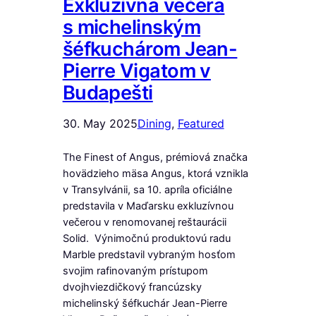
Exkluzívna večera
s michelinským
šéfkuchárom Jean-
Pierre Vigatom v
Budapešti
30. May 2025
Dining
, 
Featured
The Finest of Angus, prémiová značka
hovädzieho mäsa Angus, ktorá vznikla
v Transylvánii, sa 10. apríla oficiálne
predstavila v Maďarsku exkluzívnou
večerou v renomovanej reštaurácii
Solid. Výnimočnú produktovú radu
Marble predstavil vybraným hosťom
svojim rafinovaným prístupom
dvojhviezdičkový francúzsky
michelinský šéfkuchár Jean-Pierre