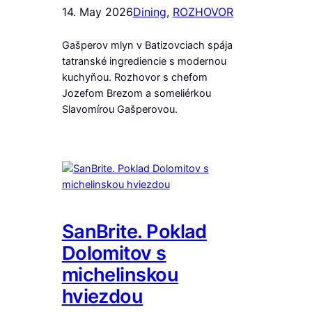
14. May 2026
Dining
, 
ROZHOVOR
Gašperov mlyn v Batizovciach spája
tatranské ingrediencie s modernou
kuchyňou. Rozhovor s chefom
Jozefom Brezom a someliérkou
Slavomírou Gašperovou.
SanBrite. Poklad
Dolomitov s
michelinskou
hviezdou