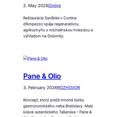
2. May 2026
Dining
Reštaurácia SanBrite v Cortine
d’Ampezzo spája regeneratívnu
agrikuchyňu s michelinskou hviezdou a
výhľadom na Dolomity.
Pane & Olio
3. February 2026
ROZHOVOR
Koncept, ktorý prežil mnohé búrky
gastronomického neba Bratislavy. Malý
kúsok autentického Talianska – Pane &