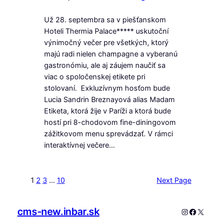
Už 28. septembra sa v piešťanskom
Hoteli Thermia Palace***** uskutoční
výnimočný večer pre všetkých, ktorý
majú radi nielen champagne a vyberanú
gastronómiu, ale aj záujem naučiť sa
viac o spoločenskej etikete pri
stolovaní. Exkluzívnym hosťom bude
Lucia Sandrin Breznayová alias Madam
Etiketa, ktorá žije v Paríži a ktorá bude
hostí pri 8-chodovom fine-diningovom
zážitkovom menu sprevádzať. V rámci
interaktívnej večere…
1
2
3
…
10
Next Page
cms-new.inbar.sk
Instagram
Faceboo
X