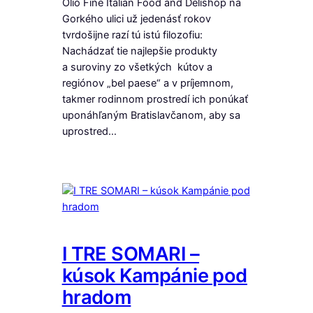
Olio Fine Italian Food and Delishop na
Gorkého ulici už jedenásť rokov
tvrdošijne razí tú istú filozofiu:
Nachádzať tie najlepšie produkty
a suroviny zo všetkých kútov a
regiónov „bel paese“ a v príjemnom,
takmer rodinnom prostredí ich ponúkať
uponáhľaným Bratislavčanom, aby sa
uprostred…
I TRE SOMARI –
kúsok Kampánie pod
hradom