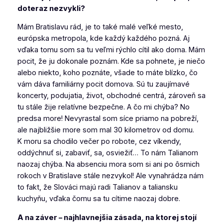
doteraz nezvykli?
Mám Bratislavu rád, je to také malé veľké mesto,
európska metropola, kde každý každého pozná. Aj
vďaka tomu som sa tu veľmi rýchlo cítil ako doma. Mám
pocit, že ju dokonale poznám. Kde sa pohnete, je niečo
alebo niekto, koho poznáte, všade to máte blízko, čo
vám dáva familiárny pocit domova. Sú tu zaujímavé
koncerty, podujatia, život, obchodné centrá, zároveň sa
tu stále žije relatívne bezpečne. A čo mi chýba? No
predsa more! Nevyrastal som síce priamo na pobreží,
ale najbližšie more som mal 30 kilometrov od domu.
K moru sa chodilo večer po robote, cez víkendy,
oddýchnuť si, zabaviť, sa, osviežiť… To nám Talianom
naozaj chýba. Na absenciu mora som si ani po ôsmich
rokoch v Bratislave stále nezvykol! Ale vynahrádza nám
to fakt, že Slováci majú radi Talianov a taliansku
kuchyňu, vďaka čomu sa tu cítime naozaj dobre.
A na záver – najhlavnejšia zásada, na ktorej stojí