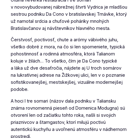
v novovybudovanej nábrežnej štvrti Vydrica je mladšou
sestrou podniku Da Cono v bratislavskej Trnávke, ktorý
už namotal srdcia a chuťové poháriky mnohých
Bratislavčanov aj návštevníkov hlavného mesta.
Čerstvosť, poctivosť, chute a arómy vábivého juhu,
všetko dobré z mora, na čo si len spomeniete, typická
pohostinnosť a rodinná atmosféra, ktorá Talianom
koluje v žilách… To všetko, čím je Da Cono typické
a láka už dve desaťročia, nájdete aj U troch somárov
na lukratívnej adrese na Žižkovej ulici, len v o poznanie
sofistikovanejšej, mestskejšej, vizuálne modernejšej
podobe.
A hoci I tre somari (názov dala podniku v Taliansku
známa rovnomenná pieseň od Domenica Modugna) sú
otvorení len od začiatku tohto roka, našli si svojich
priaznivcov a štamgastov, ktorí milujú poctivú
autentickú kuchyňu a uvoľnenú atmosféru v nádhernom
prostredí.