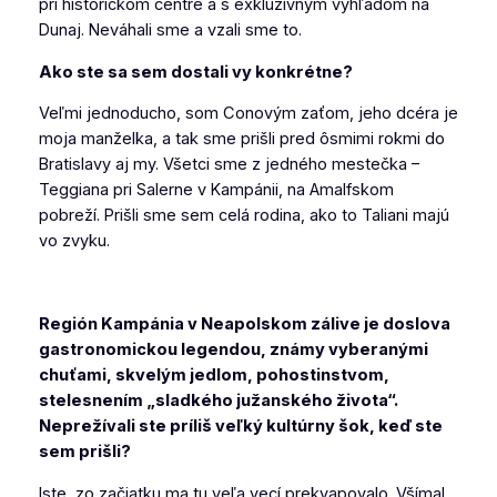
pri historickom centre a s exkluzívnym výhľadom na
Dunaj. Neváhali sme a vzali sme to.
Ako ste sa sem dostali vy konkrétne?
Veľmi jednoducho, som Conovým zaťom, jeho dcéra je
moja manželka, a tak sme prišli pred ôsmimi rokmi do
Bratislavy aj my. Všetci sme z jedného mestečka –
Teggiana pri Salerne v Kampánii, na Amalfskom
pobreží. Prišli sme sem celá rodina, ako to Taliani majú
vo zvyku.
Región Kampánia v Neapolskom zálive je doslova
gastronomickou legendou, známy vyberanými
chuťami, skvelým jedlom, pohostinstvom,
stelesnením „sladkého južanského života“.
Neprežívali ste príliš veľký kultúrny šok, keď ste
sem prišli?
Iste, zo začiatku ma tu veľa vecí prekvapovalo. Všímal