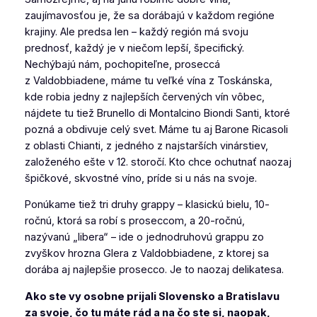
zaujímavosťou je, že sa dorábajú v každom regióne
krajiny. Ale predsa len – každý región má svoju
prednosť, každý je v niečom lepší, špecifický.
Nechýbajú nám, pochopiteľne, proseccá
z Valdobbiadene, máme tu veľké vína z Toskánska,
kde robia jedny z najlepších červených vín vôbec,
nájdete tu tiež Brunello di Montalcino Biondi Santi, ktoré
pozná a obdivuje celý svet. Máme tu aj Barone Ricasoli
z oblasti Chianti, z jedného z najstarších vinárstiev,
založeného ešte v 12. storočí. Kto chce ochutnať naozaj
špičkové, skvostné víno, príde si u nás na svoje.
Ponúkame tiež tri druhy grappy – klasickú bielu, 10-
ročnú, ktorá sa robí s proseccom, a 20-ročnú,
nazývanú „libera“ – ide o jednodruhovú grappu zo
zvyškov hrozna Glera z Valdobbiadene, z ktorej sa
dorába aj najlepšie prosecco. Je to naozaj delikatesa.
Ako ste vy osobne prijali Slovensko a Bratislavu
za svoje, čo tu máte rád a na čo ste si, naopak,