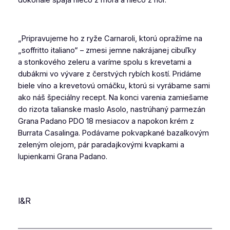
„Pripravujeme ho z ryže Carnaroli, ktorú opražíme na
„soffritto italiano“ – zmesi jemne nakrájanej cibuľky
a stonkového zeleru a varíme spolu s krevetami a
dubákmi vo vývare z čerstvých rybích kostí. Pridáme
biele víno a krevetovú omáčku, ktorú si vyrábame sami
ako náš špeciálny recept. Na konci varenia zamiešame
do rizota talianske maslo Asolo, nastrúhaný parmezán
Grana Padano PDO 18 mesiacov a napokon krém z
Burrata Casalinga. Podávame pokvapkané bazalkovým
zeleným olejom, pár paradajkovými kvapkami a
lupienkami Grana Padano.
I&R