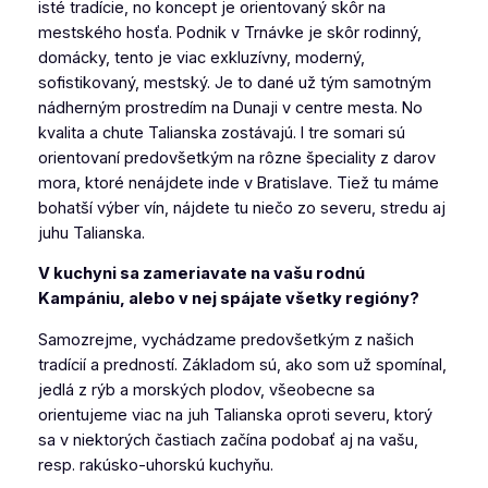
isté tradície, no koncept je orientovaný skôr na
mestského hosťa. Podnik v Trnávke je skôr rodinný,
domácky, tento je viac exkluzívny, moderný,
sofistikovaný, mestský. Je to dané už tým samotným
nádherným prostredím na Dunaji v centre mesta. No
kvalita a chute Talianska zostávajú. I tre somari sú
orientovaní predovšetkým na rôzne špeciality z darov
mora, ktoré nenájdete inde v Bratislave. Tiež tu máme
bohatší výber vín, nájdete tu niečo zo severu, stredu aj
juhu Talianska.
V kuchyni sa zameriavate na vašu rodnú
Kampániu, alebo v nej spájate všetky regióny?
Samozrejme, vychádzame predovšetkým z našich
tradícií a predností. Základom sú, ako som už spomínal,
jedlá z rýb a morských plodov, všeobecne sa
orientujeme viac na juh Talianska oproti severu, ktorý
sa v niektorých častiach začína podobať aj na vašu,
resp. rakúsko-uhorskú kuchyňu.