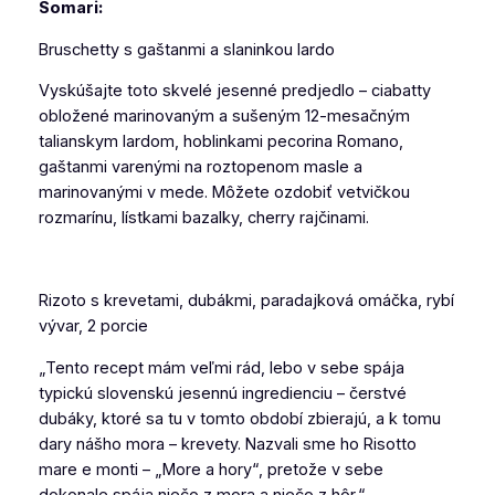
Somari:
Bruschetty s gaštanmi a slaninkou lardo
Vyskúšajte toto skvelé jesenné predjedlo – ciabatty
obložené marinovaným a sušeným 12-mesačným
talianskym lardom, hoblinkami pecorina Romano,
gaštanmi varenými na roztopenom masle a
marinovanými v mede. Môžete ozdobiť vetvičkou
rozmarínu, lístkami bazalky, cherry rajčinami.
Rizoto s krevetami, dubákmi, paradajková omáčka, rybí
vývar, 2 porcie
„Tento recept mám veľmi rád, lebo v sebe spája
typickú slovenskú jesennú ingredienciu – čerstvé
dubáky, ktoré sa tu v tomto období zbierajú, a k tomu
dary nášho mora – krevety. Nazvali sme ho Risotto
mare e monti – „More a hory“, pretože v sebe
dokonale spája niečo z mora a niečo z hôr.“