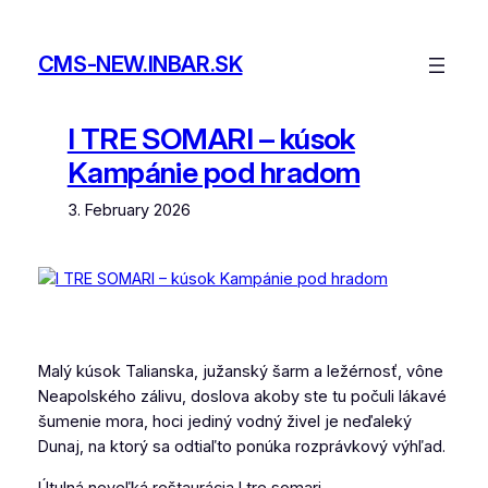
Skip
to
CMS-NEW.INBAR.SK
content
I TRE SOMARI – kúsok
Kampánie pod hradom
3. February 2026
Malý kúsok Talianska, južanský šarm a ležérnosť, vône
Neapolského zálivu, doslova akoby ste tu počuli lákavé
šumenie mora, hoci jediný vodný živel je neďaleký
Dunaj, na ktorý sa odtiaľto ponúka rozprávkový výhľad.
Útulná neveľká reštaurácia I tre somari