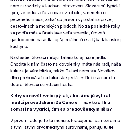
som si rozdiely v kuchyni, stravovaní. Slováci sú typickí
tým, že jedia veľa zemiakov, cibule, vareného či
pečeného mäsa, zatiaľ čo ja som vyrastal na pizze,
cestovinách a morských plodoch. No za posledné roky
sa podľa mňa v Bratislave veľa zmenilo, úroveň
gastronómie narástla, aj špeciálne čo sa týka talianskej
kuchyne.
Našťastie, Slováci milujú Taliansko aj naše jedlá.
Chodíte k nám často na dovolenky, máte nás radi, naša
kultúra je vám blízka, takže Taliani nemusia Slovákov
dlho prehovárať na talianske jedlá. ☺ Robí sa nám tu
dobre, Slováci sú vďační hostia.
Keby sa návštevníci pýtali, ako si majú vybrať
medzi prevádzkami Da Cono v Trnávke a I tre
somari na Vydrici, čím sa predovšetkým líšia?
V prvom rade je to tu menšie. Pracujeme, samozrejme,
s tými istými prvotriednymi surovinami, panujú tu tie