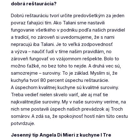
dobrá reštaurácia?
Dobrú reštauráciu tvorí určite predovšetkým za jeden
povraz ťahajúci tím. Ako Taliani sme nastavili
fungovanie všetkého v podniku podľa našich pravidiel
a tradícií, no zároveň si uvedomujeme, že s nami
nepracujú iba Taliani. Je to veľká zodpovednosť
a výzva – naučiť ľudí v tíme našim pravidlám, no
zároveň fungovať vo vzájomnom rešpekte. Bolo to
možno ťažké, no bez toho to nejde. A druhá vec sú,
samozrejme – suroviny. To je základ. Myslím si, že
kuchyňa tvorí 80 percent úspechu reštaurácie.
A úspechom kvalitnej kuchyne sú kvalitné suroviny.
Treba vedieť nielen skvelo variť, ale aj mať tie
najkvalitnejšie suroviny. My v naše suroviny veríme, na
nich sme postavili úspech našich prevádzok aj Troch
somárov. A zdá sa, že spokojnosť hostí nám túto cestu
potvrdzuje.
Jesenný tip Angela Di Mieri z kuchyne I Tre