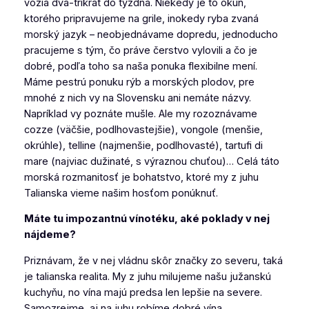
vozia dva-trikrát do týždňa. Niekedy je to okúň,
ktorého pripravujeme na grile, inokedy ryba zvaná
morský jazyk – neobjednávame dopredu, jednoducho
pracujeme s tým, čo práve čerstvo vylovili a čo je
dobré, podľa toho sa naša ponuka flexibilne mení.
Máme pestrú ponuku rýb a morských plodov, pre
mnohé z nich vy na Slovensku ani nemáte názvy.
Napríklad vy poznáte mušle. Ale my rozoznávame
cozze
(väčšie, podlhovastejšie),
vongole
(menšie,
okrúhle),
telline
(najmenšie, podlhovasté),
tartufi di
mare
(najviac dužinaté, s výraznou chuťou)… Celá táto
morská rozmanitosť je bohatstvo, ktoré my z juhu
Talianska vieme našim hosťom ponúknuť.
Máte tu impozantnú vínotéku, aké poklady v nej
nájdeme?
Priznávam, že v nej vládnu skôr značky zo severu, taká
je talianska realita. My z juhu milujeme našu južanskú
kuchyňu, no vína majú predsa len lepšie na severe.
Samozrejme, aj na juhu robíme dobré vína,