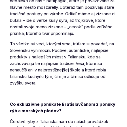
neďaleko od nás – Battipaglie, ktoré je považované za
hlavné mesto mozzarelly. Doteraz tam používajú staré
tradičné postupy pri výrobe. Odtiaľ máme aj zizzone di
bufala
–
ide o veľké kusy syra, až trojkilové, ktoré
dostali svoje meno zizzone – „cecok“ podľa veľkého
prsníka, ktorého tvar pripomínajú
.
To všetko sú veci, ktorými sme, trúfam si povedať, na
Slovensku výnimoční. Poctivé, autentické, najlepšie
produkty z najlepších miest v Taliansku, kde sa
zachovávajú tie najlepšie tradície. Veci, ktoré sa
nenaučíš ani v najprestížnejšej škole a ktoré robia
taliansku kuchyňu tým, čím je a čím sa odlišuje od
zvyšku sveta.
Čo exkluzívne ponúkate Bratislavčanom z ponuky
rýb a morských plodov?
Čerstvé ryby z Talianska nám do našich prevádzok