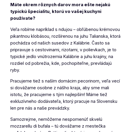
Máte okrem rôznych darov mora ešte nejakú
typickú špecialitu, ktorú vo vašej kuchyni
používate?
Veľa robíme napríklad s ndujou – obľúbenou krémovou
pikantnou klobásou, rozšírenou na juhu Talianska, ktorá
pochádza od našich susedov z Kalábrie. Často sa
pripravuje s cestovinami, rizotami, v polievkach, je to
typické jedlo vnútrozemia Kalábrie a juhu krajiny, na
rozdiel od pobrežia, kde, pochopiteľne, prevládajú
ryby.
Pracujeme tiež s naším domácim pecorinom, veľa vecí
si dovážame osobne z nášho kraja, aby sme mali
istotu, že pracujeme s tým najlepším! Máme tiež
exkluzívneho dodávateľa, ktorý pracuje na Slovensku
len pre nás a naše prevádzky.
Samozrejme, nemôžeme nespomenúť skvelú
mozzarellu di bufala
–
tú dovážame z mestečka