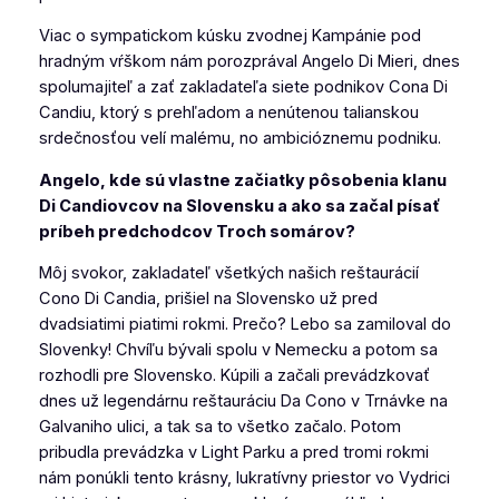
Viac o sympatickom kúsku zvodnej Kampánie pod
hradným vŕškom nám porozprával Angelo Di Mieri, dnes
spolumajiteľ a zať zakladateľa siete podnikov Cona Di
Candiu, ktorý s prehľadom a nenútenou talianskou
srdečnosťou velí malému, no ambicióznemu podniku.
Angelo, kde sú vlastne začiatky pôsobenia klanu
Di Candiovcov na Slovensku a ako sa začal písať
príbeh predchodcov Troch somárov?
Môj svokor, zakladateľ všetkých našich reštaurácií
Cono Di Candia, prišiel na Slovensko už pred
dvadsiatimi piatimi rokmi. Prečo? Lebo sa zamiloval do
Slovenky! Chvíľu bývali spolu v Nemecku a potom sa
rozhodli pre Slovensko. Kúpili a začali prevádzkovať
dnes už legendárnu reštauráciu Da Cono v Trnávke na
Galvaniho ulici, a tak sa to všetko začalo. Potom
pribudla prevádzka v Light Parku a pred tromi rokmi
nám ponúkli tento krásny, lukratívny priestor vo Vydrici