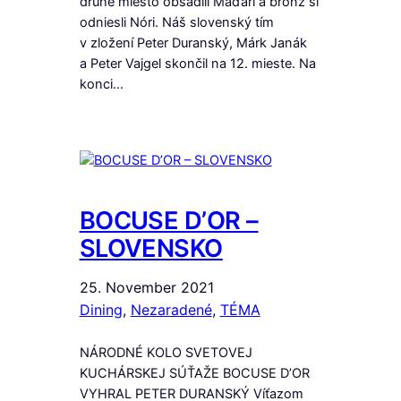
druhé miesto obsadili Maďari a bronz si
odniesli Nóri. Náš slovenský tím
v zložení Peter Duranský, Márk Janák
a Peter Vajgel skončil na 12. mieste. Na
konci…
BOCUSE D’OR –
SLOVENSKO
25. November 2021
Dining
, 
Nezaradené
, 
TÉMA
NÁRODNÉ KOLO SVETOVEJ
KUCHÁRSKEJ SÚŤAŽE BOCUSE D’OR
VYHRAL PETER DURANSKÝ Víťazom