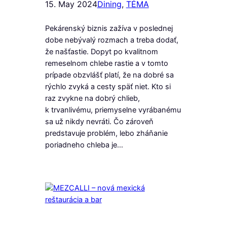
15. May 2024
Dining
, 
TÉMA
Pekárenský biznis zažíva v poslednej
dobe nebývalý rozmach a treba dodať,
že našťastie. Dopyt po kvalitnom
remeselnom chlebe rastie a v tomto
prípade obzvlášť platí, že na dobré sa
rýchlo zvyká a cesty späť niet. Kto si
raz zvykne na dobrý chlieb,
k trvanlivému, priemyselne vyrábanému
sa už nikdy nevráti. Čo zároveň
predstavuje problém, lebo zháňanie
poriadneho chleba je…