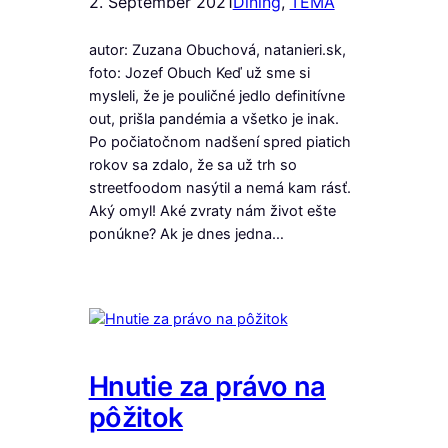
2. September 2021
Dining
, 
TÉMA
autor: Zuzana Obuchová, natanieri.sk,
foto: Jozef Obuch Keď už sme si
mysleli, že je pouličné jedlo definitívne
out, prišla pandémia a všetko je inak.
Po počiatočnom nadšení spred piatich
rokov sa zdalo, že sa už trh so
streetfoodom nasýtil a nemá kam rásť.
Aký omyl! Aké zvraty nám život ešte
ponúkne? Ak je dnes jedna…
Hnutie za právo na
pôžitok