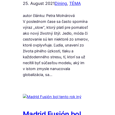
25. August 2021
Dining
, 
TÉMA
autor článku: Petra Molnárová
V poslednom čase sa často spomína
výraz „slow“, ktorý platí pre pomalosť
ako nový životný štýl. Jedlo, móda či
cestovanie sú len niektoré zo smerov,
ktoré ovplyvňuje. Ľudia, unavení zo
života plného úzkosti, tlaku a
každodenného stresu, tí, ktorí sa už
necítili byť súčasťou modelu, aký im
v istom zmysle nanucovala
globalizácia, sa…
Madrid Fusión bol