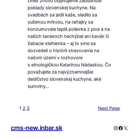
Dnes znovu objavujeme zabudnuté
poklady slovenskej kuchyne. Na
svadbách sa jedli kaše, sladilo sa
sušenou mrkvou, na raňajky sa
konzumovala teplá polievka z piva a na
našich tanieroch nechýbal ani kaviár či
žabacie stehienka – aj to sme sa
dozvedeli o histórii stravovania na
našom území v rozhovore
s etnologičkou Katarínou Nádaskou. Čo
považujete za najvýznamnejšie
dedičstvo slovenskej kuchyne, aké
suroviny…
1
2
3
Next Page
cms-new.inbar.sk
Instagram
Faceboo
X