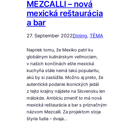
MEZCALLI – nová
mexická reštaurácia
a bar
27. September 2022
Dining
, 
TÉMA
Napriek tomu, že Mexiko patrí ku
globálnym kulinárskym veľmociam,
v našich končinách ešte mexická
kuchyňa stále nemá takú popularitu,
akú by si zaslúžila. Možno aj preto, že
autentické podanie ikonických jedál
z tejto krajiny nájdete na Slovensku len
málokde. Ambíciu zmeniť to má nová
mexická reštaurácia a bar s príznačným
názvom Mezcalli. Za projektom stoja
štyria ľudia – dvaja…