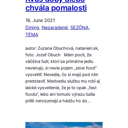
chvála pomalosti
16. June 2021
Dining
, 
Nezaradené
, 
SEZÓNA
, 
TÉMA
autor: Zuzana Obuchová, natanieri.sk,
foto: Jozef Obuch Mám pocit, že
väčšina ľudí, ktorí sa primárne jedlu
nevenujú, si nevie pojem „slow food“
vysvetliť. Nevedia, čo si majú pod ním
predstaviť. Medvediu službu mu robí aj
laické vysvetlenie, že je to opak „fast
foodu“, lebo ani tomuto výrazu ľudia
príliš nerozumejú a hádžu ho do…