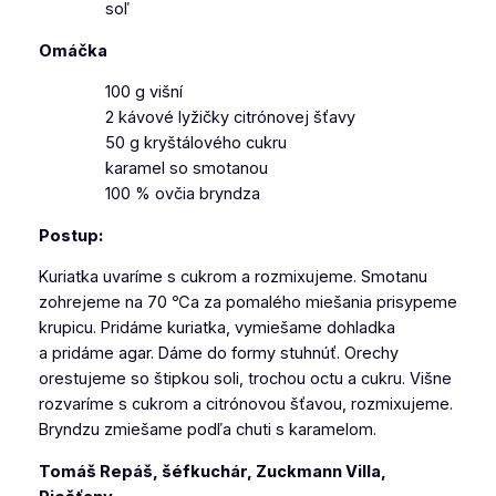
soľ
Omáčka
100 g višní
2 kávové lyžičky citrónovej šťavy
50 g kryštálového cukru
karamel so smotanou
100 % ovčia bryndza
Postup:
Kuriatka uvaríme s cukrom a rozmixujeme. Smotanu
zohrejeme na 70 ℃a za pomalého miešania prisypeme
krupicu. Pridáme kuriatka, vymiešame dohladka
a pridáme agar. Dáme do formy stuhnúť. Orechy
orestujeme so štipkou soli, trochou octu a cukru. Višne
rozvaríme s cukrom a citrónovou šťavou, rozmixujeme.
Bryndzu zmiešame podľa chuti s karamelom.
Tomáš Repáš, šéfkuchár, Zuckmann Villa,