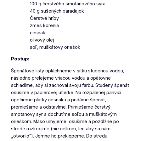
100 g čerstvého smotanového syra
40 g sušených paradajok
Čerstvé hríby
zmes korenia
cesnak
olivový olej
soľ, muškátový oriešok
Postup:
Špenátové listy opláchneme v sitku studenou vodou,
následne prelejeme vriacou vodou a opätovne
schladíme, aby si zachoval svoju farbu. Studený špenát
osušíme v papierovej utierke. Na rozpálenej panvici
opečieme plátky cesnaku a pridáme špenát,
premiešame a odstavíme. Primiešame čerstvý
smotanový syr a dochutíme soľou a muškátovým
orieškom. Mäso umyjeme, osušíme a pozdĺžne po
strede rozkrojíme (nie celkom, len aby sa nám
„otvorilo“). Jemne ho preklepeme. Do stredu