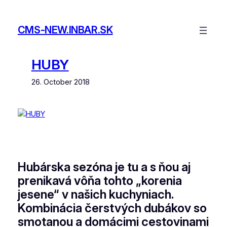
Skip
to
CMS-NEW.INBAR.SK
content
HUBY
26. October 2018
Hubárska sezóna je tu a s ňou aj
prenikavá vôňa tohto „korenia
jesene“ v našich kuchyniach.
Kombinácia čerstvých dubákov so
smotanou a domácimi cestovinami