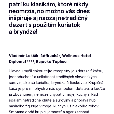
patrí ku klasikám, ktoré nikdy
neomrzia, no možno vás dnes
inšpiruje aj naozaj netradičný
dezert s použitím kuriatok
a bryndze!
Vladimír Lokšík, šéfkuchár, Wellness Hotel
Diplomat****, Rajecké Teplice
Hlavnou myšlienkou tejto receptúry je zdôrazniť krásu,
jednoduchosť a unikátnosť tradičných slovenských
surovín, ako sú kuriatka, bryndza či lieskovce. Krupičná
kaša je pre mnohých z nás symbolom detstva, a keďže
ju zbožňujem, nemôže chýbať v mojej kuchyni. Rád
spájam netradičné chute a suroviny a príprava húb
nasladko figuruje v mojej kuchyni už niekoľko rokov.
Smotana dodá krupici jemnosť a agar zachová