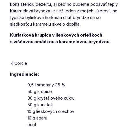
konzistenciu dezertu, aj keď ho budeme podávať teplý.
Karamelová bryndza je tiež jeden z mojich „úletov“, no
typická bylinková horkastá chuť bryndze sa so
sladkosťou karamelu skvelo dopĺňa.
Kuriatková krupica v lieskových orieškoch
s višňovou omáčkou a karamelovou bryndzou
4 porcie
Ingrediencie:
0,5 l smotany 35 %
50 g krupice
30 g kryštálového cukru
50 g kuriatok
10 g lieskových orechov
10 g agaru
ocot