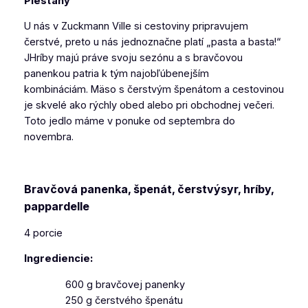
Piešťany
U nás v Zuckmann Ville si cestoviny pripravujem
čerstvé, preto u nás jednoznačne platí „pasta a basta!“
JHríby majú práve svoju sezónu a s bravčovou
panenkou patria k tým najobľúbenejším
kombináciám. Mäso s čerstvým špenátom a cestovinou
je skvelé ako rýchly obed alebo pri obchodnej večeri.
Toto jedlo máme v ponuke od septembra do
novembra.
Bravčová panenka, špenát, čerstvýsyr, hríby,
pappardelle
4 porcie
Ingrediencie:
600 g bravčovej panenky
250 g čerstvého špenátu