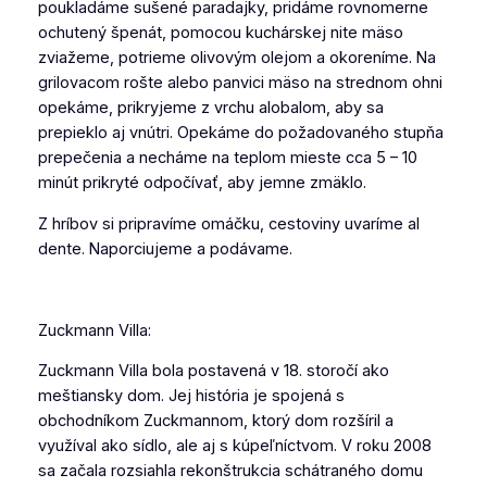
poukladáme sušené paradajky, pridáme rovnomerne
ochutený špenát, pomocou kuchárskej nite mäso
zviažeme, potrieme olivovým olejom a okoreníme. Na
grilovacom rošte alebo panvici mäso na strednom ohni
opekáme, prikryjeme z vrchu alobalom, aby sa
prepieklo aj vnútri. Opekáme do požadovaného stupňa
prepečenia a necháme na teplom mieste cca 5 – 10
minút prikryté odpočívať, aby jemne zmäklo.
Z hríbov si pripravíme omáčku, cestoviny uvaríme al
dente. Naporciujeme a podávame.
Zuckmann Villa:
Zuckmann Villa bola postavená v 18. storočí ako
meštiansky dom. Jej história je spojená s
obchodníkom Zuckmannom, ktorý dom rozšíril a
využíval ako sídlo, ale aj s kúpeľníctvom. V roku 2008
sa začala rozsiahla rekonštrukcia schátraného domu