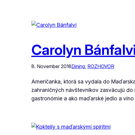
Carolyn Bánfalv
8. November 2018
Dining
, 
ROZHOVOR
Američanka, ktorá sa vydala do Maďarska,
zahraničných návštevníkov zasväcujú do mi
gastronómie a ako maďarské jedlo a víno v