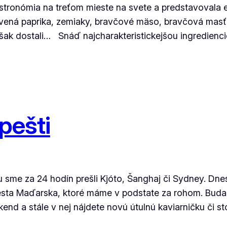
tronómia na treťom mieste na svete a predstavovala exo
rvená paprika, zemiaky, bravčové mäso, bravčová masť
však dostali… Snáď najcharakteristickejšou ingredien
pešti
 sme za 24 hodín prešli Kjóto, Šanghaj či Sydney. Dnes
sta Maďarska, ktoré máme v podstate za rohom. Budap
nd a stále v nej nájdete novú útulnú kaviarničku či s