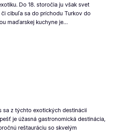
tiku. Do 18. storočia ju však svet
 či cibuľa sa do príchodu Turkov do
ciou maďarskej kuchyne je…
 sa z týchto exotických destinácií
ešť je úžasná gastronomická destinácia,
toročnú reštauráciu so skvelým