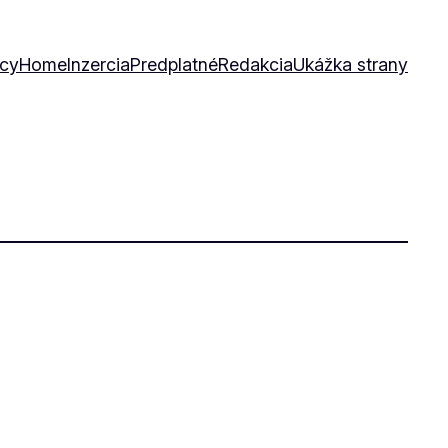
icy
Home
Inzercia
Predplatné
Redakcia
Ukážka strany