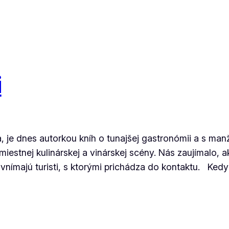
i
 je dnes autorkou kníh o tunajšej gastronómii a s man
estnej kulinárskej a vinárskej scény. Nás zaujímalo, a
nímajú turisti, s ktorými prichádza do kontaktu. Kedy