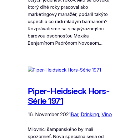
celých jedenásť rokov. Ako sa človeku,
ktorý dlhé roky pracoval ako
marketingový manažér, podaril takýto
úspech a čo radí mladým barmanom?
Rozprávali sme sa s najvýraznejšou
barovou osobnosťou Mexika
Benjamínom Padrónom Novoaom.…
Piper-Heidsieck Hors-
Série 1971
16. November 2021
Bar
, 
Drinking
, 
Víno
Milovníci šampanského by mali
spozornieť. Nová špeciálna séria od