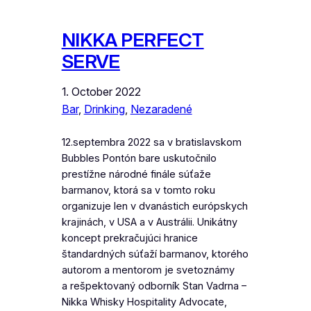
NIKKA PERFECT
SERVE
1. October 2022
Bar
, 
Drinking
, 
Nezaradené
12.septembra 2022 sa v bratislavskom
Bubbles Pontón bare uskutočnilo
prestížne národné finále súťaže
barmanov, ktorá sa v tomto roku
organizuje len v dvanástich európskych
krajinách, v USA a v Austrálii. Unikátny
koncept prekračujúci hranice
štandardných súťaží barmanov, ktorého
autorom a mentorom je svetoznámy
a rešpektovaný odborník Stan Vadrna –
Nikka Whisky Hospitality Advocate,