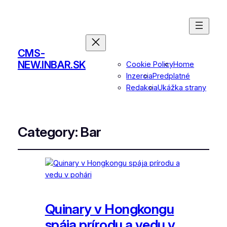
CMS-
NEW.INBAR.SK
Cookie Policy
Home
Inzercia
Predplatné
Redakcia
Ukážka strany
Category:
Bar
Quinary v Hongkongu
spája prírodu a vedu v