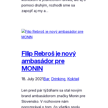
pomoci druhým, rozhodli sme sa
zapojiť aj my a…
Filip Rebroš je nový
ambasádor pre
MONIN
18. July 2021
Bar
, 
Drinking
, 
Koktejl
Len pred pár týždňami sa stal novým
brand ambasádorom značky Monin pre
Slovensko. V rozhovore nám
porozprával o tom, čo všetko spolu