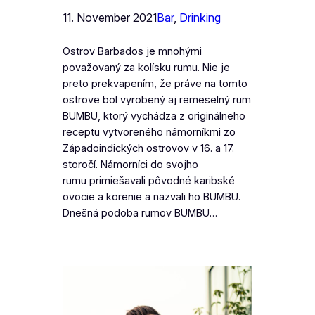
11. November 2021
Bar
, 
Drinking
Ostrov Barbados je mnohými
považovaný za kolísku rumu. Nie je
preto prekvapením, že práve na tomto
ostrove bol vyrobený aj remeselný rum
BUMBU, ktorý vychádza z originálneho
receptu vytvoreného námorníkmi zo
Západoindických ostrovov v 16. a 17.
storočí. Námorníci do svojho
rumu primiešavali pôvodné karibské
ovocie a korenie a nazvali ho BUMBU.
Dnešná podoba rumov BUMBU…