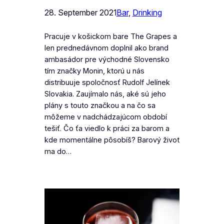
28. September 2021
Bar
, 
Drinking
Pracuje v košickom bare The Grapes a
len prednedávnom doplnil ako brand
ambasádor pre východné Slovensko
tím značky Monin, ktorú u nás
distribuuje spoločnosť Rudolf Jelínek
Slovakia. Zaujímalo nás, aké sú jeho
plány s touto značkou a na čo sa
môžeme v nadchádzajúcom období
tešiť. Čo ťa viedlo k práci za barom a
kde momentálne pôsobíš? Barový život
ma do…