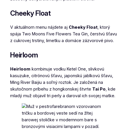
Cheeky Float
V aktuálnom menu nájdete aj
Cheeky Float
, ktorý
spája Two Moons Five Flowers Tea Gin, čerstvú šťavu
z cukrovej trstiny, limetku a domáce zázvorové pivo.
Heirloom
Heirloom
kombinuje vodku Ketel One, slivkovú
kasuzuke, citrónovú šťavu, japonskú jablkovú šťavu,
Ming River Baijiu a soľný roztok. Je založená na
skutočnom príbehu z hongkonskej štvrte
Tai Po
, kde
mladý muž objavil tri perly a daroval ich svojej matke.