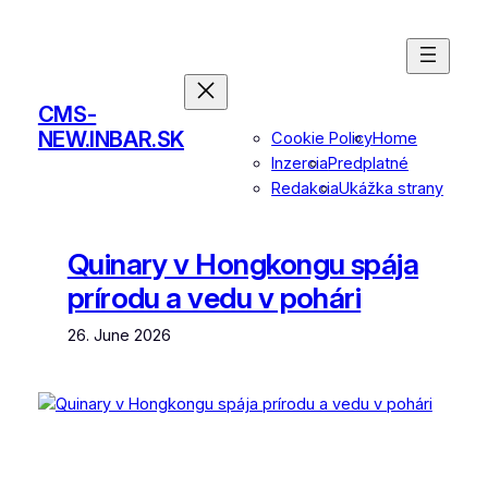
Skip
to
content
CMS-
NEW.INBAR.SK
Cookie Policy
Home
Inzercia
Predplatné
Redakcia
Ukážka strany
Quinary v Hongkongu spája
prírodu a vedu v pohári
26. June 2026