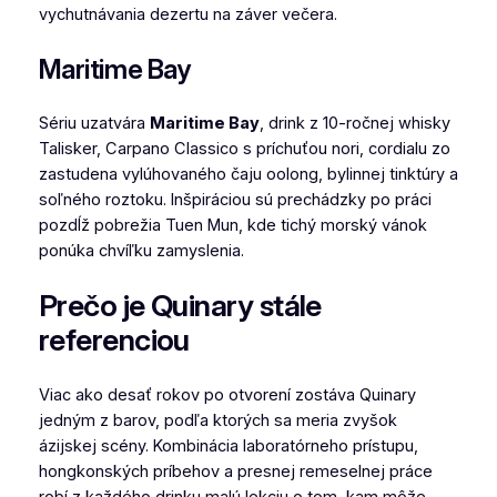
vychutnávania dezertu na záver večera.
Maritime Bay
Sériu uzatvára
Maritime Bay
, drink z 10-ročnej whisky
Talisker, Carpano Classico s príchuťou nori, cordialu zo
zastudena vylúhovaného čaju oolong, bylinnej tinktúry a
soľného roztoku. Inšpiráciou sú prechádzky po práci
pozdĺž pobrežia Tuen Mun, kde tichý morský vánok
ponúka chvíľku zamyslenia.
Prečo je Quinary stále
referenciou
Viac ako desať rokov po otvorení zostáva Quinary
jedným z barov, podľa ktorých sa meria zvyšok
ázijskej scény. Kombinácia laboratórneho prístupu,
hongkonských príbehov a presnej remeselnej práce
robí z každého drinku malú lekciu o tom, kam môže