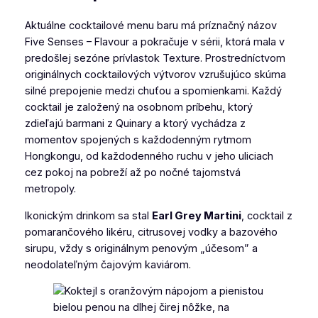
Aktuálne cocktailové menu baru má príznačný názov
Five Senses – Flavour
a pokračuje v sérii, ktorá mala v
predošlej sezóne prívlastok
Texture
. Prostredníctvom
originálnych cocktailových výtvorov vzrušujúco skúma
silné prepojenie medzi chuťou a spomienkami. Každý
cocktail je založený na osobnom príbehu, ktorý
zdieľajú barmani z Quinary a ktorý vychádza z
momentov spojených s každodenným rytmom
Hongkongu, od každodenného ruchu v jeho uliciach
cez pokoj na pobreží až po nočné tajomstvá
metropoly.
Ikonickým drinkom sa stal
Earl Grey Martini
, cocktail z
pomarančového likéru, citrusovej vodky a bazového
sirupu, vždy s originálnym penovým „účesom” a
neodolateľným čajovým kaviárom.