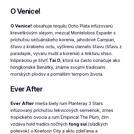
O Venice!
O Venice!
obsahuje tequilu Ocho Plata infúzovanú
krevetkovým olejom, mezcal Montelobos Espadin s
príchuťou sečuánskeho korenia, jahodové Campari,
šťavu z krabieho octu, vyčírenú clamato šťavu (šťavu z
paradajok, vývaru mušlí a korenia) a tinktúru shiso.
Inšpiráciou je štvrť
Tai O
, ktorá sa často označuje ako
hongkonské Benátky, známe svojimi tradíciami
morských plodov a pomalším tempom života.
Ever After
Ever After
mieša biely rum Planteray 3 Stars
infúzovaný príchuťou tekvicových semienok, zmes
tropického ovocia a rum Empirical The Plum, čím
vzdáva hold tradícii nočných
tong sui
(sladkých
polievok) v Kowloon City a aktu zdieľania a