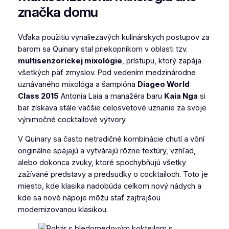
značka domu
Vďaka použitiu vynaliezavých kulinárskych postupov za
barom sa Quinary stal priekopníkom v oblasti tzv.
multisenzorickej mixológie
, prístupu, ktorý zapája
všetkých päť zmyslov. Pod vedením medzinárodne
uznávaného mixológa a šampióna
Diageo World
Class 2015
Antonia Laia a manažéra baru
Kaia Nga
si
bar získava stále väčšie celosvetové uznanie za svoje
výnimočné cocktailové výtvory.
V Quinary sa často netradičné kombinácie chutí a vôní
originálne spájajú a vytvárajú rôzne textúry, vzhľad,
alebo dokonca zvuky, ktoré spochybňujú všetky
zažívané predstavy a predsudky o cocktailoch. Toto je
miesto, kde klasika nadobúda celkom nový nádych a
kde sa nové nápoje môžu stať zajtrajšou
modernizovanou klasikou.