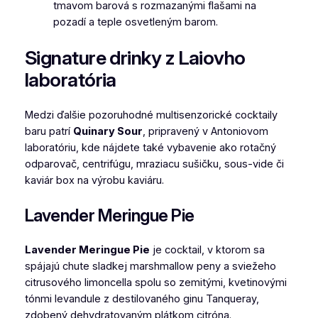
Signature drinky z Laiovho
laboratória
Medzi ďalšie pozoruhodné multisenzorické cocktaily
baru patrí
Quinary Sour
, pripravený v Antoniovom
laboratóriu, kde nájdete také vybavenie ako rotačný
odparovač, centrifúgu, mraziacu sušičku, sous-vide či
kaviár box na výrobu kaviáru.
Lavender Meringue Pie
Lavender Meringue Pie
je cocktail, v ktorom sa
spájajú chute sladkej marshmallow peny a sviežeho
citrusového limoncella spolu so zemitými, kvetinovými
tónmi levandule z destilovaného ginu Tanqueray,
zdobený dehydratovaným plátkom citróna.