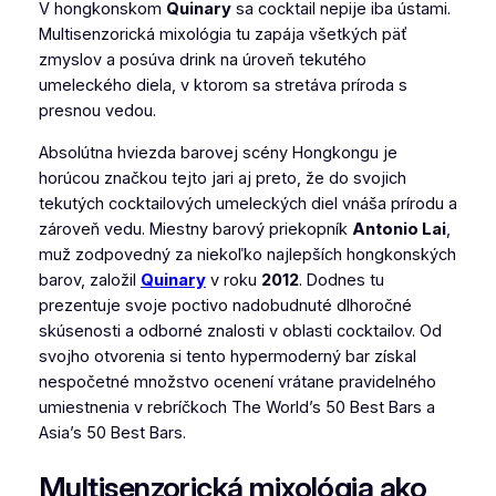
V hongkonskom
Quinary
sa cocktail nepije iba ústami.
Multisenzorická mixológia tu zapája všetkých päť
zmyslov a posúva drink na úroveň tekutého
umeleckého diela, v ktorom sa stretáva príroda s
presnou vedou.
Absolútna hviezda barovej scény Hongkongu je
horúcou značkou tejto jari aj preto, že do svojich
tekutých cocktailových umeleckých diel vnáša prírodu a
zároveň vedu. Miestny barový priekopník
Antonio Lai
,
muž zodpovedný za niekoľko najlepších hongkonských
barov, založil
Quinary
v roku
2012
. Dodnes tu
prezentuje svoje poctivo nadobudnuté dlhoročné
skúsenosti a odborné znalosti v oblasti cocktailov. Od
svojho otvorenia si tento hypermoderný bar získal
nespočetné množstvo ocenení vrátane pravidelného
umiestnenia v rebríčkoch The World’s 50 Best Bars a
Asia’s 50 Best Bars.
Multisenzorická mixológia ako