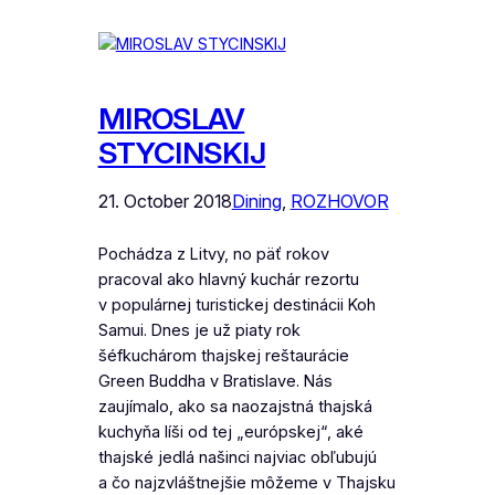
MIROSLAV
STYCINSKIJ
21. October 2018
Dining
, 
ROZHOVOR
Pochádza z Litvy, no päť rokov
pracoval ako hlavný kuchár rezortu
v populárnej turistickej destinácii Koh
Samui. Dnes je už piaty rok
šéfkuchárom thajskej reštaurácie
Green Buddha v Bratislave. Nás
zaujímalo, ako sa naozajstná thajská
kuchyňa líši od tej „európskej“, aké
thajské jedlá našinci najviac obľubujú
a čo najzvláštnejšie môžeme v Thajsku