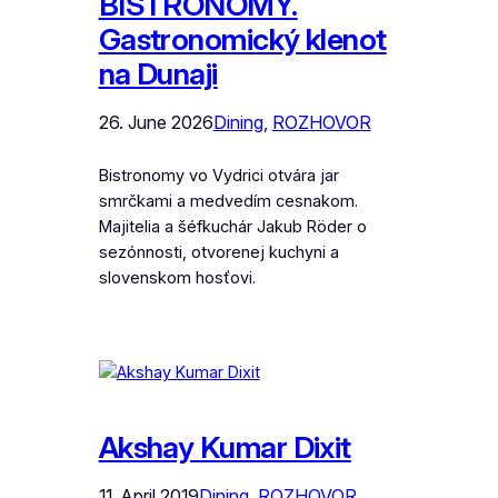
BISTRONOMY.
Gastronomický klenot
na Dunaji
26. June 2026
Dining
, 
ROZHOVOR
Bistronomy vo Vydrici otvára jar
smrčkami a medvedím cesnakom.
Majitelia a šéfkuchár Jakub Röder o
sezónnosti, otvorenej kuchyni a
slovenskom hosťovi.
Akshay Kumar Dixit
11. April 2019
Dining
, 
ROZHOVOR