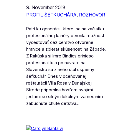
9. November 2018
PROFIL ŠÉFKUCHÁRA
, 
ROZHOVOR
Patrí ku generácii, ktorej sa na začiatku
profesionálnej kariéry otvorila možnosť
vycestovať cez čerstvo otvorené
hranice a zbierať skúsenosti na Západe.
Z Rakúska si Imre Bindics priniesol
profesionalitu a po návrate na
Slovensko sa z neho stal úspešný
šéfkuchár. Dnes v oceňovanej
reštaurácii Villa Rosa v Dunajskej
Strede pripomína hosťom svojimi
jedlami so silným lokálnym zameraním
zabudnuté chute detstva.…