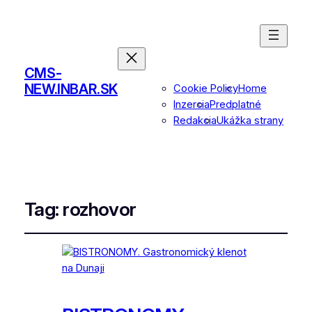
CMS-
NEW.INBAR.SK
Cookie Policy
Home
Inzercia
Predplatné
Redakcia
Ukážka strany
Tag:
rozhovor