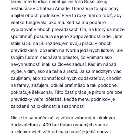
Dnes Imre Bindics nešéfuje len Villa Rose, ale aj
reštaurácii v Château Amade. Umožňuje to spoločný
majiteľ oboch podnikov. Prvé tri roky mal čo robiť, aby
všetko fungovalo, ako má. Keď sa mu podarilo
vybudovať v oboch prevádzkach tím, na ktorý sa môže
spoľahnúť, posunula sa jeho zodpovednosť inde. „Iste,
stále si 50 na 50 rozdeľujem svoju prácu v oboch
prevádzkach, dozerám na tvorbu jedálnych lístkov, ale
svojim ľuďom nechávam priestor, čo vnímam ako
nevyhnutnosť, inak sa človek zadusí. Keď im nápad
vyjde, vidím, ako sa tešia a rastú. Ja sa medzitým viac
zaujímam, ako zohnať lokálnych dodávateľov, chodím
na farmy, zisťujem, odkiaľ brať mäso a tak podobne,“
pokračuje šéfkuchár. Táto časť práce je pritom pre obe
prevádzky veľmi dôležitá, keďže menu podnikov je
založené na lokálnosti a sezónnosti.
Nie je to samoúčelné, aj vďaka výborným lokálnym
dodávateľom a 400 hektárom ovocných sadov
a zeleninových záhrad majú tunajšie jedlá naozaj