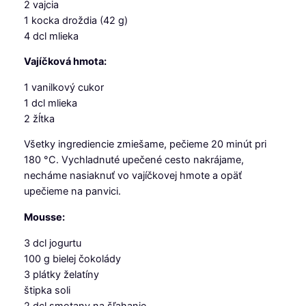
2 vajcia
1 kocka droždia (42 g)
4 dcl mlieka
Vajíčková hmota:
1 vanilkový cukor
1 dcl mlieka
2 žĺtka
Všetky ingrediencie zmiešame, pečieme 20 minút pri
180 °C. Vychladnuté upečené cesto nakrájame,
necháme nasiaknuť vo vajíčkovej hmote a opäť
upečieme na panvici.
Mousse:
3 dcl jogurtu
100 g bielej čokolády
3 plátky želatíny
štipka soli
2 dcl smotany na šľahanie