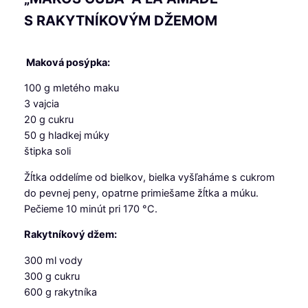
S RAKYTNÍKOVÝM DŽEMOM
Maková posýpka:
100 g mletého maku
3 vajcia
20 g cukru
50 g hladkej múky
štipka soli
Žĺtka oddelíme od bielkov, bielka vyšľaháme s cukrom
do pevnej peny, opatrne primiešame žĺtka a múku.
Pečieme 10 minút pri 170 °C.
Rakytníkový džem:
300 ml vody
300 g cukru
600 g rakytníka