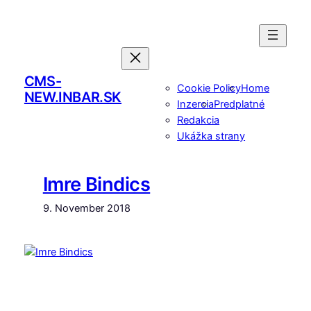
Skip
to
content
CMS-
Cookie Policy
Home
NEW.INBAR.SK
Inzercia
Predplatné
Redakcia
Ukážka strany
Imre Bindics
9. November 2018