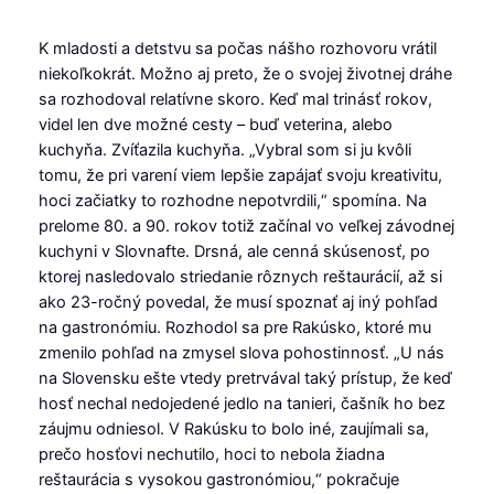
K
mladosti a detstvu sa počas nášho rozhovoru vrátil
niekoľkokrát. Možno aj preto, že o svojej životnej dráhe
sa rozhodoval relatívne skoro. Keď mal trinásť rokov,
videl len dve možné cesty – buď veterina, alebo
kuchyňa. Zvíťazila kuchyňa. „Vybral som si ju kvôli
tomu, že pri varení viem lepšie zapájať svoju kreativitu,
hoci začiatky to rozhodne nepotvrdili,“ spomína. Na
prelome 80. a 90. rokov totiž začínal vo veľkej závodnej
kuchyni v Slovnafte. Drsná, ale cenná skúsenosť, po
ktorej nasledovalo striedanie rôznych reštaurácií, až si
ako 23-ročný povedal, že musí spoznať aj iný pohľad
na gastronómiu. Rozhodol sa pre Rakúsko, ktoré mu
zmenilo pohľad na zmysel slova pohostinnosť. „U nás
na Slovensku ešte vtedy pretrvával taký prístup, že keď
hosť nechal nedojedené jedlo na tanieri, čašník ho bez
záujmu odniesol. V Rakúsku to bolo iné, zaujímali sa,
prečo hosťovi nechutilo, hoci to nebola žiadna
reštaurácia s vysokou gastronómiou,“ pokračuje