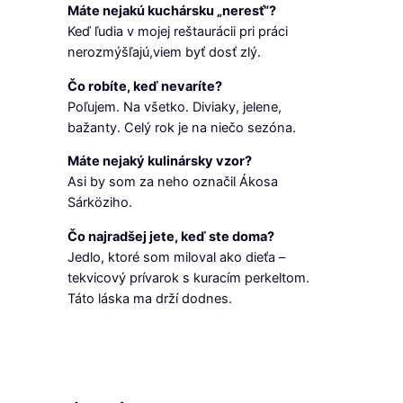
Máte nejakú kuchársku „neresť“?
Keď ľudia v mojej reštaurácii pri práci
nerozmýšľajú,viem byť dosť zlý.
Čo robíte, keď nevaríte?
Poľujem. Na všetko. Diviaky, jelene,
bažanty. Celý rok je na niečo sezóna.
Máte nejaký kulinársky vzor?
Asi by som za neho označil Ákosa
Sárköziho.
Čo najradšej jete, keď ste doma?
Jedlo, ktoré som miloval ako dieťa –
tekvicový prívarok s kuracím perkeltom.
Táto láska ma drží dodnes.