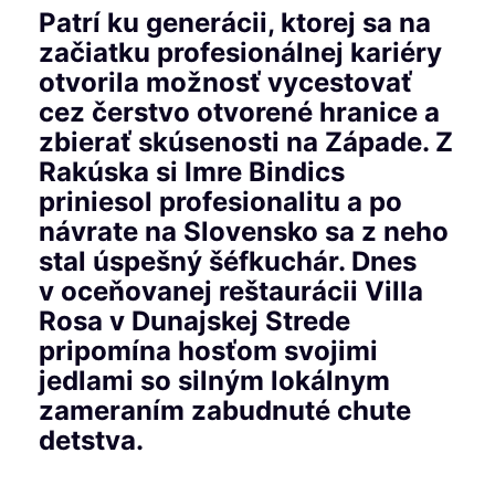
Patrí ku generácii, ktorej sa na
začiatku profesionálnej kariéry
otvorila možnosť vycestovať
cez čerstvo otvorené hranice
a
zbierať skúsenosti na Západ
e
. Z
Rakúska si Imre Bindics
priniesol profesionalitu a po
návrate na Slovensko sa z neho
stal úspešný šéfkuchár. Dnes
v oceňovanej reštaurácii Villa
Rosa v Dunajskej Strede
pripomína hosťom svojimi
jedlami so silným lokálnym
zameraním zabudnuté chute
detstva.