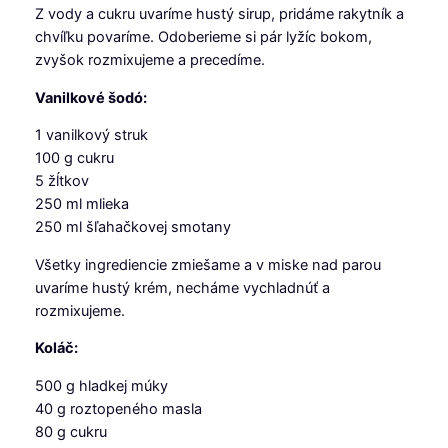
Z vody a cukru uvaríme hustý sirup, pridáme rakytník a
chvíľku povaríme. Odoberieme si pár lyžíc bokom,
zvyšok rozmixujeme a precedíme.
Vanilkové šodó:
1 vanilkový struk
100 g cukru
5 žĺtkov
250 ml mlieka
250 ml šľahačkovej smotany
Všetky ingrediencie zmiešame a v miske nad parou
uvaríme hustý krém, necháme vychladnúť a
rozmixujeme.
Koláč:
500 g hladkej múky
40 g roztopeného masla
80 g cukru