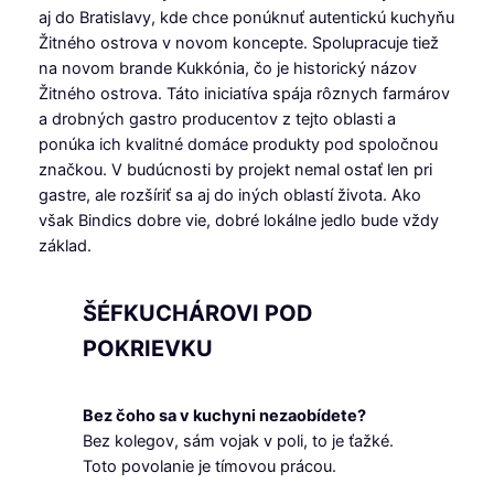
aj do Bratislavy, kde chce ponúknuť autentickú kuchyňu
Žitného ostrova v novom koncepte. Spolupracuje tiež
na novom brande Kukkónia, čo je historický názov
Žitného ostrova. Táto iniciatíva spája rôznych farmárov
a drobných gastro producentov z tejto oblasti a
ponúka ich kvalitné domáce produkty pod spoločnou
značkou. V budúcnosti by projekt nemal ostať len pri
gastre, ale rozšíriť sa aj do iných oblastí života. Ako
však Bindics dobre vie, dobré lokálne jedlo bude vždy
základ.
ŠÉFKUCHÁROVI POD
POKRIEVKU
Bez čoho sa v kuchyni nezaobídete?
Bez kolegov, sám vojak v poli, to je ťažké.
Toto povolanie je tímovou prácou.