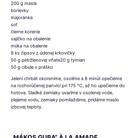
200 g masla
borievky
majoránka
soľ
čierne korenie
vajíčko na obalenie
múka na obalenie
8 ks čipsov z údenej krkovičky
50 g petržlenovej vňate20 g tymian
50 g cibule v prášku
Jelení chrbát okoreníme, osolíme a 8 minút opečieme
na rozhorúčenej panvici pri 175 °C, až ho upečieme do
hotova. Sladké zemiaky uvaríme v osolenej vode,
zlejeme vodu, zemiaky pomliaždime, pridáme maslo
izbovej teploty.
„MÁKOS GUBA“ À LA AMADE