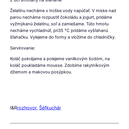
Želatínu necháme v troške vody napúčať. V miske nad
parou necháme rozpustiť čokoládu a jogurt, pridáme
vyžmýkanú želatínu, soľ a zamiešame. Túto hmotu
necháme vychladnúť, pri35 °C pridáme vyšľahanú
šľahačku. Vylejeme do formy a vložíme do chladničky.
Servírovanie:
Koláč pokrájame a polejeme vanilkovým šodóm, na
koláč poukladáme mousse. Zdobíme rakytníkovým
džemom a makovou posýpkou.
I&R
rozhovor
, 
Šéfkuchár