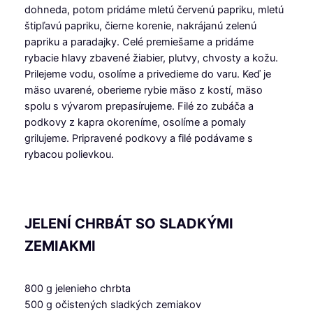
dohneda, potom pridáme mletú červenú papriku, mletú
štipľavú papriku, čierne korenie, nakrájanú zelenú
papriku a paradajky. Celé premiešame a pridáme
rybacie hlavy zbavené žiabier, plutvy, chvosty a kožu.
Prilejeme vodu, osolíme a privedieme do varu. Keď je
mäso uvarené, oberieme rybie mäso z kostí, mäso
spolu s vývarom prepasírujeme. Filé zo zubáča a
podkovy z kapra okoreníme, osolíme a pomaly
grilujeme. Pripravené podkovy a filé podávame s
rybacou polievkou.
JELENÍ CHRBÁT SO SLADKÝMI
ZEMIAKMI
800 g jelenieho chrbta
500 g očistených sladkých zemiakov