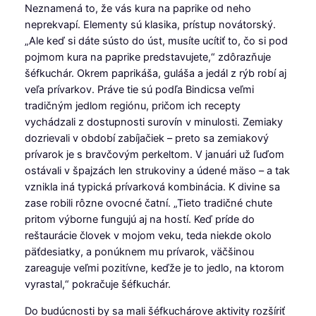
Neznamená to, že vás kura na paprike od neho
neprekvapí. Elementy sú klasika, prístup novátorský.
„Ale keď si dáte sústo do úst, musíte ucítiť to, čo si pod
pojmom kura na paprike predstavujete,“ zdôrazňuje
šéfkuchár. Okrem paprikáša, guláša a jedál z rýb robí aj
veľa prívarkov. Práve tie sú podľa Bindicsa veľmi
tradičným jedlom regiónu, pričom ich recepty
vychádzali z dostupnosti surovín v minulosti. Zemiaky
dozrievali v období zabíjačiek – preto sa zemiakový
prívarok je s bravčovým perkeltom. V januári už ľuďom
ostávali v špajzách len strukoviny a údené mäso – a tak
vznikla iná typická prívarková kombinácia. K divine sa
zase robili rôzne ovocné čatní. „Tieto tradičné chute
pritom výborne fungujú aj na hostí. Keď príde do
reštaurácie človek v mojom veku, teda niekde okolo
päťdesiatky, a ponúknem mu prívarok, väčšinou
zareaguje veľmi pozitívne, keďže je to jedlo, na ktorom
vyrastal,“ pokračuje šéfkuchár.
Do budúcnosti by sa mali šéfkuchárove aktivity rozšíriť