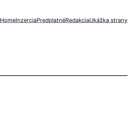
Home
Inzercia
Predplatné
Redakcia
Ukážka strany