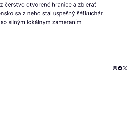
ez čerstvo otvorené hranice a zbierať
vensko sa z neho stal úspešný šéfkuchár.
i so silným lokálnym zameraním
Instagram
Faceboo
X