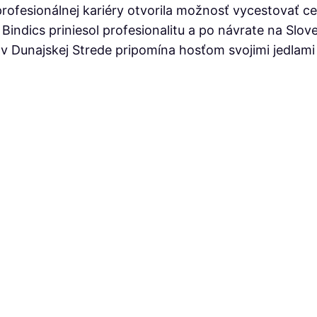
u profesionálnej kariéry otvorila možnosť vycestovať c
Bindics priniesol profesionalitu a po návrate na Slo
a v Dunajskej Strede pripomína hosťom svojimi jedlam