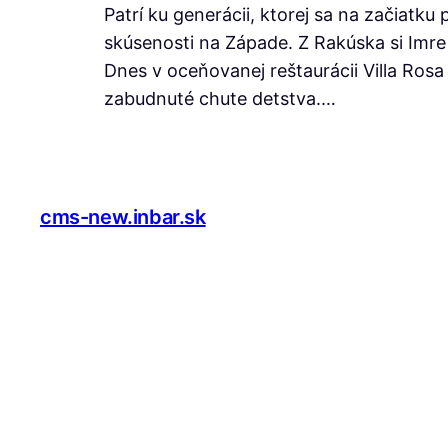
Patrí ku generácii, ktorej sa na začiatk
skúsenosti na Západe. Z Rakúska si Imre 
Dnes v oceňovanej reštaurácii Villa Ros
zabudnuté chute detstva.…
cms-new.inbar.sk