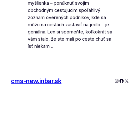
myšlienka – ponúknuť svojim
obchodným cestujúcim spoľahlivý
zoznam overených podnikov, kde sa
môžu na cestách zastaviť na jedlo – je
geniálna. Len si spomeňte, koľkokrát sa
vám stalo, že ste mali po ceste chuť sa
ísť niekam…
cms-new.inbar.sk
Instagram
Faceboo
X