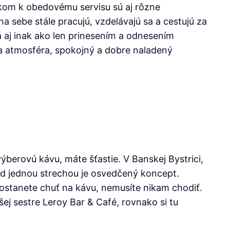
nkom k obedovému servisu sú aj rôzne
na sebe stále pracujú, vzdelávajú sa a cestujú za
 aj inak ako len prinesením a odnesením
ka atmosféra, spokojný a dobre naladený
berovú kávu, máte šťastie. V Banskej Bystrici,
pod jednou strechou je osvedčený koncept.
 dostanete chuť na kávu, nemusíte nikam chodiť.
ej sestre Leroy Bar & Café, rovnako si tu