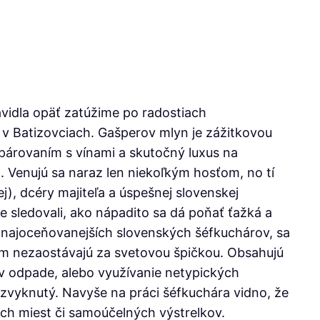
vidla opäť zatúžime po radostiach
v Batizovciach. Gašperov mlyn je zážitkovou
párovaním s vínami a skutočný luxus na
. Venujú sa naraz len niekoľkým hosťom, no tí
, dcéry majiteľa a úspešnej slovenskej
 sledovali, ako nápadito sa dá poňať ťažká a
ajoceňovanejších slovenských šéfkuchárov, sa
čom nezaostávajú za svetovou špičkou. Obsahujú
 v odpade, alebo využívanie netypických
c zvyknutý. Navyše na práci šéfkuchára vidno, že
ých miest či samoúčelných výstrelkov.