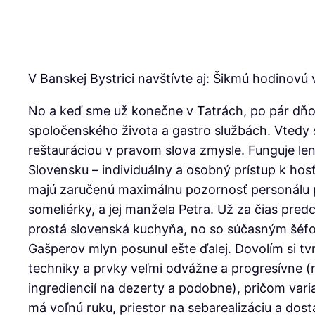
V Banskej Bystrici navštívte aj: Šikmú hodinovú
No a keď sme už konečne v Tatrách, po pár dňo
spoločenského života a gastro službách. Vtedy
reštauráciou v pravom slova zmysle. Funguje l
Slovensku – individuálny a osobný prístup k hos
majú zaručenú maximálnu pozornosť personálu po
someliérky, a jej manžela Petra. Už za čias pr
prostá slovenská kuchyňa, no so súčasným šé
Gašperov mlyn posunul ešte ďalej. Dovolím si t
techniky a prvky veľmi odvážne a progresívne (
ingrediencií na dezerty a podobne), pričom vari
má voľnú ruku, priestor na sebarealizáciu a dos