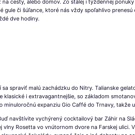
už na cesty, alebo domov. Zo stálej i týždennej ponuk
 gule či šúľance, ktoré nás vždy spoľahlivo prenesú 
aždé dve hodiny.
í sa spraviť malú zachádzku do Nitry. Talianske gelat
ute klasické i extravagantnejšie, so základom smota
o minuloročnú expanziu Gio Caffé do Trnavy, takže už 
uď navštívite vychýrený cocktailový bar Záhir na Slá
 vlny Rosetta vo vnútornom dvore na Farskej ulici. 