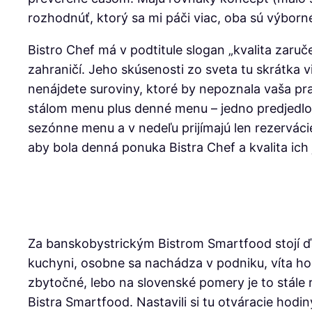
rozhodnúť, ktorý sa mi páči viac, oba sú výborné.
Bistro Chef má v podtitule slogan „kvalita zar
zahraničí. Jeho skúsenosti zo sveta tu skrátka vi
nenájdete suroviny, ktoré by nepoznala vaša prab
stálom menu plus denné menu – jedno predjedlo,
sezónne menu a v nedeľu prijímajú len rezervácie
aby bola denná ponuka Bistra Chef a kvalita ich
Za banskobystrickým Bistrom Smartfood stojí ďal
kuchyni, osobne sa nachádza v podniku, víta hos
zbytočné, lebo na slovenské pomery je to stále ra
Bistra Smartfood. Nastavili si tu otváracie hodin