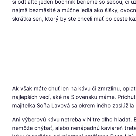
si odtiaľto jeden bochník berieme so sebou, či 
najmä bezmäsité a múčne jedlá ako šišky, ovocné
skrátka sen, ktorý by ste chceli mať po ceste k
Ak však máte chuť len na kávu či zmrzlinu, oplat
najlepších vecí, aké na Slovensku máme. Prích
majiteľka Soňa Lavová sa okrem iného zaslúžila 
Ani výberovú kávu netreba v Nitre dlho hľadať. B
nemôže chýbať, alebo nenápadnú kaviareň tretej