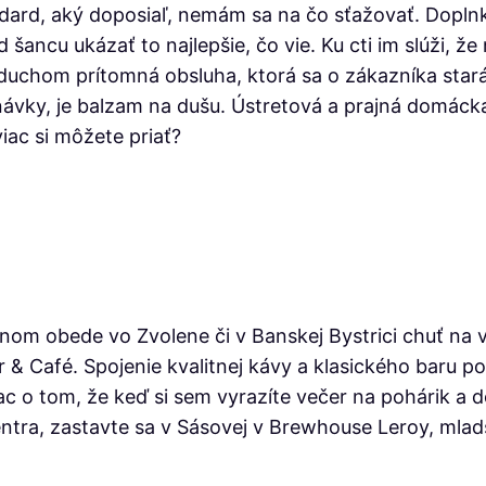
andard, aký doposiaľ, nemám sa na čo sťažovať. Dopl
ancu ukázať to najlepšie, čo vie. Ku cti im slúži, že 
uchom prítomná obsluha, ktorá sa o zákazníka stará
dnávky, je balzam na dušu. Ústretová a prajná domác
viac si môžete priať?
om obede vo Zvolene či v Banskej Bystrici chuť na vý
r & Café. Spojenie kvalitnej kávy a klasického baru 
iac o tom, že keď si sem vyrazíte večer na pohárik a
ntra, zastavte sa v Sásovej v Brewhouse Leroy, mladš