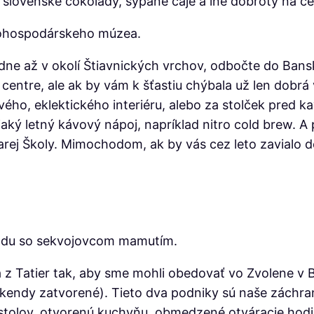
 slovenské čokolády, sypané čaje a iné dobroty na c
ľnohospodárskeho múzea.
dne až v okolí Štiavnických vrchov, odbočte do Banske
entre, ale ak by vám k šťastiu chýbala už len dobrá
ého, eklektického interiéru, alebo za stolček pred kavi
ejaký letný kávový nápoj, napríklad nitro cold brew.
rej Školy. Mimochodom, ak by vás cez leto zavialo do
hradu so sekvojovcom mamutím.
a z Tatier tak, aby sme mohli obedovať vo Zvolene v 
víkendy zatvorené). Tieto dva podniky sú naše záchr
stolov, otvorenú kuchyňu, obmedzené otváracie hodi