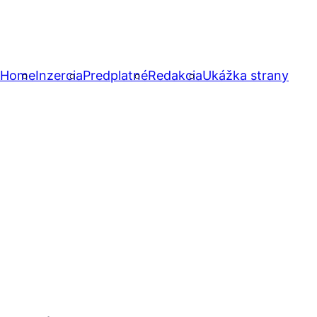
Home
Inzercia
Predplatné
Redakcia
Ukážka strany