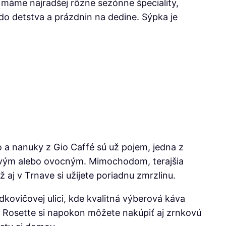
y máme najradšej rôzne sezónne špeciality,
do detstva a prázdnin na dedine. Sýpka je
o a nanuky z Gio Caffé sú už pojem, jedna z
novým alebo ovocným. Mimochodom, terajšia
aj v Trnave si užijete poriadnu zmrzlinu.
dkovičovej ulici, kde kvalitná výberová káva
V Rosette si napokon môžete nakúpiť aj zrnkovú