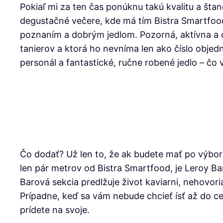
Pokiaľ mi za ten čas ponúknu takú kvalitu a št
degustačné večere, kde má tím Bistra Smartfood š
poznaním a dobrým jedlom. Pozorná, aktívna a d
tanierov a ktorá ho nevníma len ako číslo obje
personál a fantastické, ručne robené jedlo – čo 
Čo dodať? Už len to, že ak budete mať po výborn
len pár metrov od Bistra Smartfood, je Leroy Ba
Barová sekcia predlžuje život kaviarni, nehovor
Prípadne, keď sa vám nebude chcieť ísť až do ce
prídete na svoje.