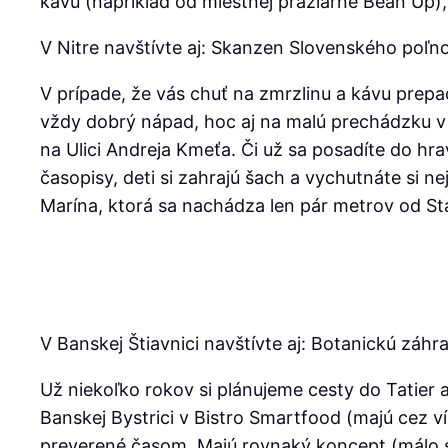
kávu (napríklad od miestnej pražiarne Bean Up),
V Nitre navštívte aj: Skanzen Slovenského po
V prípade, že vás chuť na zmrzlinu a kávu prepa
vždy dobrý nápad, hoc aj na malú prechádzku v c
na Ulici Andreja Kmeťa. Či už sa posadíte do hrav
časopisy, deti si zahrajú šach a vychutnáte si n
Marína, ktorá sa nachádza len pár metrov od Sta
V Banskej Štiavnici navštívte aj: Botanickú zá
Už niekoľko rokov si plánujeme cesty do Tatier 
Banskej Bystrici v Bistro Smartfood (majú cez 
preverené časom. Majú rovnaký koncept (málo 