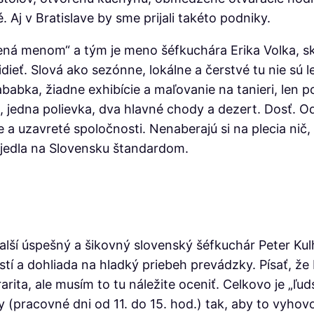
 Aj v Bratislave by sme prijali takéto podniky.
učená menom“ a tým je meno šéfkuchára Erika Volka, 
dieť. Slová ako sezónne, lokálne a čerstvé tu nie sú l
abka, žiadne exhibície a maľovanie na tanieri, len po
 jedna polievka, dva hlavné chody a dezert. Dosť. O
 a uzavreté spoločnosti. Nenaberajú si na plecia nič,
 jedla na Slovensku štandardom.
ší úspešný a šikovný slovenský šéfkuchár Peter Kulhá
tí a dohliada na hladký priebeh prevádzky. Písať, že 
rita, ale musím to tu náležite oceniť. Celkovo je „ľu
y (pracovné dni od 11. do 15. hod.) tak, aby to vyhov