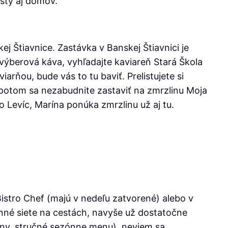
esty aj domov.
j Štiavnice. Zastávka v Banskej Štiavnici je
 výberová káva, vyhľadajte kaviareň Stará Škola
arňou, bude vás to tu baviť. Prelistujete si
 A potom sa nezabudnite zastaviť na zmrzlinu Moja
 Levíc, Marína ponúka zmrzlinu už aj tu.
Bistro Chef (majú v nedeľu zatvorené) alebo v
anné siete na cestách, navyše už dostatočne
ny, stručné sezónne menu), neviem sa