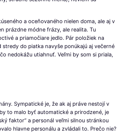
skúseného a oceňovaného nielen doma, ale aj v
en prázdne módne frázy, ale realita. Tu
ctivé a priamočiare jedlo. Pár položiek na
d stredy do piatka navyše ponúkajú aj večerné
 čo nedokážu utiahnuť. Veľmi by som si priala,
ny. Sympatické je, že ak aj práve nestojí v
by to malo byť automatické a prirodzené, je
dský faktor“ a personál veľmi silnou stránkou
ovalo hlavne personálu a zvládali to. Prečo nie?