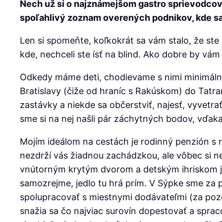
Nech už si o najznámejšom gastro sprievodco
spoľahlivý zoznam overených podnikov, kde sa 
Len si spomeňte, koľkokrát sa vám stalo, že ste 
kde, nechceli ste ísť na blind. Ako dobre by vám
Odkedy máme deti, chodievame s nimi minimálne ra
Bratislavy (čiže od hraníc s Rakúskom) do Tatran
zastávky a niekde sa občerstviť, najesť, vyvet
sme si na nej našli pár záchytných bodov, vďaka
Mojím ideálom na cestách je rodinný penzión s r
nezdrží vás žiadnou zachádzkou, ale vôbec si ne
vnútorným krytým dvorom a detským ihriskom je 
samozrejme, jedlo tu hrá prím. V Sýpke sme za p
spolupracovať s miestnymi dodávateľmi (za pozor
snažia sa čo najviac surovín dopestovať a spraco