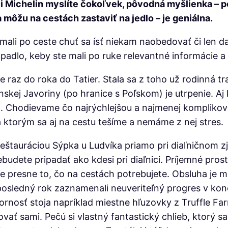
vi Michelin myslíte čokoľvek, pôvodná myšlienka –
môžu na cestách zastaviť na jedlo – je geniálna.
mali po ceste chuť sa ísť niekam naobedovať či len dať
 padlo, keby ste mali po ruke relevantné informácie a
z do roka do Tatier. Stala sa z toho už rodinná trad
skej Javoriny (po hranice s Poľskom) je utrpenie. Aj 
rať. Chodievame čo najrýchlejšou a najmenej komplik
 ktorým sa aj na cestu tešíme a nemáme z nej stres.
eštauráciou Sýpka u Ludvíka priamo pri diaľničnom zja
budete pripadať ako kdesi pri diaľnici. Príjemné pros
presne to, čo na cestách potrebujete. Obsluha je max
osledný rok zaznamenali neuveriteľný progres v konc
nosť stoja napríklad miestne hľuzovky z Truffle Farm
vať sami. Pečú si vlastný fantastický chlieb, ktorý sa