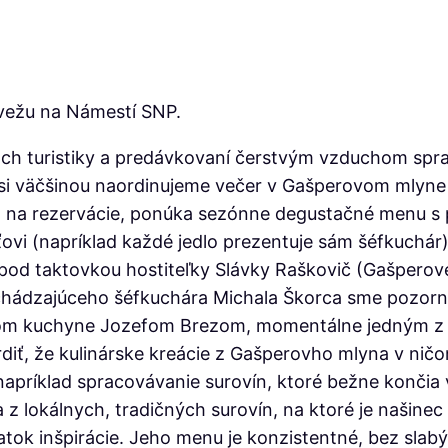
 vežu na Námestí SNP.
ch turistiky a predávkovaní čerstvým vzduchom spra
 si väčšinou naordinujeme večer v Gašperovom mlyne 
en na rezervácie, ponúka sezónne degustačné menu s 
ťovi (napríklad každé jedlo prezentuje sám šéfkuchár)
d taktovkou hostiteľky Slávky Raškovič (Gašperovej)
edchádzajúceho šéfkuchára Michala Škorca sme pozorne
fom kuchyne Jozefom Brezom, momentálne jedným z n
vrdiť, že kulinárske kreácie z Gašperovho mlyna v ni
napríklad spracovávanie surovín, ktoré bežne končia
a z lokálnych, tradičných surovín, na ktoré je našine
tatok inšpirácie. Jeho menu je konzistentné, bez slab