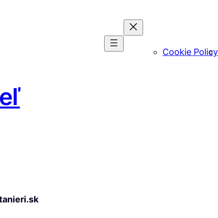
Cookie Policy
eľ
anieri.sk