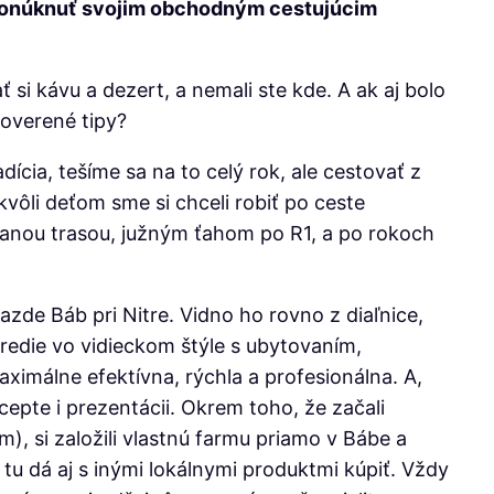
 ponúknuť svojim obchodným cestujúcim
 si kávu a dezert, a nemali ste kde. A ak aj bolo
 overené tipy?
ícia, tešíme sa na to celý rok, ale cestovať z
kvôli deťom sme si chceli robiť po ceste
ovanou trasou, južným ťahom po R1, a po rokoch
zde Báb pri Nitre. Vidno ho rovno z diaľnice,
tredie vo vidieckom štýle s ubytovaním,
imálne efektívna, rýchla a profesionálna. A,
epte i prezentácii. Okrem toho, že začali
), si založili vlastnú farmu priamo v Bábe a
 tu dá aj s inými lokálnymi produktmi kúpiť. Vždy