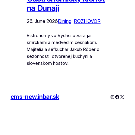
na Dunaji
26. June 2026
Dining
, 
ROZHOVOR
Bistronomy vo Vydrici otvára jar
smrčkami a medvedím cesnakom.
Majitelia a šéfkuchár Jakub Röder o
sezónnosti, otvorenej kuchyni a
slovenskom hosťovi.
cms-new.inbar.sk
Instagram
Faceboo
X