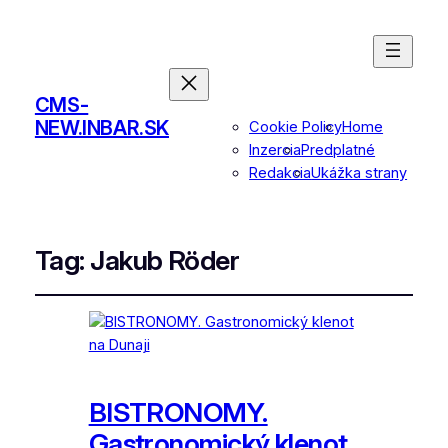
CMS-
NEW.INBAR.SK
Cookie Policy
Home
Inzercia
Predplatné
Redakcia
Ukážka strany
Tag:
Jakub Röder
BISTRONOMY.
Gastronomický klenot