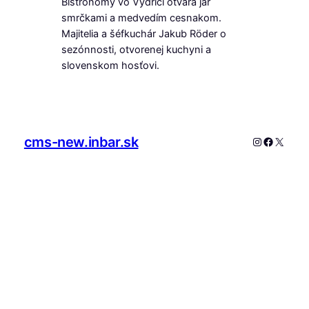
Bistronomy vo Vydrici otvára jar
smrčkami a medvedím cesnakom.
Majitelia a šéfkuchár Jakub Röder o
sezónnosti, otvorenej kuchyni a
slovenskom hosťovi.
cms-new.inbar.sk
Instagram
Faceboo
X