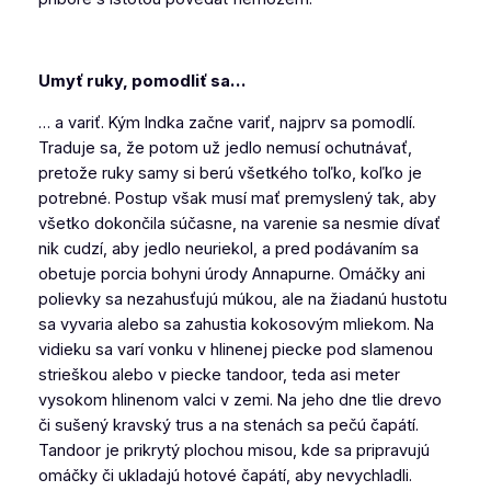
Umyť ruky, pomodliť sa…
… a variť. Kým Indka začne variť, najprv sa pomodlí.
Traduje sa, že potom už jedlo nemusí ochutnávať,
pretože ruky samy si berú všetkého toľko, koľko je
potrebné. Postup však musí mať premyslený tak, aby
všetko dokončila súčasne, na varenie sa nesmie dívať
nik cudzí, aby jedlo neuriekol, a pred podávaním sa
obetuje porcia bohyni úrody Annapurne. Omáčky ani
polievky sa nezahusťujú múkou, ale na žiadanú hustotu
sa vyvaria alebo sa zahustia kokosovým mliekom. Na
vidieku sa varí vonku v hlinenej piecke pod slamenou
strieškou alebo v piecke tandoor, teda asi meter
vysokom hlinenom valci v zemi. Na jeho dne tlie drevo
či sušený kravský trus a na stenách sa pečú
čapátí
.
Tandoor je prikrytý plochou misou, kde sa pripravujú
omáčky či ukladajú hotové čapátí, aby nevychladli.