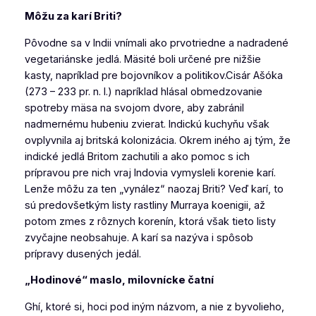
Môžu za karí Briti?
Pôvodne sa v Indii vnímali ako prvotriedne a nadradené
vegetariánske jedlá. Mäsité boli určené pre nižšie
kasty, napríklad pre bojovníkov a politikov.Cisár Ašóka
(273 – 233 pr. n. l.) napríklad hlásal obmedzovanie
spotreby mäsa na svojom dvore, aby zabránil
nadmernému hubeniu zvierat. Indickú kuchyňu však
ovplyvnila aj britská kolonizácia. Okrem iného aj tým, že
indické jedlá Britom zachutili a ako pomoc s ich
prípravou pre nich vraj Indovia vymysleli korenie karí.
Lenže môžu za ten „vynález“ naozaj Briti? Veď karí, to
sú predovšetkým listy rastliny Murraya koenigii, až
potom zmes z rôznych korenín, ktorá však tieto listy
zvyčajne neobsahuje. A karí sa nazýva i spôsob
prípravy dusených jedál.
„Hodinové“ maslo, milovnícke čatní
Ghí, ktoré si, hoci pod iným názvom, a nie z byvolieho,