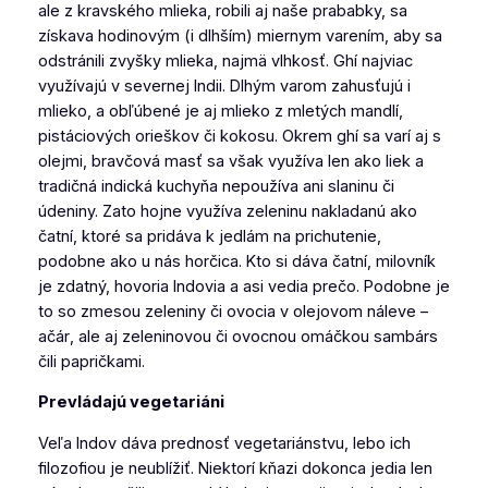
ale z kravského mlieka, robili aj naše prababky, sa
získava hodinovým (i dlhším) miernym varením, aby sa
odstránili zvyšky mlieka, najmä vlhkosť. Ghí najviac
využívajú v severnej Indii. Dlhým varom zahusťujú i
mlieko, a obľúbené je aj mlieko z mletých mandlí,
pistáciových orieškov či kokosu. Okrem ghí sa varí aj s
olejmi, bravčová masť sa však využíva len ako liek a
tradičná indická kuchyňa nepoužíva ani slaninu či
údeniny. Zato hojne využíva zeleninu nakladanú ako
čatní, ktoré sa pridáva k jedlám na prichutenie,
podobne ako u nás horčica. Kto si dáva čatní, milovník
je zdatný, hovoria Indovia a asi vedia prečo. Podobne je
to so zmesou zeleniny či ovocia v olejovom náleve –
ačár
, ale aj zeleninovou či ovocnou omáčkou
sambár
s
čili papričkami.
Prevládajú vegetariáni
Veľa Indov dáva prednosť vegetariánstvu, lebo ich
filozofiou je neublížiť. Niektorí kňazi dokonca jedia len