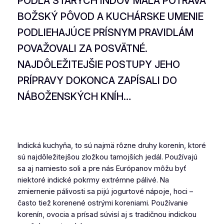
PODĽA STARÝCH INDOV MALA POTRAVA
BOŽSKÝ PÔVOD A KUCHÁRSKE UMENIE
PODLIEHAJÚCE PRÍSNYM PRAVIDLÁM
POVAŽOVALI ZA POSVÄTNÉ.
NAJDÔLEŽITEJŠIE POSTUPY JEHO
PRÍPRAVY DOKONCA ZAPÍSALI DO
NÁBOŽENSKÝCH KNÍH…
Indická kuchyňa, to sú najmä rôzne druhy korenín, ktoré
sú najdôležitejšou zložkou tamojších jedál. Používajú
sa aj namiesto soli a pre nás Európanov môžu byť
niektoré indické pokrmy extrémne pálivé. Na
zmiernenie pálivosti sa pijú jogurtové nápoje, hoci –
často tiež korenené ostrými koreniami. Používanie
korenín, ovocia a prísad súvisí aj s tradičnou indickou