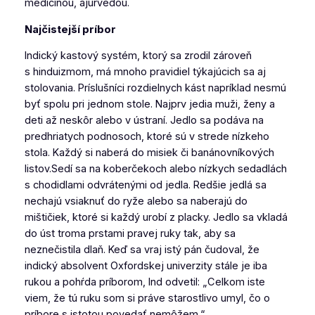
medicínou, ajurvédou.
Najčistejší príbor
Indický kastový systém, ktorý sa zrodil zároveň
s hinduizmom, má mnoho pravidiel týkajúcich sa aj
stolovania. Príslušníci rozdielnych kást napríklad nesmú
byť spolu pri jednom stole. Najprv jedia muži, ženy a
deti až neskôr alebo v ústraní. Jedlo sa podáva na
predhriatych podnosoch, ktoré sú v strede nízkeho
stola. Každý si naberá do misiek či banánovníkových
listov.Sedí sa na koberčekoch alebo nízkych sedadlách
s chodidlami odvrátenými od jedla. Redšie jedlá sa
nechajú vsiaknuť do ryže alebo sa naberajú do
mištičiek, ktoré si každý urobí z placky. Jedlo sa vkladá
do úst troma prstami pravej ruky tak, aby sa
neznečistila dlaň. Keď sa vraj istý pán čudoval, že
indický absolvent Oxfordskej univerzity stále je iba
rukou a pohŕda príborom, Ind odvetil: „Celkom iste
viem, že tú ruku som si práve starostlivo umyl, čo o
príbore s istotou povedať nemôžem.“