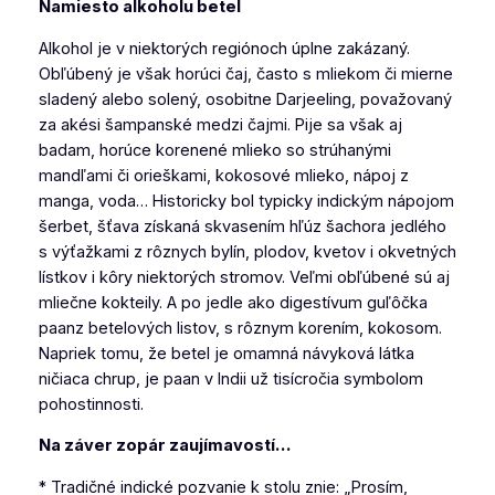
Namiesto alkoholu betel
Alkohol je v niektorých regiónoch úplne zakázaný.
Obľúbený je však horúci čaj, často s mliekom či mierne
sladený alebo solený, osobitne Darjeeling, považovaný
za akési šampanské medzi čajmi. Pije sa však aj
badam
, horúce korenené mlieko so strúhanými
mandľami či orieškami, kokosové mlieko, nápoj z
manga, voda… Historicky bol typicky indickým nápojom
šerbet, šťava získaná skvasením hľúz šachora jedlého
s výťažkami z rôznych bylín, plodov, kvetov i okvetných
lístkov i kôry niektorých stromov. Veľmi obľúbené sú aj
mliečne kokteily. A po jedle ako digestívum guľôčka
paan
z betelových listov, s rôznym korením, kokosom.
Napriek tomu, že betel je omamná návyková látka
ničiaca chrup, je paan v Indii už tisícročia symbolom
pohostinnosti.
Na záver zopár zaujímavostí…
* Tradičné indické pozvanie k stolu znie: „Prosím,