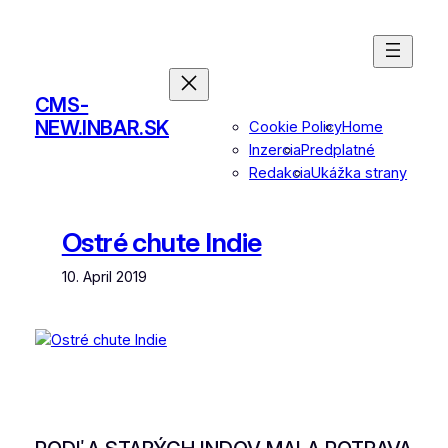
Skip
to
content
CMS-
NEW.INBAR.SK
Cookie Policy
Home
Inzercia
Predplatné
Redakcia
Ukážka strany
Ostré chute Indie
10. April 2019