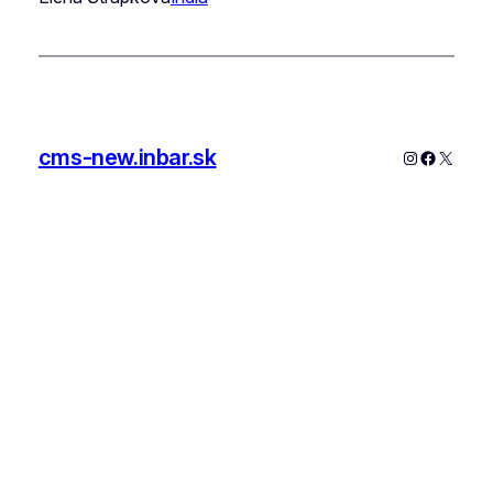
cms-new.inbar.sk
Instagram
Faceboo
X