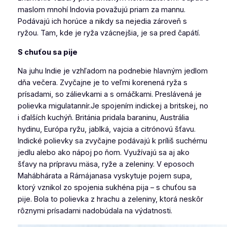
maslom mnohí Indovia považujú priam za mannu.
Podávajú ich horúce a nikdy sa nejedia zároveň s
ryžou. Tam, kde je ryža vzácnejšia, je sa pred čapátí.
S chuťou sa pije
Na juhu Indie je vzhľadom na podnebie hlavným jedlom
dňa večera. Zvyčajne je to veľmi korenená ryža s
prísadami, so zálievkami a s omáčkami. Preslávená je
polievka
migulatannír.
Je spojením indickej a britskej, no
i ďalších kuchýň. Británia pridala baraninu, Austrália
hydinu, Európa ryžu, jablká, vajcia a citrónovú šťavu.
Indické polievky sa zvyčajne podávajú k príliš suchému
jedlu alebo ako nápoj po ňom. Využívajú sa aj ako
šťavy na prípravu mäsa, ryže a zeleniny. V eposoch
Mahábhárata
a
Rámájana
sa vyskytuje pojem
supa
,
ktorý vznikol zo spojenia
sukhéna pija –
s chuťou sa
pije. Bola to polievka z hrachu a zeleniny, ktorá neskôr
rôznymi prísadami nadobúdala na výdatnosti.