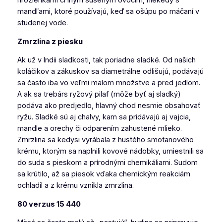
hrozienkami či iným sušeným ovocím, niekedy s
mandľami, ktoré používajú, keď sa ošúpu po máčaní v
studenej vode.
Zmrzlina z piesku
Ak už v Indii sladkosti, tak poriadne sladké. Od našich
koláčikov a zákuskov sa diametrálne odlišujú, podávajú
sa často iba vo veľmi malom množstve a pred jedlom.
A ak sa trebárs ryžový
pilaf
(môže byť aj sladký)
podáva ako predjedlo, hlavný chod nesmie obsahovať
ryžu. Sladké sú aj chalvy, kam sa pridávajú aj vajcia,
mandle a orechy či odparením zahustené mlieko.
Zmrzlina sa kedysi vyrábala z hustého smotanového
krému, ktorým sa naplnili kovové nádobky, umiestnili sa
do suda s pieskom a prírodnými chemikáliami. Sudom
sa krútilo, až sa piesok vďaka chemickým reakciám
ochladil a z krému vznikla zmrzlina.
80 verzus 15 440