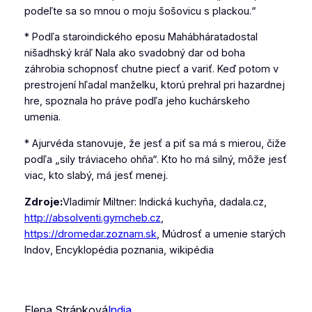
podeľte sa so mnou o moju šošovicu s plackou.“
* Podľa staroindického eposu
Mahábhárata
dostal
nišadhský kráľ Nala ako svadobný dar od boha
záhrobia schopnosť chutne piecť a variť. Keď potom v
prestrojení hľadal manželku, ktorú prehral pri hazardnej
hre, spoznala ho práve podľa jeho kuchárskeho
umenia.
* Ajurvéda stanovuje, že jesť a piť sa má s mierou, čiže
podľa „sily tráviaceho ohňa“. Kto ho má silný, môže jesť
viac, kto slabý, má jesť menej.
Zdroje:
Vladimír Miltner:
Indická kuchyňa
, dadala.cz,
http://absolventi.gymcheb.cz
,
https://dromedar.zoznam.sk
,
Múdrosť a umenie starých
Indov
,
Encyklopédia poznania
, wikipédia
Elena Strápková
India