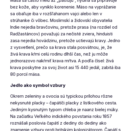
Mäsá sa často melú až „pastujú“, hydina sa pripravuje
bez kože, aby vyniklo korenenie. Mäso na vyprážanie
sa obaľuje iba v rozšľahanom vajci alebo len v
strúhanke či vôbec. Moslimskí a židovskí obyvatelia
Indie nejedia bravčovinu, pretože prasa (na rozdiel od
Radžastáncov) považujú za nečisté zviera, hinduisti
zasa nejedia hovädzinu, pretože uctievajú kravy. Jedno
z vysvetlení, prečo sa krava stala posvätnou, je, že
živá krava kŕmi celú rodinu dlhší čas, než ju môže
jednorazovo nakŕmiť krava mŕtva. A podľa čísel: živá
krava poskytne za svoj život asi 15 440 jedál, zabitá iba
80 porcií mäsa.
Jedlo ako symbol vzbury
Okrem zeleniny a ovocia sú typickou prílohou rôzne
nekysnuté placky –
čapátí
či placky z lístkového cesta.
Jediným kysnutým typom chleba je
naan
z bielej múky.
Na začiatku Veľkého indického povstania roku 1857
roznášali poslovia čapátí z dediny do dediny ako
znamenie vzbury proti britským kolonizátorom. Čapátí s