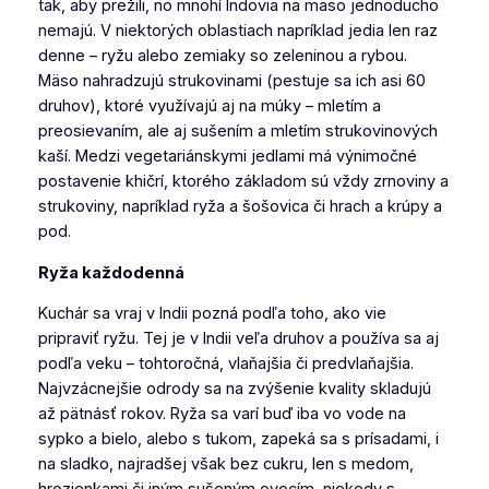
tak, aby prežili, no mnohí Indovia na mäso jednoducho
nemajú. V niektorých oblastiach napríklad jedia len raz
denne – ryžu alebo zemiaky so zeleninou a rybou.
Mäso nahradzujú strukovinami (pestuje sa ich asi 60
druhov), ktoré využívajú aj na múky – mletím a
preosievaním, ale aj sušením a mletím strukovinových
kaší. Medzi vegetariánskymi jedlami má výnimočné
postavenie
khičrí
, ktorého základom sú vždy zrnoviny a
strukoviny, napríklad ryža a šošovica či hrach a krúpy a
pod.
Ryža každodenná
Kuchár sa vraj v Indii pozná podľa toho, ako vie
pripraviť ryžu. Tej je v Indii veľa druhov a používa sa aj
podľa veku – tohtoročná, vlaňajšia či predvlaňajšia.
Najvzácnejšie odrody sa na zvýšenie kvality skladujú
až pätnásť rokov. Ryža sa varí buď iba vo vode na
sypko a bielo, alebo s tukom, zapeká sa s prísadami, i
na sladko, najradšej však bez cukru, len s medom,