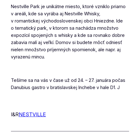
Nestville Park je unikátne miesto, ktoré vzniklo priamo
v areáli, kde sa vyrába aj Nestville Whisky,
v romantickej východoslovenskej obci Hniezdne. Ide
o tematický park, v ktorom sa nachádza množstvo
expozícií spojených s whisky a kde sa rovnako dobre
zabavia malí aj veľkí. Domov si budete môcť odniesť
nielen množstvo príjemných spomienok, ale napr. aj
vyrazenú mincu.
Tešíme sa na vás v čase už od 24. – 27. januára počas
Danubius gastro v bratislavskej Inchebe v hale D1. J
I&R
NESTVILLE