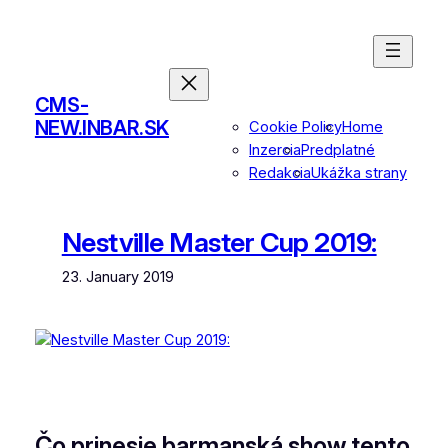
Skip
to
content
CMS-
NEW.INBAR.SK
Cookie Policy
Home
Inzercia
Predplatné
Redakcia
Ukážka strany
Nestville Master Cup 2019:
23. January 2019
Čo prinesie barmanská show tento