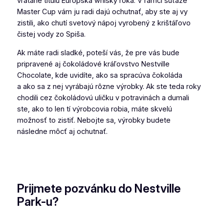
vrátane titulu Európska whisky roka. V rámci súťaže
Master Cup vám ju radi dajú ochutnať, aby ste aj vy
zistili, ako chutí svetový nápoj vyrobený z krištáľovo
čistej vody zo Spiša.
Ak máte radi sladké, poteší vás, že pre vás bude
pripravené aj čokoládové kráľovstvo Nestville
Chocolate, kde uvidíte, ako sa spracúva čokoláda
a ako sa z nej vyrábajú rôzne výrobky. Ak ste teda roky
chodili cez čokoládovú uličku v potravinách a dumali
ste, ako to len tí výrobcovia robia, máte skvelú
možnosť to zistiť. Nebojte sa, výrobky budete
následne môcť aj ochutnať.
Prijmete pozvánku do Nestville
Park-u?