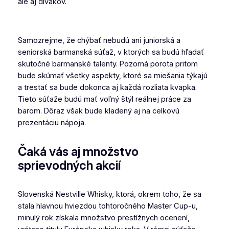
ale aj divákov.
Samozrejme, že chýbať nebudú ani juniorská a
seniorská barmanská súťaž, v ktorých sa budú hľadať
skutočné barmanské talenty. Pozorná porota pritom
bude skúmať všetky aspekty, ktoré sa miešania týkajú
a trestať sa bude dokonca aj každá rozliata kvapka.
Tieto súťaže budú mať voľný štýl reálnej práce za
barom. Dôraz však bude kladený aj na celkovú
prezentáciu nápoja.
Čaká vás aj množstvo
sprievodných akcií
Slovenská Nestville Whisky, ktorá, okrem toho, že sa
stala hlavnou hviezdou tohtoročného Master Cup-u,
minulý rok získala množstvo prestížnych ocenení,