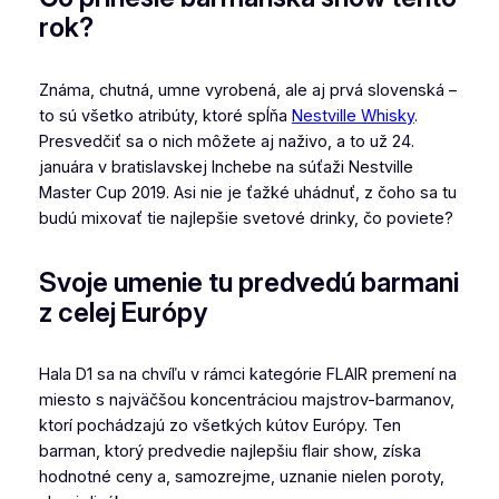
rok?
Známa, chutná, umne vyrobená, ale aj prvá slovenská –
to sú všetko atribúty, ktoré spĺňa
Nestville Whisky
.
Presvedčiť sa o nich môžete aj naživo, a to už 24.
januára v bratislavskej Inchebe na súťaži Nestville
Master Cup 2019. Asi nie je ťažké uhádnuť, z čoho sa tu
budú mixovať tie najlepšie svetové drinky, čo poviete?
Svoje umenie tu predvedú barmani
z celej Európy
Hala D1 sa na chvíľu v rámci kategórie FLAIR premení na
miesto s najväčšou koncentráciou majstrov-barmanov,
ktorí pochádzajú zo všetkých kútov Európy. Ten
barman, ktorý predvedie najlepšiu flair show, získa
hodnotné ceny a, samozrejme, uznanie nielen poroty,