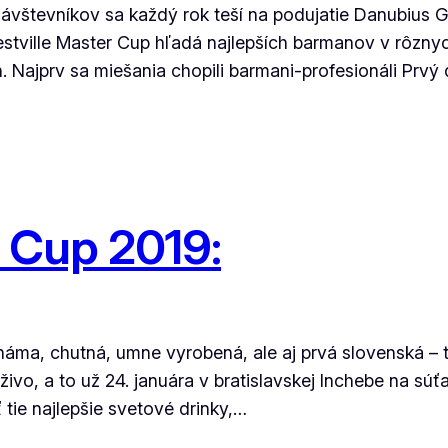
vštevníkov sa každý rok teší na podujatie Danubius Ga
 Nestville Master Cup hľadá najlepších barmanov v rôzn
 Najprv sa miešania chopili barmani-profesionáli Prvý d
r Cup 2019:
ma, chutná, umne vyrobená, ale aj prvá slovenská – to 
ivo, a to už 24. januára v bratislavskej Inchebe na súťa
tie najlepšie svetové drinky,…