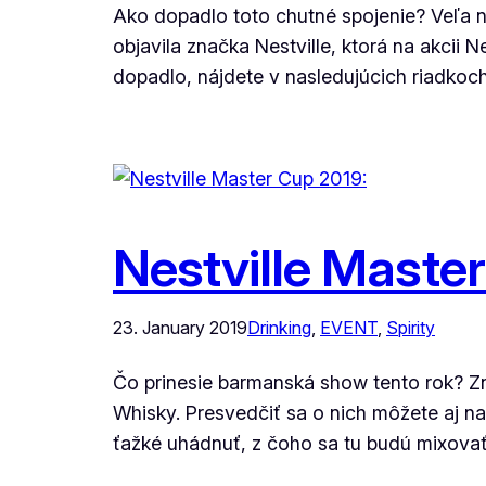
Ako dopadlo toto chutné spojenie? Veľa ná
objavila značka Nestville, ktorá na akcii
dopadlo, nájdete v nasledujúcich riadkoch.
Nestville Maste
23. January 2019
Drinking
, 
EVENT
, 
Spirity
Čo prinesie barmanská show tento rok? Zná
Whisky. Presvedčiť sa o nich môžete aj naž
ťažké uhádnuť, z čoho sa tu budú mixovať 