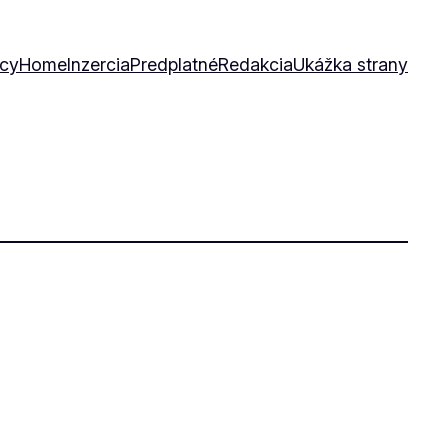
icy
Home
Inzercia
Predplatné
Redakcia
Ukážka strany