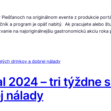
v Piešťanoch na originálnom evente z produkcie portál
ročník a program je opäť nabitý. Ak pracujete alebo št
zvanie na najoriginálnejšiu gastronomickú akciu rok
al 2024 – tri týždne 
j nálady