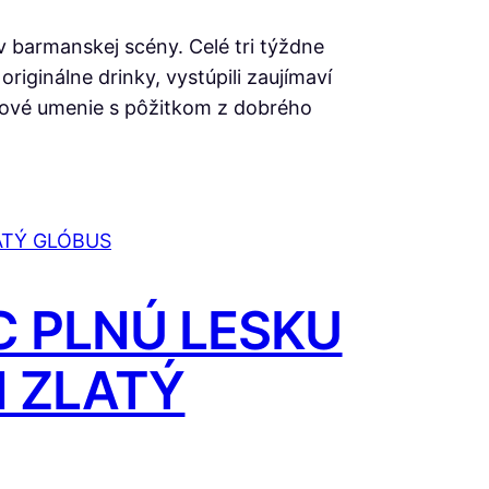
v barmanskej scény. Celé tri týždne
originálne drinky, vystúpili zaujímaví
ilové umenie s pôžitkom z dobrého
 PLNÚ LESKU
N ZLATÝ