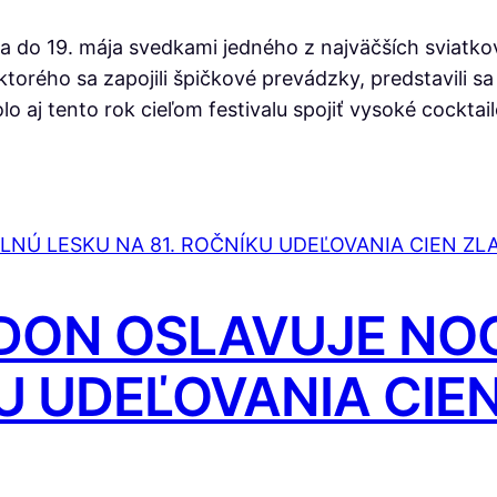
la do 19. mája svedkami jedného z najväčších sviatko
 ktorého sa zapojili špičkové prevádzky, predstavili sa 
o aj tento rok cieľom festivalu spojiť vysoké cockta
DON OSLAVUJE NOC
KU UDEĽOVANIA CIE