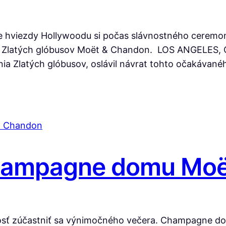
šie hviezdy Hollywoodu si počas slávnostného ceremoni
gne Zlatých glóbusov Moët & Chandon. LOS ANGELES, 
ia Zlatých glóbusov, oslávil návrat tohto očakávanéh
champagne domu Mo
itosť zúčastniť sa výnimočného večera. Champagne d