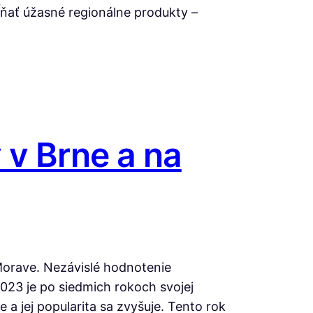
ĺňať úžasné regionálne produkty –
 v Brne a na
 Morave. Nezávislé hodnotenie
23 je po siedmich rokoch svojej
a jej popularita sa zvyšuje. Tento rok