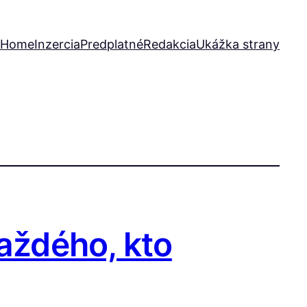
Home
Inzercia
Predplatné
Redakcia
Ukážka strany
každého, kto