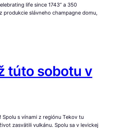
ebrating life since 1743“ a 350
na z produkcie slávneho champagne domu,
ž túto sobotu v
 Spolu s vínami z regiónu Tekov tu
vot zasvätili vulkánu. Spolu sa v levickej