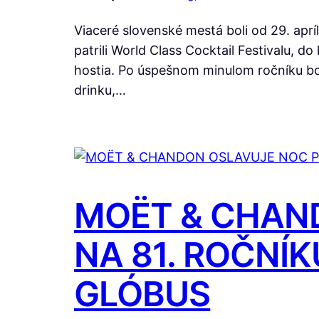
Viaceré slovenské mestá boli od 29. aprí
patrili World Class Cocktail Festivalu, do
hostia. Po úspešnom minulom ročníku bol
drinku,…
MOËT & CHAN
NA 81. ROČNÍ
GLÓBUS