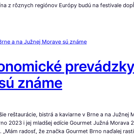
ína z rôznych regiónov Európy budú na festivale dop
ronomické prevádzky
 sú známe
šie reštaurácie, bistrá a kaviarne v Brne a na Južnej
 2023 i jej mladšej edície Gourmet Južná Morava 20
 „Mám radosť, že značka Gourmet Brno naďalej rastie 