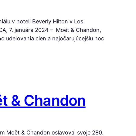
álu v hoteli Beverly Hilton v Los
CA, 7. januára 2024 – Moët & Chandon,
o udeľovania cien a najočarujúcejšiu noc
ët & Chandon
om Moët & Chandon oslavoval svoje 280.