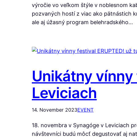
výročie vo veľkom štýle v noblesnom kab
pozvaných hostí z viac ako pätnástich k
ale aj úžasný program belehradského…
Unikátny vínny 
Leviciach
14. November 2023
EVENT
18. novembra v Synagóge v Leviciach pre
návštevníci budú môcť degustovať aj natur