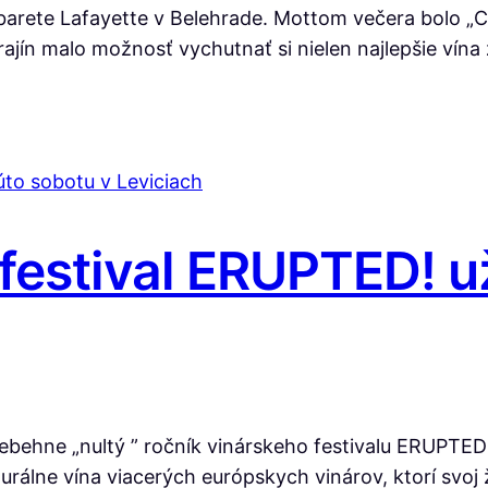
arete Lafayette v Belehrade. Mottom večera bolo „Cel
rajín malo možnosť vychutnať si nielen najlepšie ví
festival ERUPTED! u
behne „nultý ” ročník vinárskeho festivalu ERUPTED!
álne vína viacerých európskych vinárov, ktorí svoj ži