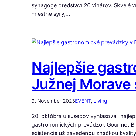
synagóge predstaví 26 vinárov. Skvelé v
miestne syry,…
Najlepšie gast
Južnej Morave
9. November 2023
EVENT
, 
Living
20. októbra u susedov vyhlasovali najlep
gastronomických prevádzok Gourmet Brno
existencie už zavedenou značkou kvality.