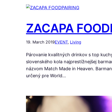
ZACAPA FOOD
19. March 2019
EVENT
, 
Living
Párovanie kvalitných drinkov s top kuch
slovenského kola najprestížnejšej barma
názvom Match Made in Heaven. Barmani v
určený pre World…