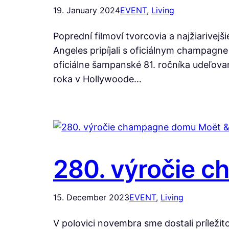
19. January 2024
EVENT
, 
Living
Poprední filmoví tvorcovia a najžiarivej
Angeles pripíjali s oficiálnym champa
oficiálne šampanské 81. ročníka udeľovan
roka v Hollywoode…
280. výročie 
15. December 2023
EVENT
, 
Living
V polovici novembra sme dostali prílež