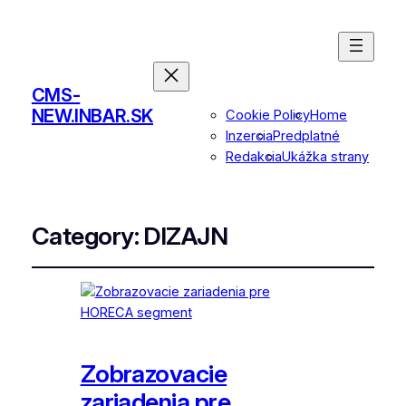
CMS-
NEW.INBAR.SK
Cookie Policy
Home
Inzercia
Predplatné
Redakcia
Ukážka strany
Category:
DIZAJN
Zobrazovacie
zariadenia pre