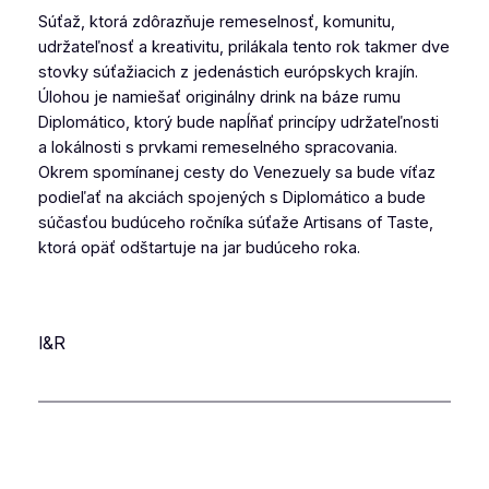
Súťaž, ktorá zdôrazňuje remeselnosť, komunitu,
udržateľnosť a kreativitu, prilákala tento rok takmer dve
stovky súťažiacich z jedenástich európskych krajín.
Úlohou je namiešať originálny drink na báze rumu
Diplomático, ktorý bude napĺňať princípy udržateľnosti
a lokálnosti s prvkami remeselného spracovania.
Okrem spomínanej cesty do Venezuely sa bude víťaz
podieľať na akciách spojených s Diplomático a bude
súčasťou budúceho ročníka súťaže Artisans of Taste,
ktorá opäť odštartuje na jar budúceho roka.
I&R