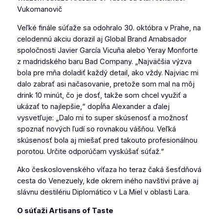
Veľké finále súťaže sa odohralo 30. októbra v Prahe, na
celodennú akciu dorazil aj Global Brand Amabsador
spoločnosti Javier García Vicuña alebo Yeray Monforte
z madridského baru Bad Company.
„Najväčšia výzva
bola pre mňa doladiť každý detail, ako vždy. Najviac mi
dalo zabrať asi načasovanie, pretože som mal na môj
drink 10 minút, čo je dosť, takže som chcel využiť a
ukázať to najlepšie,“
dopĺňa Alexander a ďalej
vysvetľuje:
„Dalo mi to super skúsenosť a možnosť
spoznať nových ľudí so rovnakou vášňou. Veľká
skúsenosť bola aj miešať pred takouto profesionálnou
porotou. Určite odporúčam vyskúšať súťaž.“
Ako československého víťaza ho teraz čaká šesťdňová
cesta do Venezuely, kde okrem iného navštívi práve aj
slávnu destilériu Diplomático v La Miel v oblasti Lara.
O súťaži Artisans of Taste