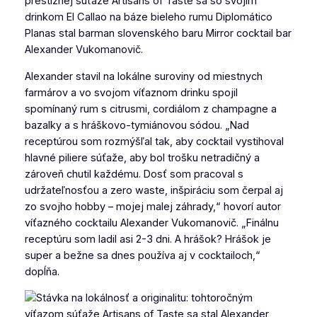
prestížnej súťaže Artisans of Taste sa so svojím
drinkom El Callao na báze bieleho rumu Diplomático
Planas stal barman slovenského baru Mirror cocktail bar
Alexander Vukomanovič.
Alexander stavil na lokálne suroviny od miestnych
farmárov a vo svojom víťaznom drinku spojil
spomínaný rum s citrusmi, cordiálom z champagne a
bazalky a s hráškovo-tymiánovou sódou.
„Nad
receptúrou som rozmýšľal tak, aby cocktail vystihoval
hlavné piliere súťaže, aby bol trošku netradičný a
zároveň chutil každému. Dosť som pracoval s
udržateľnosťou a zero waste, inšpiráciu som čerpal aj
zo svojho hobby – mojej malej záhrady,“
hovorí autor
víťazného cocktailu Alexander Vukomanovič.
„Finálnu
receptúru som ladil asi 2-3 dni. A hrášok? Hrášok je
super a bežne sa dnes používa aj v cocktailoch,“
dopĺňa.