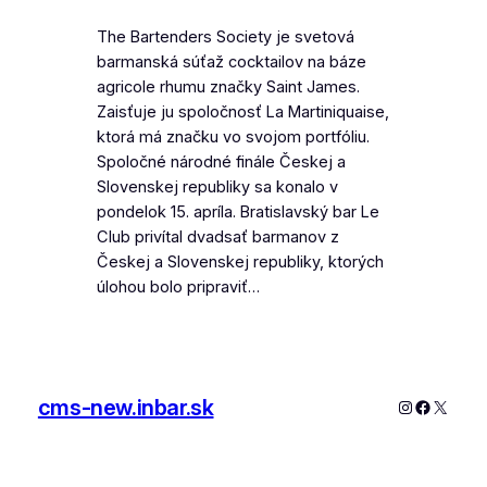
The Bartenders Society je svetová
barmanská súťaž cocktailov na báze
agricole rhumu značky Saint James.
Zaisťuje ju spoločnosť La Martiniquaise,
ktorá má značku vo svojom portfóliu.
Spoločné národné finále Českej a
Slovenskej republiky sa konalo v
pondelok 15. apríla. Bratislavský bar Le
Club privítal dvadsať barmanov z
Českej a Slovenskej republiky, ktorých
úlohou bolo pripraviť…
cms-new.inbar.sk
Instagram
Faceboo
X