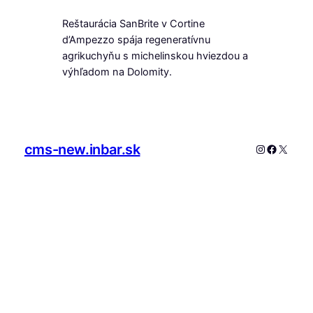
Reštaurácia SanBrite v Cortine
d’Ampezzo spája regeneratívnu
agrikuchyňu s michelinskou hviezdou a
výhľadom na Dolomity.
cms-new.inbar.sk
Instagram
Faceboo
X