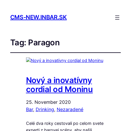
CMS-NEW.INBAR.SK
Tag:
Paragon
Nový a inovatívny
cordial od Moninu
25. November 2020
Bar
, 
Drinking
, 
Nezaradené
Celé dva roky cestovali po celom svete
experti z barovej scény, aby našli