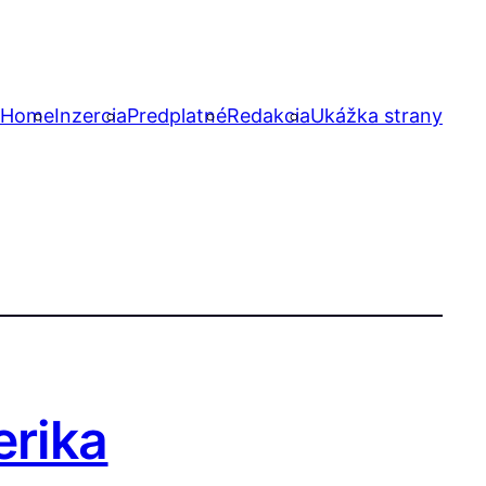
Home
Inzercia
Predplatné
Redakcia
Ukážka strany
erika