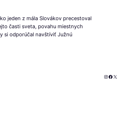
Ako jeden z mála Slovákov precestoval
ejto časti sveta, povahu miestnych
 si odporúčal navštíviť Južnú
Instagram
Faceboo
X