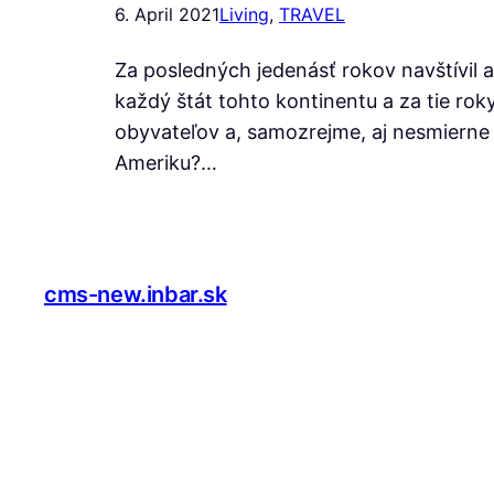
6. April 2021
Living
, 
TRAVEL
Za posledných jedenásť rokov navštívil 
každý štát tohto kontinentu a za tie rok
obyvateľov a, samozrejme, aj nesmierne
Ameriku?…
cms-new.inbar.sk