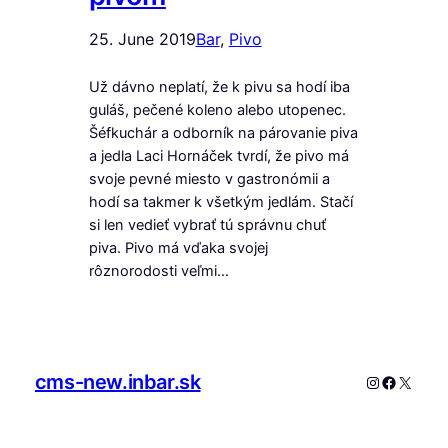
25. June 2019
Bar
, 
Pivo
Už dávno neplatí, že k pivu sa hodí iba
guláš, pečené koleno alebo utopenec.
Šéfkuchár a odborník na párovanie piva
a jedla Laci Hornáček tvrdí, že pivo má
svoje pevné miesto v gastronómii a
hodí sa takmer k všetkým jedlám. Stačí
si len vedieť vybrať tú správnu chuť
piva. Pivo má vďaka svojej
rôznorodosti veľmi…
cms-new.inbar.sk
Instagram
Faceboo
X