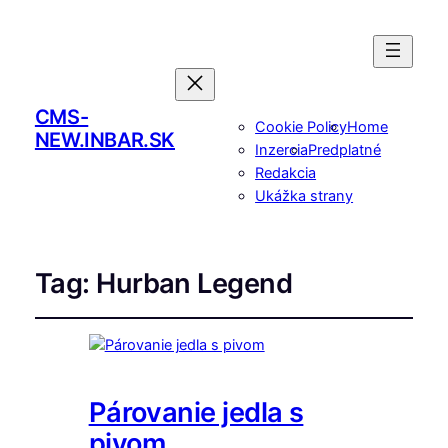
CMS-
Cookie Policy
Home
NEW.INBAR.SK
Inzercia
Predplatné
Redakcia
Ukážka strany
Tag:
Hurban Legend
Párovanie jedla s
pivom