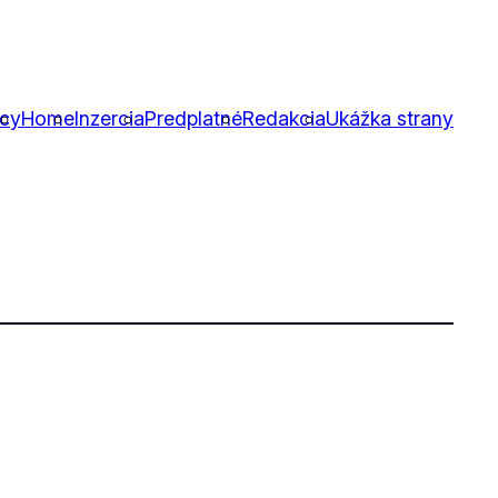
icy
Home
Inzercia
Predplatné
Redakcia
Ukážka strany