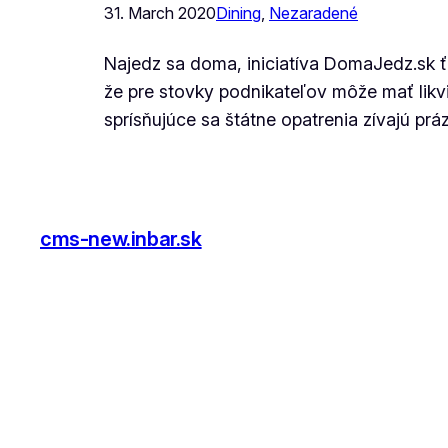
31. March 2020
Dining
, 
Nezaradené
Najedz sa doma, iniciatíva DomaJedz.sk ťa
že pre stovky podnikateľov môže mať likv
sprísňujúce sa štátne opatrenia zívajú prá
cms-new.inbar.sk