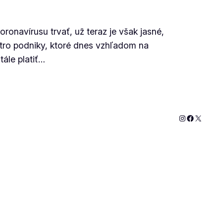
onavírusu trvať, už teraz je však jasné,
tro podniky, ktoré dnes vzhľadom na
tále platiť…
Instagram
Faceboo
X