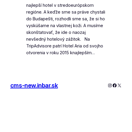
najlepší hotel v stredoeurópskom
regióne. A keďže sme sa práve chystali
do Budapešti, rozhodli sme sa, že si ho
vyskúšame na vlastnej koži. A musíme
skonštatovať, že ide o naozaj
nevšedný hotelový zážitok. Na
TripAdvisore patrí Hotel Aria od svojho
otvorenia v roku 2015 knajlepším…
cms-new.inbar.sk
Instagram
Faceboo
X