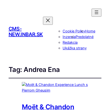
CMS-
Cookie Policy
Home
NEW.INBAR.SK
Inzercia
Predplatné
Redakcia
Ukážka strany
Tag:
Andrea Ena
Moët & Chandon