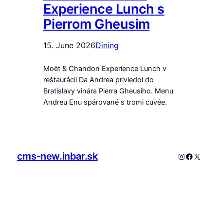
Experience Lunch s
Pierrom Gheusim
15. June 2026
Dining
Moët & Chandon Experience Lunch v
reštaurácii Da Andrea priviedol do
Bratislavy vinára Pierra Gheusiho. Menu
Andreu Enu spárované s tromi cuvée.
cms-new.inbar.sk
Instagram
Faceboo
X