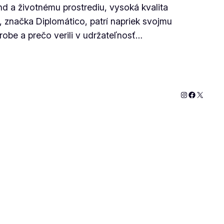
Ánd a životnému prostrediu, vysoká kvalita
značka Diplomático, patrí napriek svojmu
obe a prečo verili v udržateľnosť…
Instagram
Faceboo
X