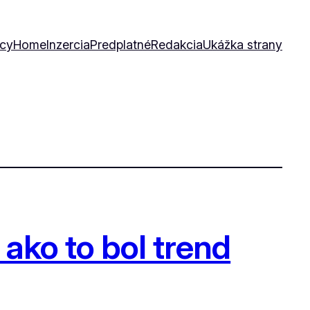
icy
Home
Inzercia
Predplatné
Redakcia
Ukážka strany
ako to bol trend