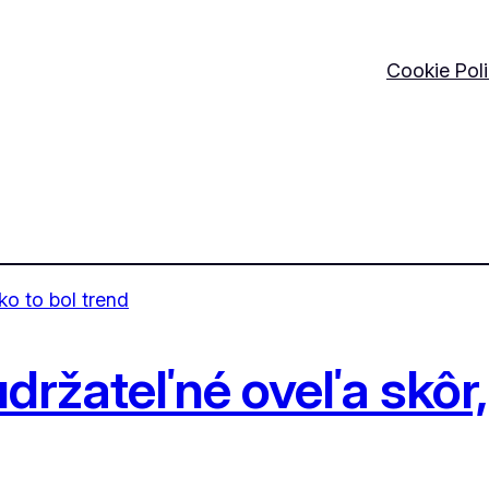
Cookie Pol
držateľné oveľa skôr, 