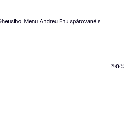
a Gheusiho. Menu Andreu Enu spárované s
Instagram
Faceboo
X