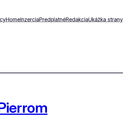
icy
Home
Inzercia
Predplatné
Redakcia
Ukážka strany
Pierrom