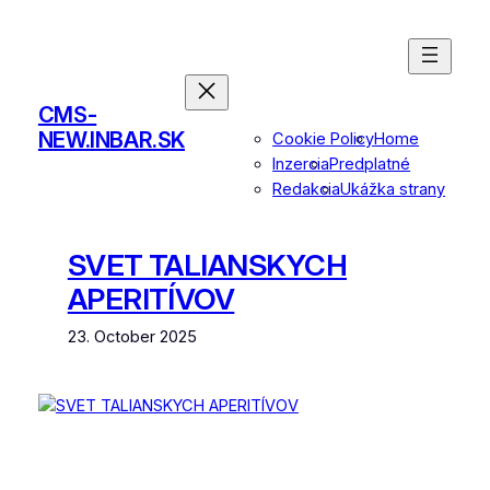
Skip
to
content
CMS-
NEW.INBAR.SK
Cookie Policy
Home
Inzercia
Predplatné
Redakcia
Ukážka strany
SVET TALIANSKYCH
APERITÍVOV
23. October 2025