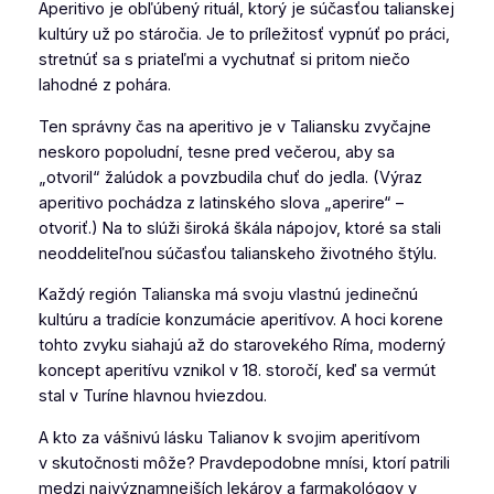
Aperitivo je obľúbený rituál, ktorý je súčasťou talianskej
kultúry už po stáročia. Je to príležitosť vypnúť po práci,
stretnúť sa s priateľmi a vychutnať si pritom niečo
lahodné z pohára.
Ten správny čas na aperitivo je v Taliansku zvyčajne
neskoro popoludní, tesne pred večerou, aby sa
„otvoril“ žalúdok a povzbudila chuť do jedla. (Výraz
aperitivo pochádza z latinského slova „aperire“ –
otvoriť.) Na to slúži široká škála nápojov, ktoré sa stali
neoddeliteľnou súčasťou talianskeho životného štýlu.
Každý región Talianska má svoju vlastnú jedinečnú
kultúru a tradície konzumácie aperitívov. A hoci korene
tohto zvyku siahajú až do starovekého Ríma, moderný
koncept aperitívu vznikol v 18. storočí, keď sa vermút
stal v Turíne hlavnou hviezdou.
A kto za vášnivú lásku Talianov k svojim aperitívom
v skutočnosti môže? Pravdepodobne mnísi, ktorí patrili
medzi najvýznamnejších lekárov a farmakológov v