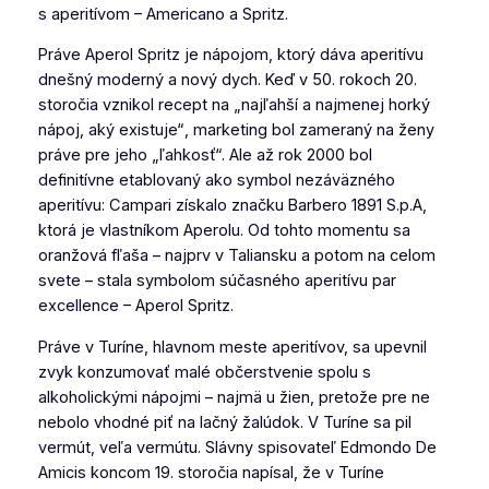
s aperitívom – Americano a Spritz.
Práve Aperol Spritz je nápojom, ktorý dáva aperitívu
dnešný moderný a nový dych. Keď v 50. rokoch 20.
storočia vznikol recept na „najľahší a najmenej horký
nápoj, aký existuje“
,
marketing bol zameraný na ženy
práve pre jeho „ľahkosť“. Ale až rok 2000 bol
definitívne etablovaný ako symbol nezáväzného
aperitívu: Campari získalo značku Barbero 1891 S.p.A,
ktorá je vlastníkom Aperolu. Od tohto momentu sa
oranžová fľaša – najprv v Taliansku a potom na celom
svete – stala symbolom súčasného aperitívu par
excellence – Aperol Spritz.
Práve v Turíne, hlavnom meste aperitívov, sa upevnil
zvyk konzumovať malé občerstvenie spolu s
alkoholickými nápojmi – najmä u žien, pretože pre ne
nebolo vhodné piť na lačný žalúdok. V Turíne sa pil
vermút, veľa vermútu. Slávny spisovateľ Edmondo De
Amicis koncom 19. storočia napísal, že v Turíne