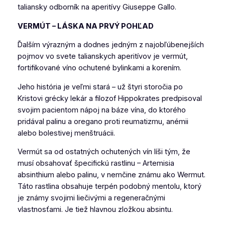
taliansky odborník na aperitívy Giuseppe Gallo.
VERMÚT – LÁSKA NA PRVÝ POHĽAD
Ďalším výrazným a dodnes jedným z najobľúbenejších
pojmov vo svete talianskych aperitívov je vermút,
fortifikované víno ochutené bylinkami a korením.
Jeho história je veľmi stará – už štyri storočia po
Kristovi grécky lekár a filozof Hippokrates predpisoval
svojim pacientom nápoj na báze vína, do ktorého
pridával palinu a oregano proti reumatizmu, anémii
alebo bolestivej menštruácii.
Vermút sa od ostatných ochutených vín líši tým, že
musí obsahovať špecifickú rastlinu – Artemisia
absinthium alebo palinu, v nemčine známu ako Wermut.
Táto rastlina obsahuje terpén podobný mentolu, ktorý
je známy svojimi liečivými a regeneračnými
vlastnosťami. Je tiež hlavnou zložkou absintu.