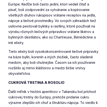
Európe. Keďže boli často jediní, ktorí vedeli čítať a
písať, boli zodpovední za vytváranie a kopírovanie
všetkých druhov rukopisov vrátane receptov na jedlá,
nápoje a liečivé prostriedky. Vo svojich záhradách tiež
usilovne pestovali bylinky a rastliny, ktoré používali na
výrobu rôznych liečivých prípravkov vrátane likérov a
bylinných destilátov, ako sú Chartreuse, Bénédictine a
iné elixíry.
Tieto elixíry boli vysokokoncentrované liečivé prípravky
na báze bylín, korenín a iných zložiek, často sladené
medom, aby boli chutnejšie. Časom sa ich používanie
rozšírilo aj mimo kláštorov a medzi širšie vrstvy
obyvateľstva.
CUKROVÁ TRSTINA A ROSOLIO
Ďalší míľnik v histórii aperitívov v Taliansku bol príchod
cukrovej trstiny do Európy, pretože pridanie cukru
výrazne zlepšilo ich chuť a štruktúru nápoja. To viedlo k