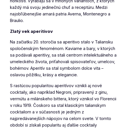
horkosti. Vyrábajú sa v mnohých variantoch, z ktorých
každý má svoju jedinečnú chuť a receptúru. Medzi
najobľúbenejšie amará patria Averna, Montenegro a
Braulio.
Zlatý vek aperitívov
Na začiatku 20. storočia sa aperitivo stalo v Taliansku
spoločenským fenoménom. Kaviarne a bary, v ktorých
sa podávali aperitívy, sa stali centrom intelektuálneho a
umeleckého života, priťahovali spisovateľov, umelcov,
bohémov. Aperitív sa stal symbolom dolce vita –
oslavou pôžitku, krásy a elegancie.
S rastúcou popularitou aperitívov vznikli aj nové
cocktaily, ako napríklad Negroni, pripravený z ginu,
vermútu a milánskeho bittera, ktorý vznikol vo Florencii
v roku 1919. Čoskoro sa stal klasickým talianskym
cocktailom a v súčasnosti je jedným z
najpredávanejších nápojov na celom svete. V tomto
období si získali popularitu aj ďalšie cocktaily