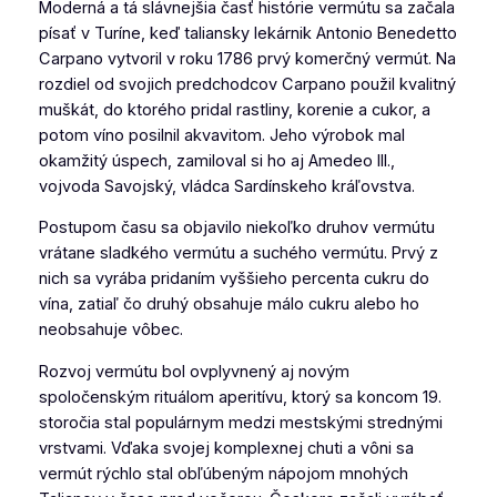
Moderná a tá slávnejšia časť histórie vermútu sa začala
písať v Turíne, keď taliansky lekárnik Antonio Benedetto
Carpano vytvoril v roku 1786 prvý komerčný vermút. Na
rozdiel od svojich predchodcov Carpano použil kvalitný
muškát, do ktorého pridal rastliny, korenie a cukor, a
potom víno posilnil akvavitom. Jeho výrobok mal
okamžitý úspech, zamiloval si ho aj Amedeo III.,
vojvoda Savojský, vládca Sardínskeho kráľovstva.
Postupom času sa objavilo niekoľko druhov vermútu
vrátane sladkého vermútu a suchého vermútu. Prvý z
nich sa vyrába pridaním vyššieho percenta cukru do
vína, zatiaľ čo druhý obsahuje málo cukru alebo ho
neobsahuje vôbec.
Rozvoj vermútu bol ovplyvnený aj novým
spoločenským rituálom aperitívu, ktorý sa koncom 19.
storočia stal populárnym medzi mestskými strednými
vrstvami. Vďaka svojej komplexnej chuti a vôni sa
vermút rýchlo stal obľúbeným nápojom mnohých