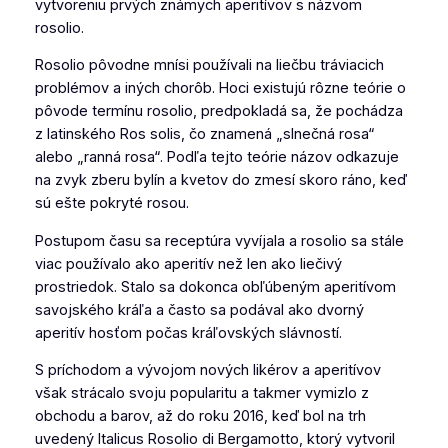
vytvoreniu prvých známych aperitívov s názvom
rosolio.
Rosolio pôvodne mnísi používali na liečbu tráviacich
problémov a iných chorôb. Hoci existujú rôzne teórie o
pôvode termínu rosolio, predpokladá sa, že pochádza
z latinského Ros solis, čo znamená „slnečná rosa“
alebo „ranná rosa“. Podľa tejto teórie názov odkazuje
na zvyk zberu bylín a kvetov do zmesí skoro ráno, keď
sú ešte pokryté rosou.
Postupom času sa receptúra vyvíjala a rosolio sa stále
viac používalo ako aperitív než len ako liečivý
prostriedok. Stalo sa dokonca obľúbeným aperitívom
savojského kráľa a často sa podával ako dvorný
aperitív hosťom počas kráľovských slávností.
S príchodom a vývojom nových likérov a aperitívov
však strácalo svoju popularitu a takmer vymizlo z
obchodu a barov, až do roku 2016, keď bol na trh
uvedený Italicus Rosolio di Bergamotto, ktorý vytvoril