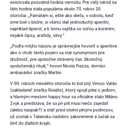
existovala posvätná hodina vermútu. Pre celý národ sa
táto hodina stala populárna okolo 70. rokov 20.
storočia: „Pamätám si, ešte ako dieťa, v sobotu, keď
sme boli v bistre, si všetci dali jednoduchý aperitív,
napríklad Aperol, a k tomu vajíčka so soľou a korením,
nejaké čipsy, arašidy, olivy.“
„Podľa môjho názoru je správnejšie hovoriť o aperitíve
ako o chvíli: tento pojem sa stal synonymom pre
družnosť, pre spoločne strávený čas. Skutočný
spoločenský rituál,“ hovorí Nicola Piazza, domáci
ambasádor značky Martini.
V 90. rokoch minulého storočia to bol istý Vinicio Valdo
(zakladateľ značky Roialto), ktorý spojil pitie s jedlom,
a hlavným mestom happy hour sa oficiálne stalo Miláno.
Zvyk a predstava, že sa pri pití musí niečo zajedať
(alebo naopak?) a stáť pred stolmi plnými podnosov,
už zostali v Taliansku nadobro zakorenené a začali sa
šíriť do ďalších krajín.