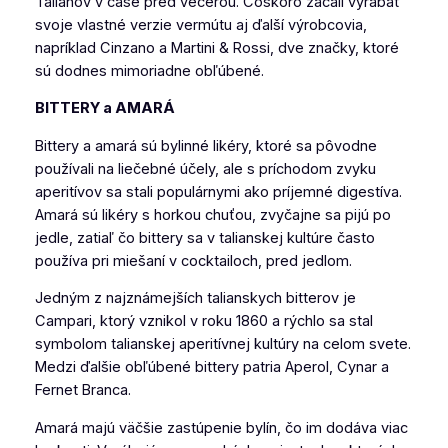
Talianov v čase pred večerou. Čoskoro začali vyrábať
svoje vlastné verzie vermútu aj ďalší výrobcovia,
napríklad Cinzano a Martini & Rossi, dve značky, ktoré
sú dodnes mimoriadne obľúbené.
BITTERY a AMARÁ
Bittery a amará sú bylinné likéry, ktoré sa pôvodne
používali na liečebné účely, ale s príchodom zvyku
aperitívov sa stali populárnymi ako príjemné digestíva.
Amará sú likéry s horkou chuťou, zvyčajne sa pijú po
jedle, zatiaľ čo bittery sa v talianskej kultúre často
používa pri miešaní v cocktailoch, pred jedlom.
Jedným z najznámejších talianskych bitterov je
Campari
,
ktorý vznikol v roku 1860 a rýchlo sa stal
symbolom talianskej aperitívnej kultúry na celom svete.
Medzi ďalšie obľúbené bittery patria Aperol, Cynar a
Fernet Branca.
Amará majú väčšie zastúpenie bylín, čo im dodáva viac