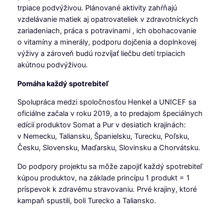
trpiace podvýživou. Plánované aktivity zahŕňajú
vzdelávanie matiek aj opatrovateliek v zdravotníckych
zariadeniach, práca s potravinami , ich obohacovanie
o vitamíny a minerály, podporu dojčenia a doplnkovej
výživy a zároveň budú rozvíjať liečbu detí trpiacich
akútnou podvýživou.
Pomáha každý spotrebiteľ
Spolupráca medzi spoločnosťou Henkel a UNICEF sa
oficiálne začala v roku 2019, a to predajom špeciálnych
edícií produktov Somat a Pur v desiatich krajinách:
v Nemecku, Taliansku, Španielsku, Turecku, Poľsku,
Česku, Slovensku, Maďarsku, Slovinsku a Chorvátsku.
Do podpory projektu sa môže zapojiť každý spotrebiteľ
kúpou produktov, na základe princípu 1 produkt = 1
príspevok k zdravému stravovaniu. Prvé krajiny, ktoré
kampaň spustili, boli Turecko a Taliansko.