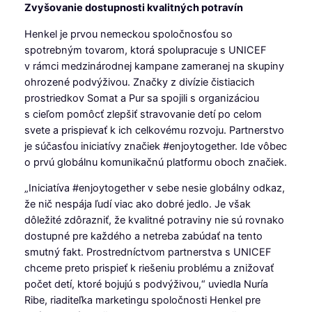
Zvyšovanie dostupnosti kvalitných potravín
Henkel je prvou nemeckou spoločnosťou so
spotrebným tovarom, ktorá spolupracuje s UNICEF
v rámci medzinárodnej kampane zameranej na skupiny
ohrozené podvýživou. Značky z divízie čistiacich
prostriedkov Somat a Pur sa spojili s organizáciou
s cieľom pomôcť zlepšiť stravovanie detí po celom
svete a prispievať k ich celkovému rozvoju. Partnerstvo
je súčasťou iniciatívy značiek #enjoytogether. Ide vôbec
o prvú globálnu komunikačnú platformu oboch značiek.
„Iniciatíva #enjoytogether v sebe nesie globálny odkaz,
že nič nespája ľudí viac ako dobré jedlo. Je však
dôležité zdôrazniť, že kvalitné potraviny nie sú rovnako
dostupné pre každého a netreba zabúdať na tento
smutný fakt. Prostredníctvom partnerstva s UNICEF
chceme preto prispieť k riešeniu problému a znižovať
počet detí, ktoré bojujú s podvýživou,“ uviedla Nuría
Ribe, riaditeľka marketingu spoločnosti Henkel pre