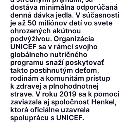
dostáva minimálna odporúčaná
denná dávka jedla. V súčasnosti
je až 50 miliónov detí vo svete
ohrozených akútnou
podvýživou. Organizácia
UNICEF sa v rámci svojho
globálneho nutričného
programu snaží poskytovať
takto postihnutým deťom,
rodinám a komunitám prístup
k zdravej a plnohodnotnej
strave. V roku 2019 sa k pomoci
zaviazala aj spoločnosť Henkel,
ktorá oficiálne uzavrela
spoluprácu s UNICEF.