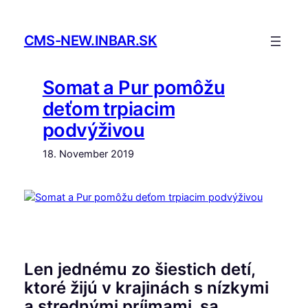
Skip
to
CMS-NEW.INBAR.SK
content
Somat a Pur pomôžu
deťom trpiacim
podvýživou
18. November 2019
Len jednému zo šiestich detí,
ktoré žijú v krajinách s nízkymi
a strednými príjmami, sa