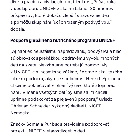
divíziu pracích a čistiacich prostriedkov. „Počas roka
v spolupráci s UNICEF získame takmer 30 miliónov
príspevkov, ktoré dokážu zlepšiť stravovanie detí
a pomôžu skupinám ľudí ohrozeným podvýživou,“
dodala.
Podpora globálneho nutričného programu UNICEF
„Aj napriek neustálemu napredovaniu, podvýživa a hlad
sú obrovskou prekážkou k zdravému vývoju mnohých
detí na svete. Nevyhnutne potrebujú pomoc. My
v UNICEF-e si nesmierne vážime, že sme získali takého
silného partnera, akým je spoločnosť Henkel. Spoločne
chceme pokračovať v plnení výziev, ktoré stoja pred
nami. V mene všetkých detí by sme sa im chceli
úprimne poďakovať za prejavenú podporu,“ uviedol
Christian Schneider, výkonný riaditeľ UNICEF
Nemecko.
Značky Somat a Pur budú pravidelne podporovať
projekt UNICEF v starostlivosti o deti