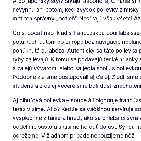
A čo japonský štýl? Sŕkajú. Japonci aj Číňania si 
nevyhnú ani potom, keď zvyšok polievky z misky d
mať ten správny „odtieň“. Nesŕkajú však všetci Azi
Čo si počať napríklad s francúzskou
bouillabaisse
potulkách autom po Európe bez navigácie neplánovan
ponúknutá bujabéza. Autenticky sa táto polievka 
ryby zalievajú. K tomu sa podávajú tenké hrianky
a zalejú vývarom, alebo sa jedia spolu s polievkou
Podobne zle sme postupovali aj ďalej. Zjedli sme 
studené a z celej večere sme boli dosť znechuten
Aj cibuľová polievka –
soupe
à
l’oignon
je francúz
teraz v zime. Ako? Keďže sa väčšinou servíruje 
vyšplechne z taniera hneď, ako sa chleba či syra
oddelíme sústo a skúsime ho dať do úst. Syr sa ná
odrežeme. V žiadnom prípade nepoužijeme nôž.