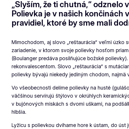
„Slyším, že ti chutná,“ odznelo
Polievka je v našich končinách v
pravidiel, ktoré by sme mali dod
Mimochodom, aj slovo „reštaurácia“ veľmi úzko súv
zariadenie, v ktorom svoje polievky hosťom priamo
(Boulanger predáva posilňujúce božské polievky).
rekonvalescentom. Slovo „reštaurácia“ s mutácia
polievky bývajú niekedy jediným chodom, najmä v 
Vo všeobecnosti delíme polievky na husté (guláš
väčšinou servírujú štýlovo v okrúhlych keramický
v bujónových miskách s dvomi uškami, na podšálke
hlbšia.
Lyžicu s polievkou dvíhame hore k ústam, do úst j