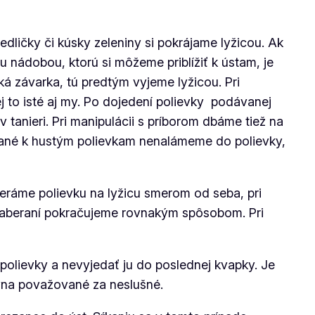
edličky či kúsky zeleniny si pokrájame lyžicou. Ak
u nádobou, ktorú si môžeme priblížiť k ústam, je
á závarka, tú predtým vyjeme lyžicou. Pri
j to isté aj my. Po dojedení polievky podávanej
tanieri. Pri manipulácii s príborom dbáme tiež na
vané k hustým polievkam nenalámeme do polievky,
beráme polievku na lyžicu smerom od seba, pri
 naberaní pokračujeme rovnakým spôsobom. Pri
polievky a nevyjedať ju do poslednej kvapky. Je
ávna považované za neslušné.