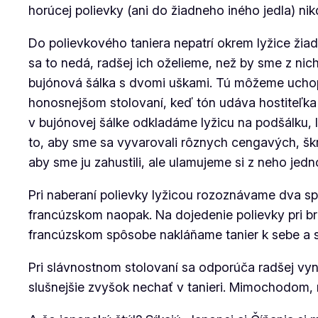
horúcej polievky (ani do žiadneho iného jedla) ni
Do polievkového taniera nepatrí okrem lyžice žiad
sa to nedá, radšej ich oželieme, než by sme z nic
bujónová šálka s dvomi uškami. Tú môžeme uchopiť
honosnejšom stolovaní, keď tón udáva hostiteľka 
v bujónovej šálke odkladáme lyžicu na podšálku, 
to, aby sme sa vyvarovali rôznych cengavých, šk
aby sme ju zahustili, ale ulamujeme si z neho jedn
Pri naberaní polievky lyžicou rozoznávame dva sp
francúzskom naopak. Na dojedenie polievky pri b
francúzskom spôsobe nakláňame tanier k sebe a s
Pri slávnostnom stolovaní sa odporúča radšej vyn
slušnejšie zvyšok nechať v tanieri. Mimochodom,