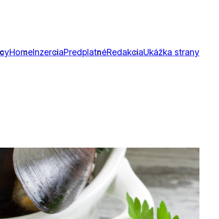
icy
Home
Inzercia
Predplatné
Redakcia
Ukážka strany