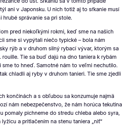
ú rezance do úst. Sŕkaniu sa v tomto prípade
 ani v Japonsku. U nich totiž aj to sŕkanie musí
 hrubé správanie sa pri stole.
elom pred niekoľkými rokmi, keď sme na našich
ii sme si vypýtali niečo typické – bola nám
ky rýb a v druhom silný rybací vývar, ktorým sa
.
rouille
. Tie sa buď dajú na dno taniera k rybám
edli sme to hneď. Samotné nám to veľmi nechutilo.
 chladli aj ryby v druhom tanieri. Tie sme zjedli
šich končinách a s obľubou sa konzumuje najmä
rozí nám nebezpečenstvo, že nám horúca tekutina
cou pomaly pichneme do stredu chleba alebo syra,
žicu a pritlačením na stenu taniera „niť“