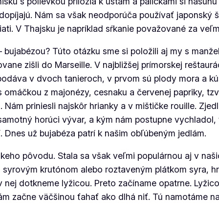
misku s polievkou priložia k ústam a paličkami si nasun
opíjajú. Nám sa však neodporúča používať japonský štýl
ati. V Thajsku je napríklad sŕkanie považované za veľmi
– bujabézou? Túto otázku sme si položili aj my s manž
e zišli do Marseille. V najbližšej prímorskej reštaurác
podáva v dvoch tanieroch, v prvom sú plody mora a kús
 s omáčkou z majonézy, cesnaku a červenej papriky, tzv
. Nám priniesli najskôr hrianky a v mištičke rouille. Zj
samotný horúci vývar, a kým nám postupne vychladol, tak
í. Dnes už bujabéza patrí k našim obľúbeným jedlám.
skeho pôvodu. Stala sa však veľmi populárnou aj v na
so syrovým krutónom alebo roztaveným plátkom syra, h
 v nej dotkneme lyžicou. Preto začíname opatrne. Lyži
m začne väčšinou ťahať ako dlhá niť. Tú namotáme na ly