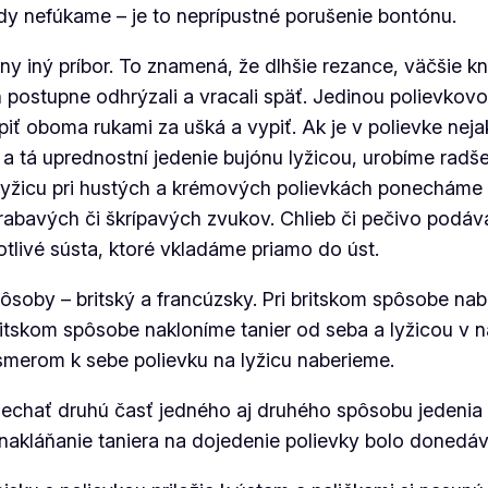
kdy nefúkame – je to neprípustné porušenie bontónu.
ny iný príbor. To znamená, že dlhšie rezance, väčšie kn
h postupne odhrýzali a vracali späť. Jedinou polievkovo
 oboma rukami za ušká a vypiť. Ak je v polievke nejak
a tá uprednostní jedenie bujónu lyžicou, urobíme radše
lyžicu pri hustých a krémových polievkách ponecháme v 
rabavých či škrípavých zvukov. Chlieb či pečivo podá
otlivé sústa, ktoré vkladáme priamo do úst.
ôsoby – britský a francúzsky. Pri britskom spôsobe na
ritskom spôsobe nakloníme tanier od seba a lyžicou v
merom k sebe polievku na lyžicu naberieme.
echať druhú časť jedného aj druhého spôsobu jedenia 
 nakláňanie taniera na dojedenie polievky bolo doned