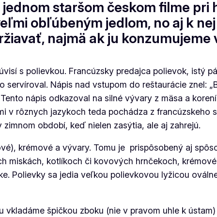
 v jednom staršom českom filme pri 
eľmi obľúbeným jedlom, no aj k nej 
ržiavať, najmä ak ju konzumujeme v 
isí s polievkou. Francúzsky predajca polievok, istý pán
 servíroval. Nápis nad vstupom do reštaurácie znel: „B
 Tento nápis odkazoval na silné vývary z mäsa a koren
mi v rôznych jazykoch teda pochádza z francúzskeho sl
zimnom období, keď nielen zasýtia, ale aj zahrejú.
ové), krémové a vývary. Tomu je prispôsobený aj spôso
ch miskách, kotlíkoch či kovových hrnčekoch, krémové 
. Polievky sa jedia veľkou polievkovou lyžicou oválne
u vkladáme špičkou zboku (nie v pravom uhle k ústam) a