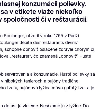
hlasnej konzumácii polievky.
sa v etikete viaže niekoľko
spoločnosti či v reštaurácii.
 Boulanger, otvoril v roku 1765 v Paríži
oulanger débite des restaurants divins“
ín, schopné obnoviť oslabené zdravie chorým či
ova „restaurer“, čo znamená „obnoviť“. Husté
b servírovania a konzumácie. Husté polievky sa
v hlbokých tanieroch a bujóny tradične
ho tvaru; bujónová lyžica máva guľatý tvar a je
 do úst ju vlejeme. Nesŕkame ju z lyžice. Do