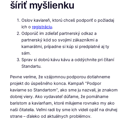
šíriť myšlienku
Oslov kaviareň, ktorú chceš podporiť o požiadaj
ich o
registráciu
.
Odporúč im zdieľať partnerský odkaz a
partnerský kód so svojimi zákazníkmi a
kamarátmi, prípadne si kúp si predplatné aj ty
sám.
Sprav si dobrú kávu kávu a oddýchnite pri čítaní
Standartu.
Pevne veríme, že vzájomnou podporou dotiahneme
projekt do úspešného konca. Kampaň “Podpor
kaviarne so Standartom”, ako sme ju nazvali, je znakom
dobrej viery. Ako vydavateľ dúfame, že pomáhame
baristom a kaviarňam, ktoré milujeme rovnako my ako
naši čitatelia. Veľmi radi by sme ich videli opäť na druhej
strane – ďaleko od aktuálnych problémov.