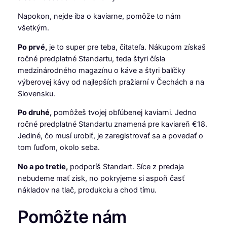
Napokon, nejde iba o kaviarne, pomôže to nám
všetkým.
Po prvé,
je to super pre teba, čitateľa. Nákupom získaš
ročné predplatné Standartu, teda štyri čísla
medzinárodného magazínu o káve a štyri balíčky
výberovej kávy od najlepších pražiarní v Čechách a na
Slovensku.
Po druhé,
pomôžeš tvojej obľúbenej kaviarni. Jedno
ročné predplatné Standartu znamená pre kaviareň €18.
Jediné, čo musí urobiť, je zaregistrovať sa a povedať o
tom ľuďom, okolo seba.
No a po tretie,
podporíš Standart. Síce z predaja
nebudeme mať zisk, no pokryjeme si aspoň časť
nákladov na tlač, produkciu a chod tímu.
Pomôžte nám