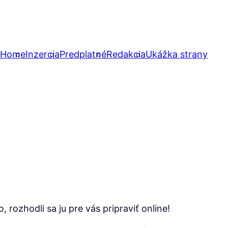
Home
Inzercia
Predplatné
Redakcia
Ukážka strany
ozhodli sa ju pre vás pripraviť online!