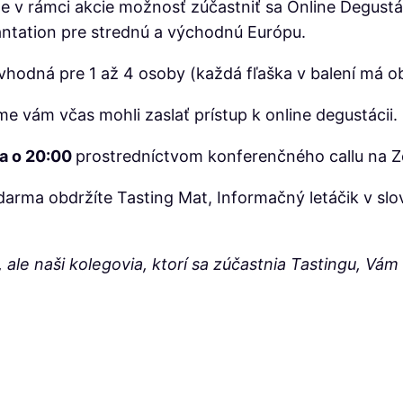
e v rámci akcie možnosť zúčastniť sa Online Degustá
tation pre strednú a východnú Európu.
hodná pre 1 až 4 osoby (každá fľaška v balení má obje
me vám včas mohli zaslať prístup k online degustácii.
a o 20:00
prostredníctvom konferenčného callu na 
darma obdržíte Tasting Mat, Informačný letáčik v sl
ale naši kolegovia, ktorí sa zúčastnia Tastingu, Vá