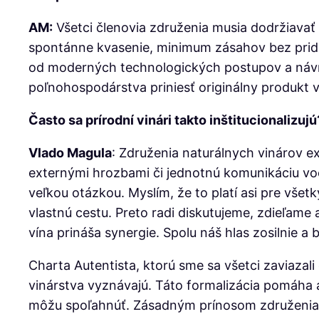
AM:
Všetci členovia združenia musia dodržiavať
spontánne kvasenie, minimum zásahov bez pridan
od moderných technologických postupov a návra
poľnohospodárstva priniesť originálny produkt v
Často sa prírodní vinári takto inštitucionalizujú
Vlado Magula
: Združenia naturálnych vinárov ex
externými hrozbami či jednotnú komunikáciu voč
veľkou otázkou. Myslím, že to platí asi pre všet
vlastnú cestu. Preto radi diskutujeme, zdieľame
vína prináša synergie. Spolu náš hlas zosilnie a 
Charta Autentista, ktorú sme sa všetci zaviazali
vinárstva vyznávajú. Táto formalizácia pomáha a
môžu spoľahnúť. Zásadným prínosom združenia je 