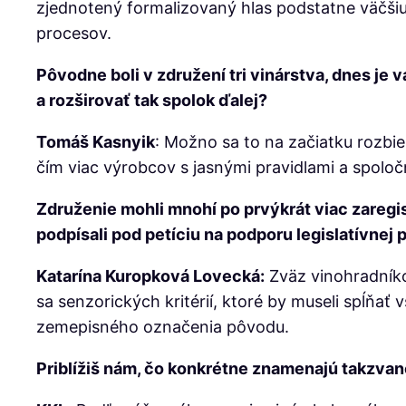
zjednotený formalizovaný hlas podstatne väčšiu
procesov.
Pôvodne boli v združení tri vinárstva, dnes je 
a rozširovať tak spolok ďalej?
Tomáš Kasnyik
: Možno sa to na začiatku rozbie
čím viac výrobcov s jasnými pravidlami a spolo
Združenie mohli mnohí po prvýkrát viac zaregi
podpísali pod petíciu na podporu legislatívne
Katarína Kuropková Lovecká:
Zväz vinohradníko
sa senzorických kritérií, ktoré by museli spĺňať
zemepisného označenia pôvodu.
Priblížiš nám, čo konkrétne znamenajú takzvané