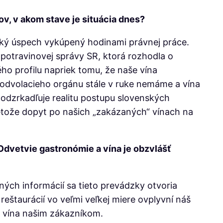
ov, v akom stave je situácia dnes?
ľký úspech vykúpený hodinami právnej práce.
a potravinovej správy SR, ktorá rozhodla o
o profilu napriek tomu, že naše vína
 odvolacieho orgánu stále v ruke nemáme a vína
 odzrkadľuje realitu postupu slovenských
etože dopyt po našich „zakázaných“ vínach na
Odvetvie gastronómie a vína je obzvlášť
ných informácií sa tieto prevádzky otvoria
štaurácií vo veľmi veľkej miere ovplyvní náš
iť vína našim zákazníkom.