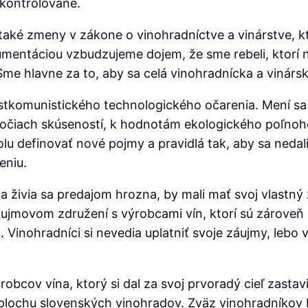
kontrolované.
aké zmeny v zákone o vinohradníctve a vinárstve, kt
mentáciou vzbudzujeme dojem, že sme rebeli, ktorí n
me hlavne za to, aby sa celá vinohradnícka a vinárs
ostkomunistického technologického očarenia. Mení 
áročiach skúseností, k hodnotám ekologického poľn
u definovať nové pojmy a pravidlá tak, aby sa neda
eniu.
o a živia sa predajom hrozna, by mali mať svoj vlastn
áujmovom združení s výrobcami vín, ktorí sú zároveň 
ec. Vinohradníci si nevedia uplatniť svoje záujmy, le
robcov vína, ktorý si dal za svoj prvoradý cieľ zasta
ochu slovenských vinohradov. Zväz vinohradníkov by