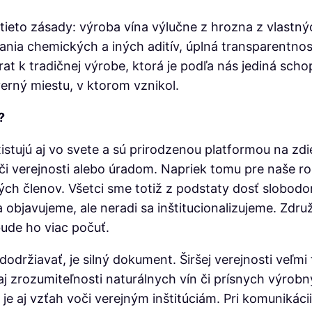
 tieto zásady: výroba vína výlučne z hrozna z vlas
ia chemických a iných aditív, úplná transparentnos
t k tradičnej výrobe, ktorá je podľa nás jediná s
erný miestu, v ktorom vznikol.
?
istujú aj vo svete a sú prirodzenou platformou na zdi
i verejnosti alebo úradom. Napriek tomu pre naše ro
kých členov. Všetci sme totiž z podstaty dosť slobodo
 a objavujeme, ale neradi sa inštitucionalizujeme. Z
bude ho viac počuť.
 dodržiavať, je silný dokument. Širšej verejnosti veľ
j zrozumiteľnosti naturálnych vín či prísnych výrobn
aj vzťah voči verejným inštitúciám. Pri komunikácii 