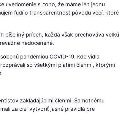
júce uvedomenie si toho, že máme len jednu
áujem ľudí o transparentnosť pôvodu vecí, ktoré
ch píše iný príbeh, každá však prechováva veľkú
e prevažne nedocenené.
pôsobenú pandémiou COVID-19, kde vidia
rozprávali so všetkými piatimi členmi, ktorými
s.
entistov zakladajúcimi členmi. Samotnému
ali za cieľ vytvoriť jasné pravidlá pre