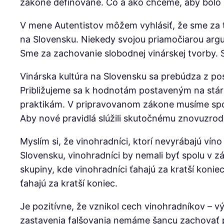
zákone definované. Čo a ako chceme, aby bolo 
V mene Autentistov môžem vyhlásiť, že sme za t
na Slovensku. Niekedy svojou priamočiarou argu
Sme za zachovanie slobodnej vinárskej tvorby. S
Vinárska kultúra na Slovensku sa prebúdza z p
Približujeme sa k hodnotám postaveným na st
praktikám. V pripravovanom zákone musíme spol
Aby nové pravidlá slúžili skutočnému znovuzrod
Myslím si, že vinohradníci, ktorí nevyrábajú vín
Slovensku, vinohradníci by nemali byť spolu v z
skupiny, kde vinohradníci ťahajú za kratší koni
ťahajú za kratší koniec.
Je pozitívne, že vznikol cech vinohradníkov – vý
zastavenia falšovania nemáme šancu zachovať pl