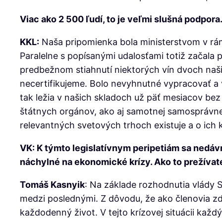
Viac ako 2 500 ľudí, to je veľmi slušná podpor
KKL:
Naša pripomienka bola ministerstvom v rám
Paralelne s popísanými udalosťami totiž začala p
predbežnom stiahnutí niektorých vín dvoch naši
necertifikujeme. Bolo nevyhnutné vypracovať a 
tak ležia v našich skladoch už päť mesiacov bez
štátnych orgánov, ako aj samotnej samosprávne
relevantných svetových trhoch existuje a o ich k
VK: K týmto legislatívnym peripetiám sa nedáv
náchylné na ekonomické krízy. Ako to prežívat
Tomáš Kasnyik
: Na základe rozhodnutia vlády S
medzi poslednými. Z dôvodu, že ako členovia zd
každodenný život. V tejto krízovej situácii každ