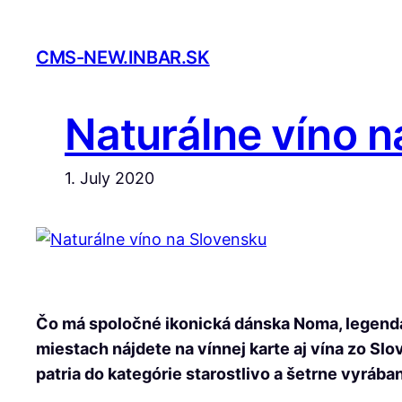
Skip
to
CMS-NEW.INBAR.SK
content
Naturálne víno n
1. July 2020
Čo má spoločné ikonická dánska Noma, legendár
miestach nájdete na vínnej karte aj vína zo Slo
patria do kategórie starostlivo a šetrne vyráb