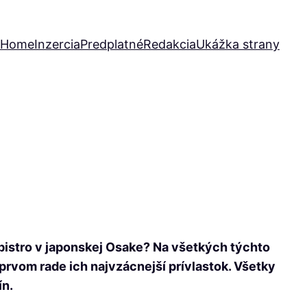
Home
Inzercia
Predplatné
Redakcia
Ukážka strany
bistro v japonskej Osake? Na všetkých týchto
 prvom rade ich najvzácnejší prívlastok. Všetky
ín.