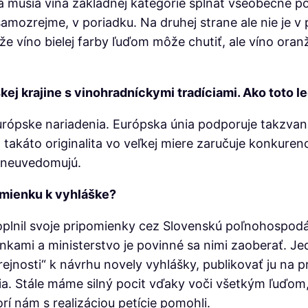
musia vína základnej kategórie spĺňať všeobecné p
 samozrejme, v poriadku. Na druhej strane ale nie je v
 že víno bielej farby ľuďom môže chutiť, ale víno oran
j krajine s vinohradníckymi tradíciami. Ako toto leg
ópske nariadenia. Európska únia podporuje takzvanú
a takáto originalita vo veľkej miere zaručuje konkure
ás neuvedomujú.
omienku k vyhláške?
plnil svoje pripomienky cez Slovenskú poľnohospodá
ami a ministerstvo je povinné sa nimi zaoberať. Jedi
jnosti“ k návrhu novely vyhlášky, publikovať ju na pr
. Stále máme silný pocit vďaky voči všetkým ľuďom, kt
rí nám s realizáciou petície pomohli.