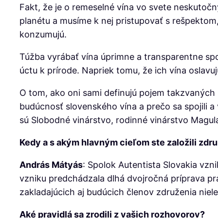
Fakt, že je o remeselné vína vo svete neskutočn
planétu a musíme k nej pristupovať s rešpektom,
konzumujú.
Túžba vyrábať vína úprimne a transparentne spoj
úctu k prírode. Napriek tomu, že ich vína oslav
O tom, ako oni sami definujú pojem takzvaných
budúcnosť slovenského vína a prečo sa spojili a
sú Slobodné vinárstvo, rodinné vinárstvo Magula
Kedy a s akým hlavným cieľom ste založili zd
András Mátyás
: Spolok Autentista Slovakia vz
vzniku predchádzala dlhá dvojročná príprava prav
zakladajúcich aj budúcich členov združenia nielen
Aké pravidlá sa zrodili z vašich rozhovorov?