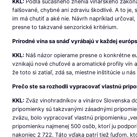
KKL:
Podľa súčasného znenia vinárskeho zákona 
falšované, chybné ani zdraviu škodlivé. A to je,
im má chutiť a aké nie. Návrh napríklad určoval,
presne to takzvané senzorické kritérium.
Prírodné vína sa snáď vyrábajú v každej európske
KKL:
Náš názor opierame presne o konkrétne eur
vznikajú nové chuťové a aromatické profily vín 
že toto si zatiaľ, zdá sa, miestne inštitúcie u n
Prečo ste sa rozhodli vypracovať vlastnú prip
KKL:
Zväz vinohradníkov a vinárov Slovenska do
pripomienky sú takzvanými zásadnými pripomienk
zväzu, bolo vypracovať vlastnú pripomienku „vere
pripomienku najmenej 500 osôb, ktorí ju podporia
nakoniec 2 722. Táto vďaka patrí tiež ľuďom, kto