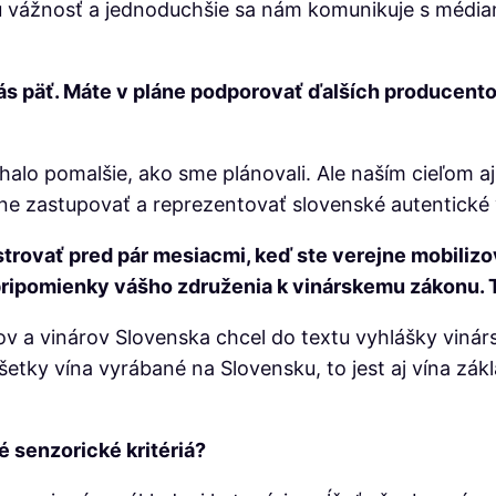
 vážnosť a jednoduchšie sa nám komunikuje s médiami
vás päť. Máte v pláne podporovať ďalších producentov
halo pomalšie, ako sme plánovali. Ale naším cieľom a
čne zastupovať a reprezentovať slovenské autentické 
strovať pred pár mesiacmi, keď ste verejne mobiliz
j pripomienky vášho združenia k vinárskemu zákonu
v a vinárov Slovenska chcel do textu vyhlášky vinár
 všetky vína vyrábané na Slovensku, to jest aj vína z
 senzorické kritériá?