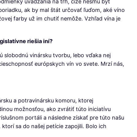
odmienky uvádzania na trh, čiže nesmú byť
 poriadku, ak by mal štát určovať ľuďom, aké víno
žovej farby už im chutiť nemôže. Vzhľad vína je
islatívne riešia iní?
 slobodnú vinársku tvorbu, lebo vďaka nej
ncieschopnosť európskych vín vo svete. Mrzí nás,
rsku a potravinársku komoru, ktorej
nou možnosťou, ako zvrátiť túto iniciatívu
íslušnom portáli a následne získať pre túto našu
orí sa do našej petície zapojili. Bolo ich