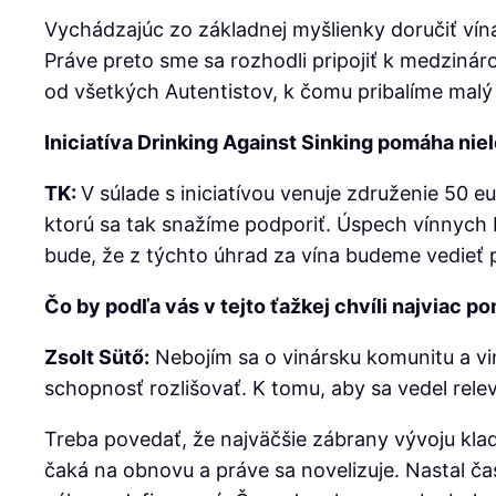
Vychádzajúc zo základnej myšlienky doručiť vína
Práve preto sme sa rozhodli pripojiť k medzináro
od všetkých Autentistov, k čomu pribalíme malý 
Iniciatíva Drinking Against Sinking pomáha nie
TK:
V súlade s iniciatívou venuje združenie 50 e
ktorú sa tak snažíme podporiť. Úspech vínnych b
bude, že z týchto úhrad za vína budeme vedieť p
Čo by podľa vás v tejto ťažkej chvíli najviac 
Zsolt Sütő:
Nebojím sa o vinársku komunitu a vin
schopnosť rozlišovať. K tomu, aby sa vedel rel
Treba povedať, že najväčšie zábrany vývoju kla
čaká na obnovu a práve sa novelizuje. Nastal ča