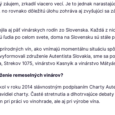
ý záujem, zrkadlí viacero vecí. Je to jednak narasta
 no rovnako dôležitú úlohu zohráva aj zvyšujúci sa z
ila aj päť vinárskych rodín zo Slovenska. Každá z ni
ujú ľudia po celom svete, doma na Slovensku sú stál
 prírodných vín, ako vnímajú momentálnu situáciu s
 vyformovali združenie Autentista Slovakia, sme sa po
, Strekov 1075, vinárstvo Kasnyik a vinárstvo Mátyá
ruženie remeselných vinárov?
nikol v roku 2014 slávnostným podpísaním Charty Aut
idiel charty. Časté stretnutia a dlhotrvajúce debaty m
 pri práci vo vinohrade, ale aj pri výrobe vína.