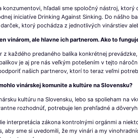
 konzumentovi, hľadali sme spoločný nástroj, ktorý 
dnej iniciatíve Drinking Against Sinking. Do nášho b
darček, ktorý pochádza z jednotlivých vinárstiev ale
len vinárom, ale hlavne ich partnerom. Ako to fungu
ur z každého predaného balíka konkrétnej prevádzke, di
alíkov je aj pre nás veľkým potešením v tejto náročne
odporiť našich partnerov, ktorí to teraz veľmi potreb
pomohlo vinárskej komunite a kultúre na Slovensku?
ársku kultúru na Slovensku, lebo sa spolieham na vk
evantne rozhodnúť, potrebuje len prehľadné a dôvery
die interpretácia zákona kontrolnými orgánmi a niekt
s, aby sme si uvedomili, že my vinári a my vinohradní