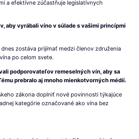
 a efektívne zúčastňuje legislatívnych
, aby vyrábali víno v súlade s vašimi princípmi
j dnes zostáva prijímať medzi členov združenia
vína po celom svete.
ovali podporovateľov remeselných vín, aby sa
. Tému prebralo aj mnoho mienkotvorných médií.
skeho zákona doplniť nové povinnosti týkajúce
ákladnej kategórie označované ako vína bez