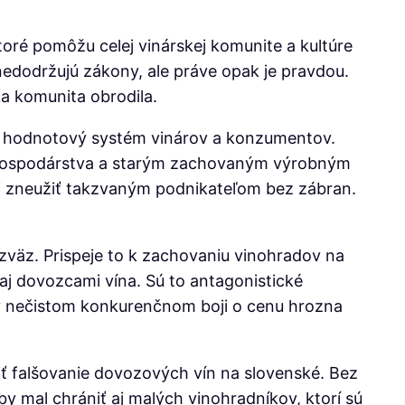
oré pomôžu celej vinárskej komunite a kultúre
edodržujú zákony, ale práve opak je pravdou.
ka komunita obrodila.
sa hodnotový systém vinárov a konzumentov.
ohospodárstva a starým zachovaným výrobným
li zneužiť takzvaným podnikateľom bez zábran.
ý zväz. Prispeje to k zachovaniu vinohradov na
aj dovozcami vína. Sú to antagonistické
bo v nečistom konkurenčnom boji o cenu hrozna
viť falšovanie dovozových vín na slovenské. Bez
 mal chrániť aj malých vinohradníkov, ktorí sú