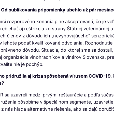
a. Od publikovania pripomienky ubehlo už pár mesiac
ci rozporového konania plne akceptovaná, čo je ve
rebiehať aj reštrikcia zo strany Štátnej veterinárnej 
ch členov z dôvodu ich „nevyhovujúceho“ senzorickéh
v lehote podať kvalifikované odvolania. Rozhodnutie
 právneho dôvodu. Situácia, do ktorej sme sa dostali,
j organizácie vinohradníkov a vinárov Slovenska, pr
valite nie je pochýb.
no pridružila aj kríza spôsobená vírusom COVID-19. 
e?
R sa uzavreli medzi prvými reštaurácie a podľa súčas
ruženia pôsobíme v špeciálnom segmente, uzavretie re
ý z nás hľadá alternatívne riešenia, ako sa dajú doruč