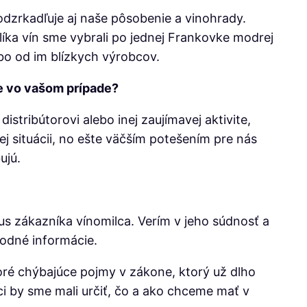
odzrkadľuje aj naše pôsobenie a vinohrady.
alíka vín sme vybrali po jednej Frankovke modrej
bo od im blízkych výrobcov.
je vo vašom prípade?
stribútorovi alebo inej zaujímavej aktivite,
j situácii, no ešte väčším potešením pre nás
ujú.
us zákazníka vínomilca. Verím v jeho súdnosť a
hodné informácie.
oré chýbajúce pojmy v zákone, ktorý už dlho
ci by sme mali určiť, čo a ako chceme mať v