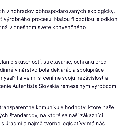
tných vinohradov obhospodarovaných ekologicky,
ť výrobného procesu. Našou filozofiou je odklon
chopná v dnešnom svete konvenčného
eľanie skúseností, stretávanie, ochranu pred
dinné vinárstvo bola deklarácia spolupráce
myseľní a veľmi si ceníme svoju nezávislosť a
druženie Autentista Slovakia remeselným výrobcom
mi transparentne komunikuje hodnoty, ktoré naše
ých štandardov, na ktoré sa naši zákazníci
s úradmi a najmä tvorbe legislatívy má náš