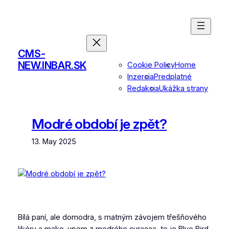
Skip
to
content
CMS-
NEW.INBAR.SK
Cookie Policy
Home
Inzercia
Predplatné
Redakcia
Ukážka strany
Modré období je zpět?
13. May 2025
Bílá paní, ale domodra
,
s matným závojem třešňového