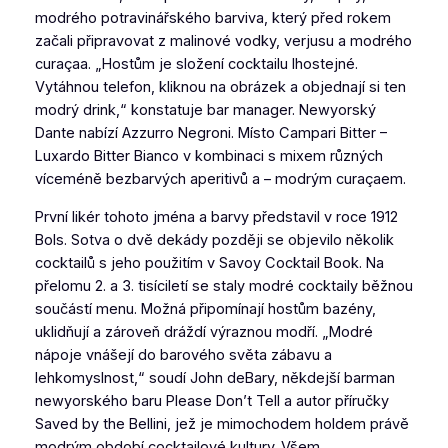
modrého potravinářského barviva, který před rokem
začali připravovat z malinové vodky, verjusu a modrého
curaçaa. „Hostům je složení cocktailu lhostejné.
Vytáhnou telefon, kliknou na obrázek a objednají si ten
modrý drink,“
konstatuje bar manager. Newyorský
Dante
nabízí Azzurro Negroni
.
Místo Campari Bitter –
Luxardo Bitter Bianco v kombinaci s mixem různých
víceméně bezbarvých aperitivů a – modrým curaçaem.
První likér tohoto jména a barvy představil v roce 1912
Bols. Sotva o dvě dekády později se objevilo několik
cocktailů s jeho použitím v
Savoy Cocktail Book.
Na
přelomu 2. a 3. tisíciletí se staly modré cocktaily běžnou
součástí menu. Možná připomínají hostům bazény,
uklidňují a zároveň dráždí výraznou modří. „Modré
nápoje vnášejí do barového světa zábavu a
lehkomyslnost,“ soudí John deBary, někdejší barman
newyorského baru Please Don’t Tell
a autor příručky
Saved by the Bellini,
jež je mimochodem holdem právě
modrým období cocktailové kultury. Všem…