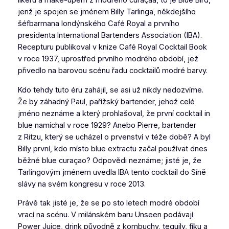
likéru a make-upem z modrého curaçaa, to je Blue Bird,
jenž je spojen se jménem Billy Tarlinga, někdejšího
šéfbarmana londýnského Café Royal
a prvního
presidenta International Bartenders Association (IBA).
Recepturu publikoval v knize
Café Royal Cocktail Book
v roce 1937, uprostřed prvního modrého období,
jež
přivedlo na barovou scénu řadu cocktailů modré barvy.
Kdo tehdy tuto éru zahájil, se asi už nikdy nedozvíme.
Že by záhadný Paul, pařížský bartender, jehož celé
jméno neznáme a který prohlašoval, že první cocktail
in
blue
namíchal v roce 1929? Anebo Pierre, bartender
z Ritzu, který se ucházel o prvenství v téže době? A byl
Billy první, kdo místo
blue extractu
začal používat dnes
běžné
blue curaçao
? Odpovědi neznáme; jisté je, že
Tarlingovým jménem uvedla IBA tento cocktail do Síně
slávy na svém kongresu v roce 2013.
Právě tak jisté je, že se po sto letech modré období
vrací na scénu. V milánském baru Unseen podávají
Power Juice
,
drink původně z kombuchy, tequily, fíku a