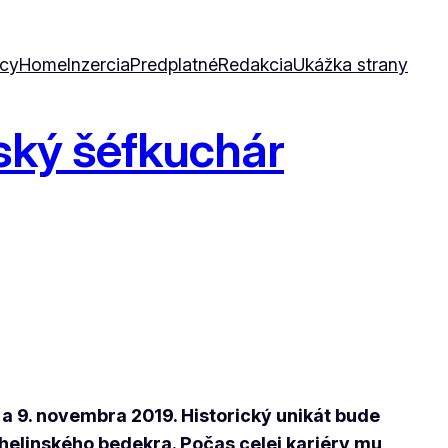
icy
Home
Inzercia
Predplatné
Redakcia
Ukážka strany
nský šéfkuchár
 a 9. novembra 2019. Historický unikát bude
helinského bedekra. Počas celej kariéry mu