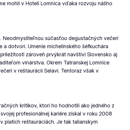
 sme mohli v Hoteli Lomnica vďaka rozvoju nášho
 Neodmysliteľnou súčasťou degustačných večerí
ne a dotvorí. Umenie michelinského šéfkuchára
príležitosti zároveň prvýkrát navštívi Slovensko aj
aditeľom vinárstva. Okrem Tatranskej Lomnice
čeri v reštaurácii Selaví. Tentoraz však v
̌ných kritikov, ktorí ho hodnotili ako jedného z
svojej profesionálnej kariére získal v roku 2008
 v piatich reštauráciách. Je tak talianskym