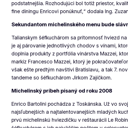
podstatnejšia. Rozhodujúci bol totiž priestor, kva
fine diningu Enricovi ponúknuť,“ dodala Ing. Zu
Sekundantom michelinského menu bude slávn
Talianskym šéfkuchárom sa prítomnosť hviezd na d
je aj párovanie jednotlivých chodov s vínami, kt
doplnia produkty z portfólia vinárstva Mazzei, ktoré
markíz Francesco Mazzei, ktorý je pokračovateľ
však ešte predtým navštívi Bratislavu, a tak 7. no
tandeme so šéfkuchárom Jirkom Zajíčkom.
Michelinský príbeh písaný od roku 2008
Enrico Bartolini pochádza z Toskánska. Už vo svo
najsľubnejších a najtalentovanejších mladých kuc
prvú michelinskú hviezdičku v reštaurácii Le Robin
šéfkuchárom s ich najväčším počtom v celosve