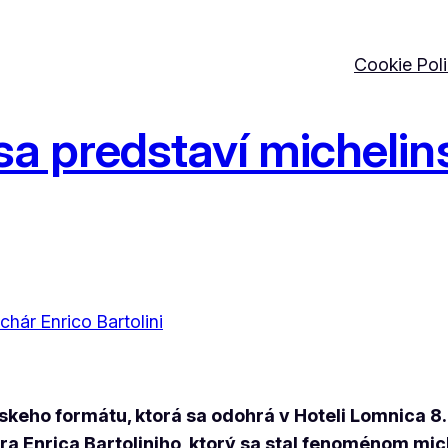
Cookie Pol
sa predstaví micheli
keho formátu, ktorá sa odohrá v Hoteli Lomnica 8.
ra Enrica Bartoliniho, ktorý sa stal fenoménom mic