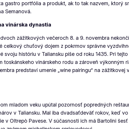
lita gastro portfólia a produkt, ak to tak nazvem, ktorý
zana Semanová.
a vinárska dynastia
voch zážitkových večeroch 8. a 9. novembra nekončí.
oré celkový chuťový dojem z pokrmov správne vyzdvih
 svoju históriu v Taliansku píše od roku 1435. Pri tejto 
om toskánskeho vinárskeho rodu a zároveň výkonným ri
vembra predstaví umenie „wine pairingu“ na zážitkovej ve
jom mladom veku upútal pozornosť popredných reštaurac
hárov v Taliansku. Mal iba dvadsaťdeväť rokov, keď vo 
ie v Oltrepò Pavese. V súčasnosti ich má Bartolini šesť
tovo známom michelinskom sprievodcovi.