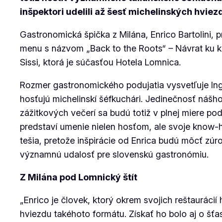
inšpektori udelili až šesť michelinských hviez
Gastronomická špička z Milána, Enrico Bartolini
menu s názvom „Back to the Roots“ – Návrat ku ko
Sissi, ktorá je súčasťou Hotela Lomnica.
Rozmer gastronomického podujatia vysvetľuje Ing.
hosťujú michelinskí šéfkuchári. Jedinečnosť ná
zážitkových večerí sa budú totiž v plnej miere po
predstaví umenie nielen hosťom, ale svoje know
tešia, pretože inšpirácie od Enrica budú môcť zúroc
významnú udalosť pre slovenskú gastronómiu.
Z Milána pod Lomnický štít
„Enrico je človek, ktorý okrem svojich reštaurácií
hviezdu takéhoto formátu. Získať ho bolo aj o šťa