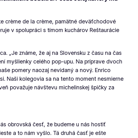
árske crème de la crème, pamätné deväťchodové
éruje v spolupráci s tímom kuchárov Reštaurácie
a. „Je známe, že aj na Slovensku z času na čas
avení myšlienky celého pop-upu. Na príprave dvoch
na naše pomery naozaj nevídaný a nový. Enrico
si. Naši kolegovia sa na tento moment nesmierne
roveň považuje návštevu michelinskej špičky za
ás obrovská česť, že budeme u nás hostiť
ste a to nám vyšlo. Tá druhá časť je ešte