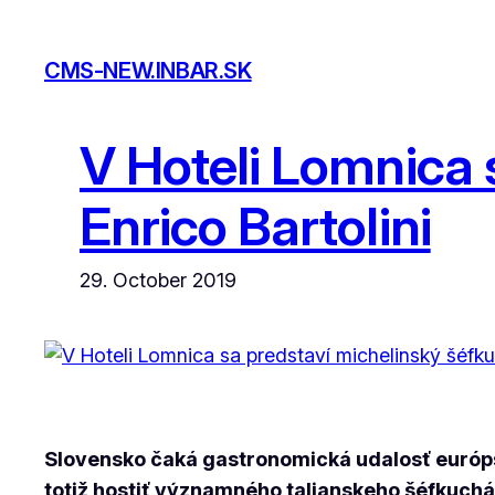
Skip
to
CMS-NEW.INBAR.SK
content
V Hoteli Lomnica 
Enrico Bartolini
29. October 2019
Slovensko čaká gastronomická udalosť európs
totiž hostiť významného talianskeho šéfkuchá