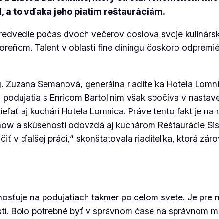
d, a to vďaka jeho piatim reštauráciám.
, predvedie počas dvoch večerov doslova svoje kulin
reňom. Talent v oblasti fine diningu čoskoro odpremi
 Zuzana Semanová, generálna riaditeľka Hotela Lomnic
šho podujatia s Enricom Bartolinim však spočíva v nast
dieľať aj kuchári Hotela Lomnica. Práve tento fakt je 
-how a skúsenosti odovzdá aj kuchárom Reštaurácie Sis
̌iť v ďalšej práci,“ skonštatovala riaditeľka, ktorá zá
 hosťuje na podujatiach takmer po celom svete. Je pre n
stí. Bolo potrebné byť v správnom čase na správnom mie