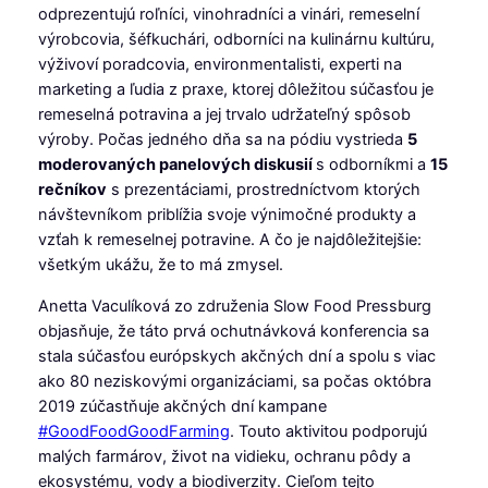
odprezentujú roľníci, vinohradníci a vinári, remeselní
výrobcovia, šéfkuchári, odborníci na kulinárnu kultúru,
výživoví poradcovia, environmentalisti, experti na
marketing a ľudia z praxe, ktorej dôležitou súčasťou je
remeselná potravina a jej trvalo udržateľný spôsob
výroby. Počas jedného dňa sa na pódiu vystrieda
5
moderovaných panelových diskusií
s odborníkmi a
15
rečníkov
s prezentáciami, prostredníctvom ktorých
návštevníkom priblížia svoje výnimočné produkty a
vzťah k remeselnej potravine. A čo je najdôležitejšie:
všetkým ukážu, že to má zmysel.
Anetta Vaculíková zo združenia Slow Food Pressburg
objasňuje, že táto prvá ochutnávková konferencia sa
stala súčasťou európskych akčných dní a spolu s viac
ako 80 neziskovými organizáciami, sa počas októbra
2019 zúčastňuje akčných dní kampane
#
GoodFoodGoodFarming
. Touto aktivitou podporujú
malých farmárov, život na vidieku, ochranu pôdy a
ekosystému, vody a biodiverzity. Cieľom tejto