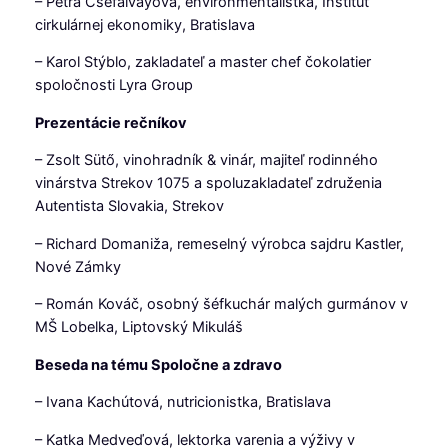
– Petra Cséfalvayová, environmentalistka, Inštitút
cirkulárnej ekonomiky, Bratislava
– Karol Stýblo, zakladateľ a master chef čokolatier
spoločnosti Lyra Group
Prezentácie rečníkov
– Zsolt Sütő, vinohradník & vinár, majiteľ rodinného
vinárstva Strekov 1075 a spoluzakladateľ združenia
Autentista Slovakia, Strekov
– Richard Domaniža, remeselný výrobca sajdru Kastler,
Nové Zámky
– Román Kováč, osobný šéfkuchár malých gurmánov v
MŠ Lobelka, Liptovský Mikuláš
Beseda na tému Spoločne a zdravo
– Ivana Kachútová, nutricionistka, Bratislava
– Katka Medveďová, lektorka varenia a výživy v