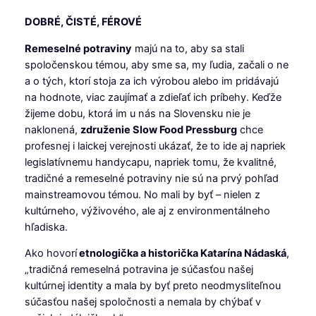
DOBRÉ, ČISTÉ, FÉROVÉ
Remeselné potraviny
majú na to, aby sa stali
spoločenskou témou, aby sme sa, my ľudia, začali o ne
a o tých, ktorí stoja za ich výrobou alebo im pridávajú
na hodnote, viac zaujímať a zdieľať ich príbehy. Keďže
žijeme dobu, ktorá im u nás na Slovensku nie je
naklonená,
združenie Slow Food Pressburg
chce
profesnej i laickej verejnosti ukázať, že to ide aj napriek
legislatívnemu handycapu, napriek tomu, že kvalitné,
tradičné a remeselné potraviny nie sú na prvý pohľad
mainstreamovou témou. No mali by byť – nielen z
kultúrneho, výživového, ale aj z environmentálneho
hľadiska.
Ako hovorí
etnologička a historička Katarína Nádaská
,
„tradičná remeselná potravina je súčasťou našej
kultúrnej identity a mala by byť preto neodmysliteľnou
súčasťou našej spoločnosti a nemala by chýbať v