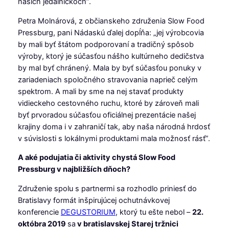
našich jedálničkoch”.
Petra Molnárová, z občianskeho združenia Slow Food
Pressburg, pani Nádaskú ďalej dopĺňa: „jej výrobcovia
by mali byť štátom podporovaní a tradičný spôsob
výroby, ktorý je súčasťou nášho kultúrneho dedičstva
by mal byť chránený. Mala by byť súčasťou ponuky v
zariadeniach spoločného stravovania naprieč celým
spektrom. A mali by sme na nej stavať produkty
vidieckeho cestovného ruchu, ktoré by zároveň mali
byť prvoradou súčasťou oficiálnej prezentácie našej
krajiny doma i v zahraničí tak, aby naša národná hrdosť
v súvislosti s lokálnymi produktami mala možnosť rásť”.
A aké podujatia či aktivity chystá Slow Food
Pressburg v najbližších dňoch?
Združenie spolu s partnermi sa rozhodlo priniesť do
Bratislavy formát inšpirujúcej ochutnávkovej
konferencie
DEGUSTORIUM
, ktorý tu ešte nebol –
22.
októbra 2019
sa
v bratislavskej Starej tržnici