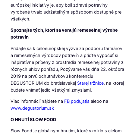
európskej iniciatívy je, aby boli zdravé potraviny
vyrobené trvalo udržateľným spôsobom dostupné pre
všetkých.
Spoznajte tých, ktorí sa venujú remeselnej výrobe
potravín
Pridajte sa k celoeurópskej výzve za podporu farmárov
a remeselných výrobcov potravín a príďte vypočuť si
inšpiratívne príbehy z prostredia remeselnej potraviny z
rôznych uhlov pohľadu, Pozývame vás dňa 22. októbra
2019 na prvú ochutnávkovú konferenciu
DEGUSTORIUM do bratislavskej
Starej tržnice
, na ktorej
budete vnímať jedlo všetkými zmyslami.
Viac informácií nájdete na
FB podujatia
alebo na
www.degustorium.sk
O HNUTÍ SLOW FOOD
Slow Food je globálnym hnutím, ktoré vzniklo s cieľom