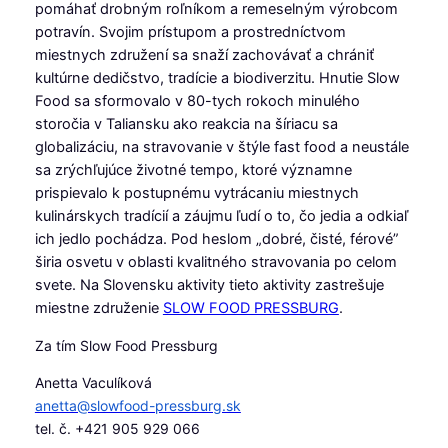
pomáhať drobným roľníkom a remeselným výrobcom
potravín. Svojim prístupom a prostredníctvom
miestnych združení sa snaží zachovávať a chrániť
kultúrne dedičstvo, tradície a biodiverzitu. Hnutie Slow
Food sa sformovalo v 80-tych rokoch minulého
storočia v Taliansku ako reakcia na šíriacu sa
globalizáciu, na stravovanie v štýle fast food a neustále
sa zrýchľujúce životné tempo, ktoré významne
prispievalo k postupnému vytrácaniu miestnych
kulinárskych tradícií a záujmu ľudí o to, čo jedia a odkiaľ
ich jedlo pochádza. Pod heslom „dobré, čisté, férové”
širia osvetu v oblasti kvalitného stravovania po celom
svete. Na Slovensku aktivity tieto aktivity zastrešuje
miestne združenie
SLOW FOOD PRESSBURG
.
Za tím Slow Food Pressburg
Anetta Vaculíková
anetta@slowfood-pressburg.sk
tel. č. +421 905 929 066