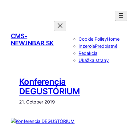
Skip
to
content
CMS-
Cookie Policy
Home
NEW.INBAR.SK
Inzercia
Predplatné
Redakcia
Ukážka strany
Konferencia
DEGUSTÓRIUM
21. October 2019