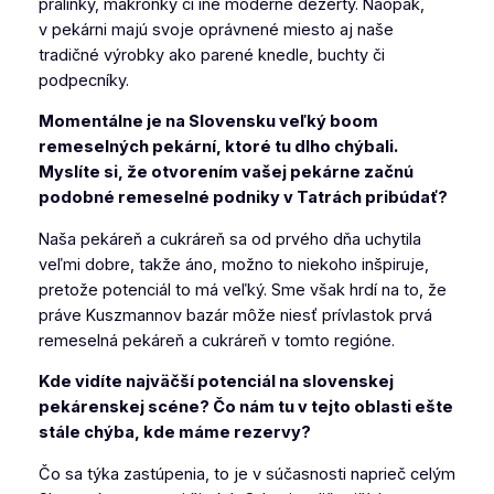
pralinky, makrónky či iné moderné dezerty. Naopak,
v pekárni majú svoje oprávnené miesto aj naše
tradičné výrobky ako parené knedle, buchty či
podpecníky.
Momentálne je na Slovensku veľký boom
remeselných pekární, ktoré tu dlho chýbali.
Myslíte si, že otvorením vašej pekárne začnú
podobné remeselné podniky v Tatrách pribúdať?
Naša pekáreň a cukráreň sa od prvého dňa uchytila
veľmi dobre, takže áno, možno to niekoho inšpiruje,
pretože potenciál to má veľký. Sme však hrdí na to, že
práve Kuszmannov bazár môže niesť prívlastok prvá
remeselná pekáreň a cukráreň v tomto regióne.
Kde vidíte najväčší potenciál na slovenskej
pekárenskej scéne? Čo nám tu v tejto oblasti ešte
stále chýba, kde máme rezervy?
Čo sa týka zastúpenia, to je v súčasnosti naprieč celým