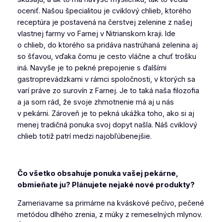
oceniť. Našou špecialitou je cviklový chlieb, ktorého
receptúra je postavená na čerstvej zelenine z našej
vlastnej farmy vo Farnej v Nitrianskom kraji. Ide
o chlieb, do ktorého sa pridáva nastrúhaná zelenina aj
so šťavou, vďaka čomu je cesto vláčne a chuť trošku
iná. Navyše je to pekné prepojenie s ďalšími
gastroprevádzkami v rámci spoločnosti, v ktorých sa
varí práve zo surovín z Farnej. Je to taká naša filozofia
a ja som rád, že svoje zhmotnenie má aj u nás
v pekárni. Zároveň je to pekná ukážka toho, ako si aj
menej tradičná ponuka svoj dopyt našla. Náš cviklový
chlieb totiž patrí medzi najobľúbenejšie.
Čo všetko obsahuje ponuka vašej pekárne,
obmieňate ju? Plánujete nejaké nové produkty?
Zameriavame sa primárne na kváskové pečivo, pečené
metódou dlhého zrenia, z múky z remeselných mlynov.