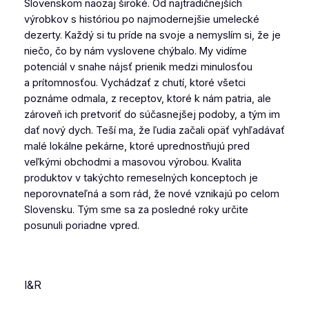
Slovenskom naozaj široké. Od najtradičnejších
výrobkov s históriou po najmodernejšie umelecké
dezerty. Každý si tu príde na svoje a nemyslím si, že je
niečo, čo by nám vyslovene chýbalo. My vidíme
potenciál v snahe nájsť prienik medzi minulosťou
a prítomnosťou. Vychádzať z chutí, ktoré všetci
poznáme odmala, z receptov, ktoré k nám patria, ale
zároveň ich pretvoriť do súčasnejšej podoby, a tým im
dať nový dych. Teší ma, že ľudia začali opäť vyhľadávať
malé lokálne pekárne, ktoré uprednostňujú pred
veľkými obchodmi a masovou výrobou. Kvalita
produktov v takýchto remeselných konceptoch je
neporovnateľná a som rád, že nové vznikajú po celom
Slovensku. Tým sme sa za posledné roky určite
posunuli poriadne vpred.
I&R