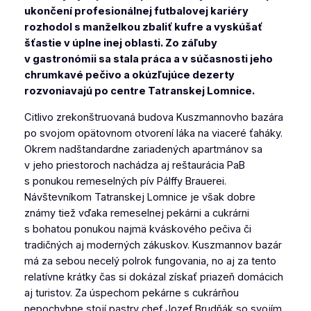
ukončení profesionálnej futbalovej kariéry
rozhodol s manželkou zbaliť kufre a vyskúšať
šťastie v úplne inej oblasti. Zo záľuby
v gastronómii sa stala práca a v súčasnosti jeho
chrumkavé pečivo a okúzľujúce dezerty
rozvoniavajú po centre Tatranskej Lomnice.
Citlivo zrekonštruovaná budova Kuszmannovho bazára
po svojom opätovnom otvorení láka na viaceré ťaháky.
Okrem nadštandardne zariadených apartmánov sa
v jeho priestoroch nachádza aj reštaurácia PaB
s ponukou remeselných pív Pálffy Brauerei.
Návštevníkom Tatranskej Lomnice je však dobre
známy tiež vďaka remeselnej pekárni a cukrárni
s bohatou ponukou najmä kváskového pečiva či
tradičných aj moderných zákuskov. Kuszmannov bazár
má za sebou necelý polrok fungovania, no aj za tento
relatívne krátky čas si dokázal získať priazeň domácich
aj turistov. Za úspechom pekárne s cukrárňou
nepochybne stojí pastry chef Jozef Brudňák so svojím