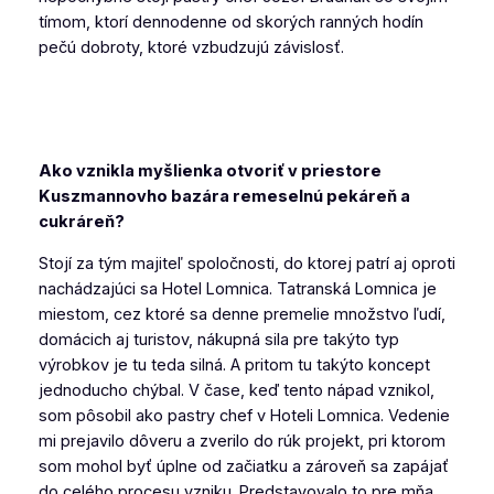
tímom, ktorí dennodenne od skorých ranných hodín
pečú dobroty, ktoré vzbudzujú závislosť.
Ako vznikla myšlienka otvoriť v priestore
Kuszmannovho bazára remeselnú pekáreň a
cukráreň?
Stojí za tým majiteľ spoločnosti, do ktorej patrí aj oproti
nachádzajúci sa Hotel Lomnica. Tatranská Lomnica je
miestom, cez ktoré sa denne premelie množstvo ľudí,
domácich aj turistov, nákupná sila pre takýto typ
výrobkov je tu teda silná. A pritom tu takýto koncept
jednoducho chýbal. V čase, keď tento nápad vznikol,
som pôsobil ako pastry chef v Hoteli Lomnica. Vedenie
mi prejavilo dôveru a zverilo do rúk projekt, pri ktorom
som mohol byť úplne od začiatku a zároveň sa zapájať
do celého procesu vzniku. Predstavovalo to pre mňa