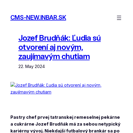
Skip
to
CMS-NEW.INBAR.SK
content
Jozef Brudňák: Ľudia sú
otvorení aj novým,
zaujímavým chutiam
22. May 2024
Pastry chef prvej tatranskej remeselnej pekárne
a cukrárne Jozef Brudňák má za sebou netypický
kariérny vývoj. Niekdajší futbalový brankár sa po