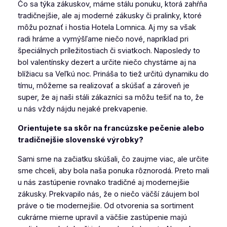
Čo sa týka zákuskov, máme stálu ponuku, ktorá zahŕňa
tradičnejšie, ale aj moderné zákusky či pralinky, ktoré
môžu poznať i hostia Hotela Lomnica. Aj my sa však
radi hráme a vymýšľame niečo nové, napríklad pri
špeciálnych príležitostiach či sviatkoch. Naposledy to
bol valentínsky dezert a určite niečo chystáme aj na
blížiacu sa Veľkú noc. Prináša to tiež určitú dynamiku do
tímu, môžeme sa realizovať a skúšať a zároveň je
super, že aj naši stáli zákazníci sa môžu tešiť na to, že
u nás vždy nájdu nejaké prekvapenie.
Orientujete sa skôr na francúzske pečenie alebo
tradičnejšie slovenské výrobky?
Sami sme na začiatku skúšali, čo zaujme viac, ale určite
sme chceli, aby bola naša ponuka rôznorodá. Preto mali
u nás zastúpenie rovnako tradičné aj modernejšie
zákusky. Prekvapilo nás, že o niečo väčší záujem bol
práve o tie modernejšie. Od otvorenia sa sortiment
cukrárne mierne upravil a väčšie zastúpenie majú