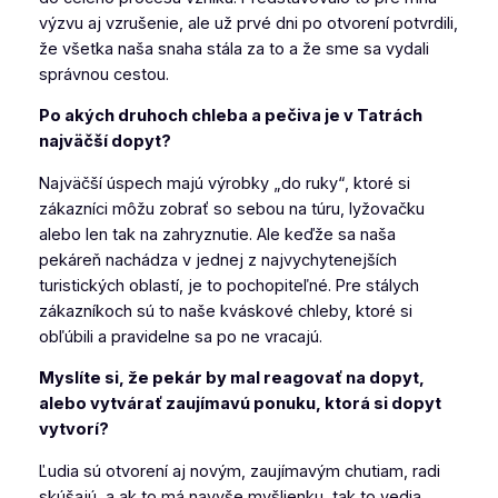
výzvu aj vzrušenie, ale už prvé dni po otvorení potvrdili,
že všetka naša snaha stála za to a že sme sa vydali
správnou cestou.
Po akých druhoch chleba a pečiva je v Tatrách
najväčší dopyt?
Najväčší úspech majú výrobky „do ruky“, ktoré si
zákazníci môžu zobrať so sebou na túru, lyžovačku
alebo len tak na zahryznutie. Ale keďže sa naša
pekáreň nachádza v jednej z najvychytenejších
turistických oblastí, je to pochopiteľné. Pre stálych
zákazníkoch sú to naše kváskové chleby, ktoré si
obľúbili a pravidelne sa po ne vracajú.
Myslíte si, že pekár by mal reagovať na dopyt,
alebo vytvárať zaujímavú ponuku, ktorá si dopyt
vytvorí?
Ľudia sú otvorení aj novým, zaujímavým chutiam, radi
skúšajú, a ak to má navyše myšlienku, tak to vedia