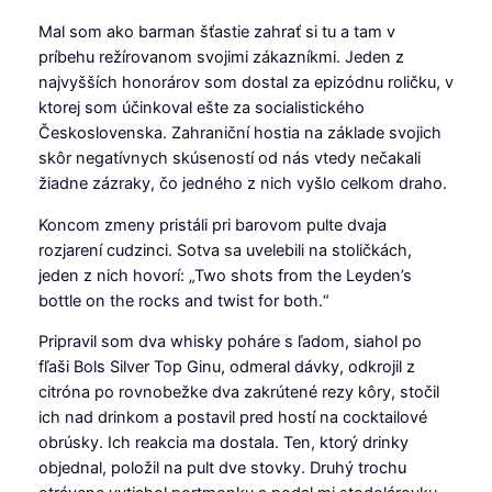
Mal som ako barman šťastie zahrať si tu a tam v
príbehu režírovanom svojimi zákazníkmi. Jeden z
najvyšších honorárov som dostal za epizódnu roličku, v
ktorej som účinkoval ešte za socialistického
Československa. Zahraniční hostia na základe svojich
skôr negatívnych skúseností od nás vtedy nečakali
žiadne zázraky, čo jedného z nich vyšlo celkom draho.
Koncom zmeny pristáli pri barovom pulte dvaja
rozjarení cudzinci. Sotva sa uvelebili na stoličkách,
jeden z nich hovorí: „Two shots from the Leyden’s
bottle on the rocks and twist for both.“
Pripravil som dva whisky poháre s ľadom, siahol po
fľaši Bols Silver Top Ginu, odmeral dávky, odkrojil z
citróna po rovnobežke dva zakrútené rezy kôry, stočil
ich nad drinkom a postavil pred hostí na cocktailové
obrúsky. Ich reakcia ma dostala. Ten, ktorý drinky
objednal, položil na pult dve stovky. Druhý trochu