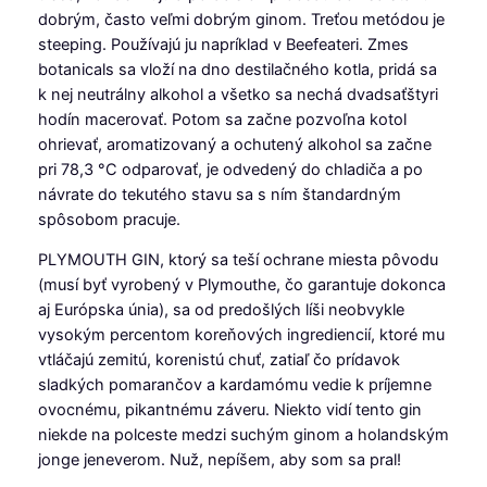
dobrým, často veľmi dobrým ginom. Treťou metódou je
steeping. Používajú ju napríklad v Beefeateri. Zmes
botanicals sa vloží na dno destilačného kotla, pridá sa
k nej neutrálny alkohol a všetko sa nechá dvadsaťštyri
hodín macerovať. Potom sa začne pozvoľna kotol
ohrievať, aromatizovaný a ochutený alkohol sa začne
pri 78,3 °C odparovať, je odvedený do chladiča a po
návrate do tekutého stavu sa s ním štandardným
spôsobom pracuje.
PLYMOUTH GIN, ktorý sa teší ochrane miesta pôvodu
(musí byť vyrobený v Plymouthe, čo garantuje dokonca
aj Európska únia), sa od predošlých líši neobvykle
vysokým percentom koreňových ingrediencií, ktoré mu
vtláčajú zemitú, korenistú chuť, zatiaľ čo prídavok
sladkých pomarančov a kardamómu vedie k príjemne
ovocnému, pikantnému záveru. Niekto vidí tento gin
niekde na polceste medzi suchým ginom a holandským
jonge jeneverom. Nuž, nepíšem, aby som sa pral!