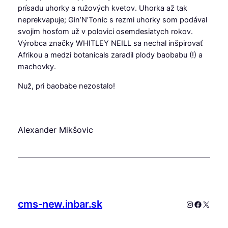
prísadu uhorky a ružových kvetov. Uhorka až tak
neprekvapuje; Gin’N’Tonic s rezmi uhorky som podával
svojim hosťom už v polovici osemdesiatych rokov.
Výrobca značky WHITLEY NEILL sa nechal inšpirovať
Afrikou a medzi botanicals zaradil plody baobabu (!) a
machovky.
Nuž, pri baobabe nezostalo!
Alexander Mikšovic
cms-new.inbar.sk
Instagram
Faceboo
X