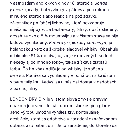
vlastnostiam anglických ginov 18. storočia.
Jonge
jenever
(mladý) bol vyvinutý v päťdesiatych rokoch
minulého storočia ako reakcia na požiadavku
zákazníkov po ľahšej liehovine, ktorá nevzdoruje
miešaniu nápojov. Je bezfarebný, ľahký, dosť osladený,
obsahuje okolo 5 % mountwijnu a v čistom stave sa pije
ľadovo vychladený.
Korenwijn
(niekedy
corenwyn
) je
holandskou verziou škótskej sladovej whisky. Obsahuje
minimálne 51 % moutwijnu, zreje v drevených sudoch
niekedy aj po mnoho rokov, takže získava zlatistú
farbu. Čo ho však odlišuje od whisky, je spôsob
servisu. Podáva sa vychladený v pohároch s kalíškom
v tvare tulipánu. Kedysi sa u nás dal dostať v nádobách
z pálenej hliny.
LONDON DRY GIN je v istom slova zmysle pravým
opakom jeneveru. Je nástupcom sladkastých ginov.
Jeho výrobu umožnil vynález tzv. kontinuálnej
destilácie, ktorá sa odohráva v zariadení označovanom
doteraz ako patent still. Je to zariadenie, do ktorého sa