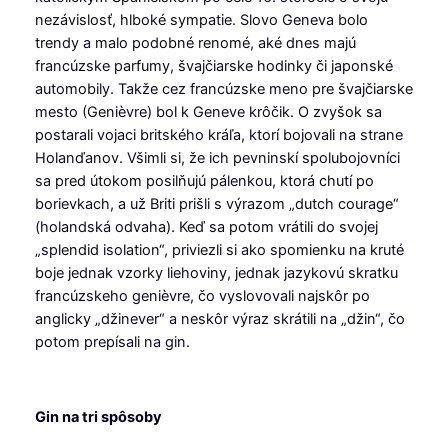
nezávislosť, hlboké sympatie. Slovo Geneva bolo
trendy a malo podobné renomé, aké dnes majú
francúzske parfumy, švajčiarske hodinky či japonské
automobily. Takže cez francúzske meno pre švajčiarske
mesto (Genièvre) bol k Geneve krôčik. O zvyšok sa
postarali vojaci britského kráľa, ktorí bojovali na strane
Holanďanov. Všimli si, že ich pevninskí spolubojovníci
sa pred útokom posilňujú pálenkou, ktorá chutí po
borievkach, a už Briti prišli s výrazom „dutch courage“
(holandská odvaha). Keď sa potom vrátili do svojej
„splendid isolation“, priviezli si ako spomienku na kruté
boje jednak vzorky liehoviny, jednak jazykovú skratku
francúzskeho genièvre, čo vyslovovali najskôr po
anglicky „džinever“ a neskôr výraz skrátili na „džin“, čo
potom prepísali na gin.
Gin na tri spôsoby