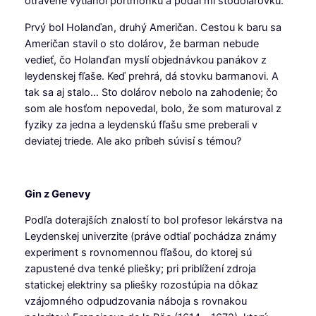
otrávene vytiahol portmonku a podal mi stodolárovku.
Prvý bol Holanďan, druhý Američan. Cestou k baru sa
Američan stavil o sto dolárov, že barman nebude
vedieť, čo Holanďan myslí objednávkou panákov z
leydenskej fľaše. Keď prehrá, dá stovku barmanovi. A
tak sa aj stalo… Sto dolárov nebolo na zahodenie; čo
som ale hosťom nepovedal, bolo, že som maturoval z
fyziky za jedna a leydenskú fľašu sme preberali v
deviatej triede. Ale ako príbeh súvisí s témou?
Gin z Genevy
Podľa doterajších znalostí to bol profesor lekárstva na
Leydenskej univerzite (práve odtiaľ pochádza známy
experiment s rovnomennou fľašou, do ktorej sú
zapustené dva tenké pliešky; pri priblížení zdroja
statickej elektriny sa pliešky rozostúpia na dôkaz
vzájomného odpudzovania náboja s rovnakou