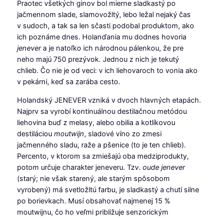
Praotec všetkých ginov bol mierne sladkastý po
jačmennom slade, slamovožltý, lebo ležal nejaký čas
v sudoch, a tak sa len sčasti podobal produktom, ako
ich poznáme dnes. Holanďania mu dodnes hovoria
jenever
a je natoľko ich národnou pálenkou, že pre
neho majú 750 prezývok. Jednou z nich je tekutý
chlieb. Čo nie je od veci: v ich liehovaroch to vonia ako
v pekárni, keď sa zarába cesto.
Holandský JENEVER vzniká v dvoch hlavných etapách.
Najprv sa vyrobí kontinuálnou destilačnou metódou
liehovina buď z melasy, alebo obilia a kotlíkovou
destiláciou
moutwijn
, sladové víno zo zmesi
jačmenného sladu, raže a pšenice (to je ten chlieb).
Percento, v ktorom sa zmiešajú oba medziprodukty,
potom určuje charakter jeneveru. Tzv.
oude
jenever
(starý; nie však starený, ale starým spôsobom
vyrobený) má svetložltú farbu, je sladkastý a chutí silne
po borievkach. Musí obsahovať najmenej 15 %
moutwijnu, čo ho veľmi približuje senzorickým