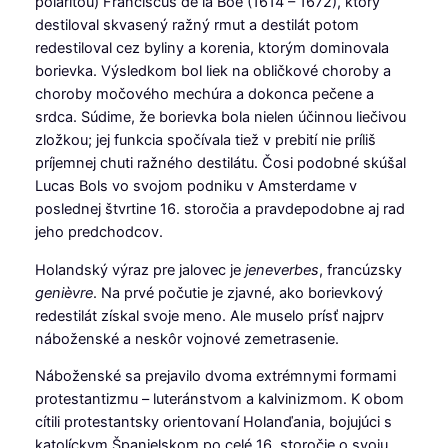
polaritou) Franciscus de la Böe (1614 – 1672), ktorý
destiloval skvasený ražný rmut a destilát potom
redestiloval cez byliny a korenia, ktorým dominovala
borievka. Výsledkom bol liek na obličkové choroby a
choroby močového mechúra a dokonca pečene a
srdca. Súdime, že borievka bola nielen účinnou liečivou
zložkou; jej funkcia spočívala tiež v prebití nie príliš
príjemnej chuti ražného destilátu. Čosi podobné skúšal
Lucas Bols vo svojom podniku v Amsterdame v
poslednej štvrtine 16. storočia a pravdepodobne aj rad
jeho predchodcov.
Holandský výraz pre jalovec je
jeneverbes
, francúzsky
genièvre
. Na prvé počutie je zjavné, ako borievkový
redestilát získal svoje meno. Ale muselo prísť najprv
náboženské a neskôr vojnové zemetrasenie.
Náboženské sa prejavilo dvoma extrémnymi formami
protestantizmu – luteránstvom a kalvinizmom. K obom
cítili protestantsky orientovaní Holanďania, bojujúci s
katolíckym Španielskom po celé 16. storočie o svoju