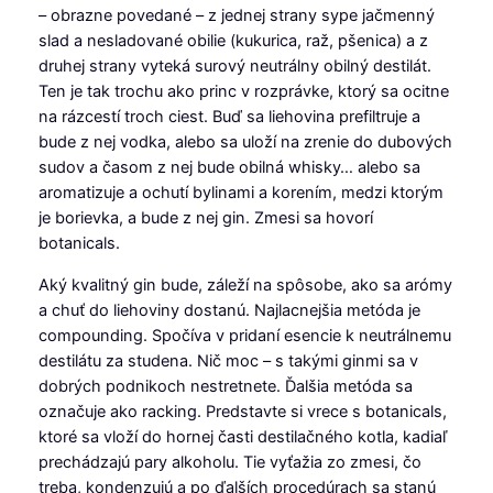
– obrazne povedané – z jednej strany sype jačmenný
slad a nesladované obilie (kukurica, raž, pšenica) a z
druhej strany vyteká surový neutrálny obilný destilát.
Ten je tak trochu ako princ v rozprávke, ktorý sa ocitne
na rázcestí troch ciest. Buď sa liehovina prefiltruje a
bude z nej vodka, alebo sa uloží na zrenie do dubových
sudov a časom z nej bude obilná whisky… alebo sa
aromatizuje a ochutí bylinami a korením, medzi ktorým
je borievka, a bude z nej gin. Zmesi sa hovorí
botanicals.
Aký kvalitný gin bude, záleží na spôsobe, ako sa arómy
a chuť do liehoviny dostanú. Najlacnejšia metóda je
compounding. Spočíva v pridaní esencie k neutrálnemu
destilátu za studena. Nič moc – s takými ginmi sa v
dobrých podnikoch nestretnete. Ďalšia metóda sa
označuje ako racking. Predstavte si vrece s botanicals,
ktoré sa vloží do hornej časti destilačného kotla, kadiaľ
prechádzajú pary alkoholu. Tie vyťažia zo zmesi, čo
treba, kondenzujú a po ďalších procedúrach sa stanú