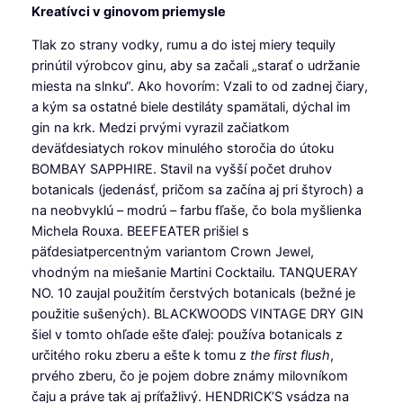
Kreatívci v ginovom priemysle
Tlak zo strany vodky, rumu a do istej miery tequily
prinútil výrobcov ginu, aby sa začali „starať o udržanie
miesta na slnku“. Ako hovorím: Vzali to od zadnej čiary,
a kým sa ostatné biele destiláty spamätali, dýchal im
gin na krk. Medzi prvými vyrazil začiatkom
deväťdesiatych rokov minulého storočia do útoku
BOMBAY SAPPHIRE. Stavil na vyšší počet druhov
botanicals (jedenásť, pričom sa začína aj pri štyroch) a
na neobvyklú – modrú – farbu fľaše, čo bola myšlienka
Michela Rouxa. BEEFEATER prišiel s
päťdesiatpercentným variantom Crown Jewel,
vhodným na miešanie Martini Cocktailu. TANQUERAY
NO. 10 zaujal použitím čerstvých botanicals (bežné je
použitie sušených). BLACKWOODS VINTAGE DRY GIN
šiel v tomto ohľade ešte ďalej: používa botanicals z
určitého roku zberu a ešte k tomu z
the first flush
,
prvého zberu, čo je pojem dobre známy milovníkom
čaju a práve tak aj príťažlivý. HENDRICK’S vsádza na