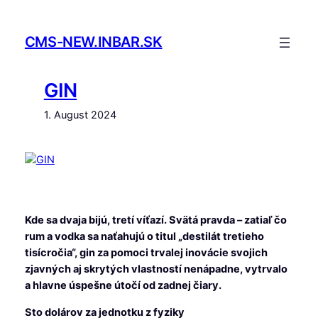
Skip
to
CMS-NEW.INBAR.SK
content
GIN
1. August 2024
Kde sa dvaja bijú, tretí víťazí. Svätá pravda – zatiaľ čo
rum a vodka sa naťahujú o titul „destilát tretieho
tisícročia“, gin za pomoci trvalej inovácie svojich
zjavných aj skrytých vlastností nenápadne, vytrvalo
a hlavne úspešne útočí od zadnej čiary.
Sto dolárov za jednotku z fyziky