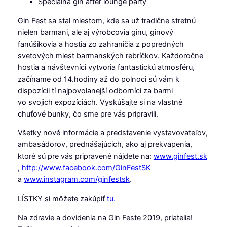
Špeciálna gin after lounge párty
Gin Fest sa stal miestom, kde sa už tradične stretnú
nielen barmani, ale aj výrobcovia ginu, ginový
fanúšikovia a hostia zo zahraničia z popredných
svetových miest barmanských rebríčkov. Každoročne
hostia a návštevníci vytvoria fantastickú atmosféru,
začíname od 14.hodiny až do polnoci sú vám k
dispozícii tí najpovolanejší odborníci za barmi
vo svojich expozíciách. Vyskúšajte si na vlastné
chuťové bunky, čo sme pre vás pripravili.
Všetky nové informácie a predstavenie vystavovateľov,
ambasádorov, prednášajúcich, ako aj prekvapenia,
ktoré sú pre vás pripravené nájdete na:
www.ginfest.sk
,
http://www.facebook.com/GinFestSK
a
www.instagram.com/ginfestsk
.
LÍSTKY si môžete zakúpiť
tu.
Na zdravie a dovidenia na Gin Feste 2019, priatelia!