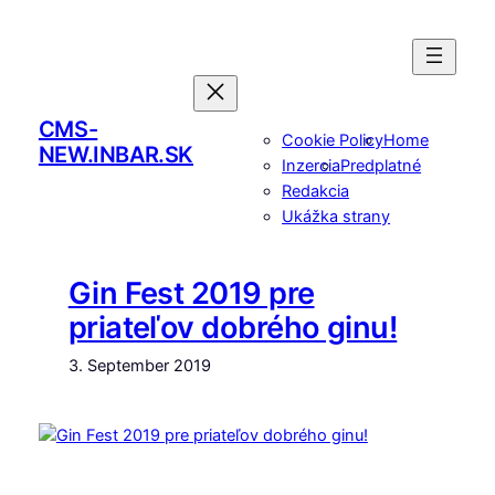
Skip
to
content
CMS-
Cookie Policy
Home
NEW.INBAR.SK
Inzercia
Predplatné
Redakcia
Ukážka strany
Gin Fest 2019 pre
priateľov dobrého ginu!
3. September 2019