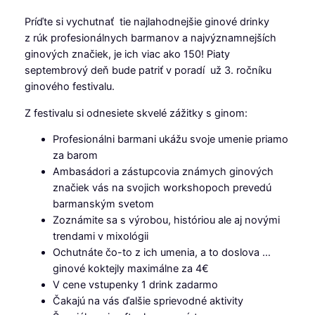
Príďte si vychutnať tie najlahodnejšie ginové drinky
z rúk profesionálnych barmanov a najvýznamnejších
ginových značiek, je ich viac ako 150! Piaty
septembrový deň bude patriť v poradí už 3. ročníku
ginového festivalu.
Z festivalu si odnesiete skvelé zážitky s ginom:
Profesionálni barmani ukážu svoje umenie priamo
za barom
Ambasádori a zástupcovia známych ginových
značiek vás na svojich workshopoch prevedú
barmanským svetom
Zoznámite sa s výrobou, históriou ale aj novými
trendami v mixológii
Ochutnáte čo-to z ich umenia, a to doslova …
ginové koktejly maximálne za 4€
V cene vstupenky 1 drink zadarmo
Čakajú na vás ďalšie sprievodné aktivity