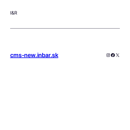
I&R
cms-new.inbar.sk
Instagram
Faceboo
X