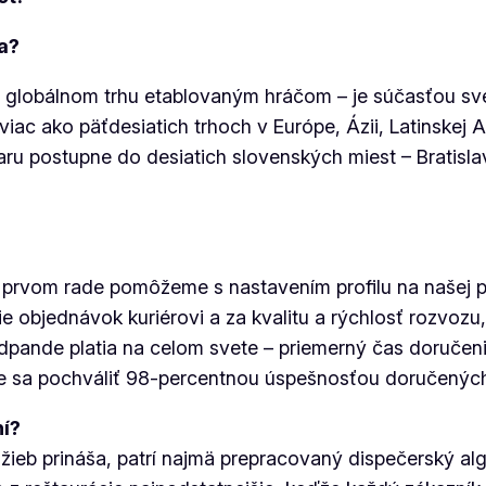
a?
 globálnom trhu etablovaným hráčom – je súčasťou sve
ac ako päťdesiatich trhoch v Európe, Ázii, Latinskej 
u postupne do desiatich slovenských miest – Bratislavy
 v prvom rade pomôžeme s nastavením profilu na našej
bjednávok kuriérovi a za kvalitu a rýchlosť rozvozu,
dpande platia na celom svete – priemerný čas doručen
me sa pochváliť 98-percentnou úspešnosťou doručenýc
ní?
ieb prináša, patrí najmä prepracovaný dispečerský alg