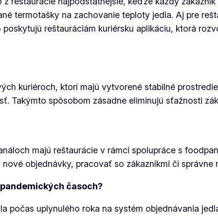
lo z reštaurácie najpodstatnejšie, keďže každý zákazník
vané termotašky na zachovanie teploty jedla. Aj pre reš
oskytujú reštauráciám kuriérsku aplikáciu, ktorá rozvoz
ých kuriéroch, ktorí majú vytvorené stabilné prostredi
 Takýmto spôsobom zásadne eliminujú sťažnosti zákazn
och majú reštaurácie v rámci spolupráce s foodpandou
ať nové objednávky, pracovať so zákazníkmi či správne 
v pandemických časoch?
la počas uplynulého roka na systém objednávania jedla