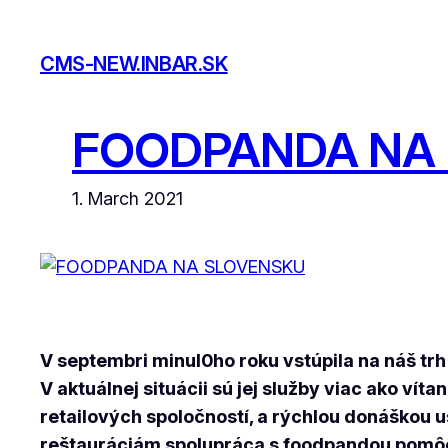
Skip
to
CMS-NEW.INBAR.SK
content
FOODPANDA NA
1. March 2021
V septembri minul0ho roku vstúpila na náš trh
V aktuálnej situácii sú jej služby viac ako ví
retailových spoločností, a rýchlou donáškou
reštauráciám spolupráca s foodpandou pomô