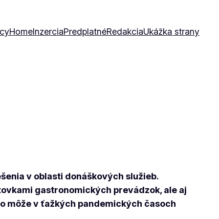
icy
Home
Inzercia
Predplatné
Redakcia
Ukážka strany
šenia v oblasti donáškových služieb.
o stovkami gastronomických prevádzok, ale aj
 ako môže v ťažkých pandemických časoch