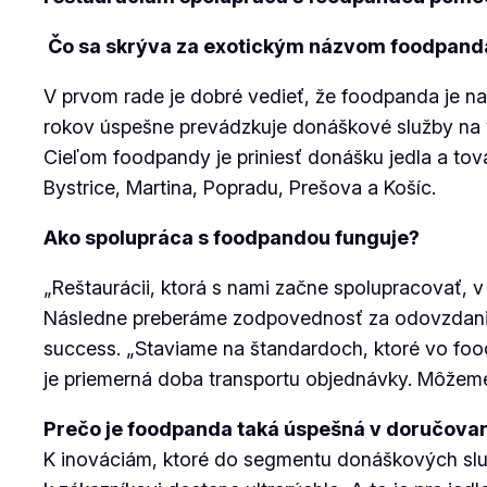
Čo sa skrýva za exotickým názvom foodpand
V prvom rade je dobré vedieť, že foodpanda je na
rokov úspešne prevádzkuje donáškové služby na vi
Cieľom foodpandy je priniesť donášku jedla a tovar
Bystrice, Martina, Popradu, Prešova a Košíc.
Ako spolupráca s foodpandou funguje?
„Reštaurácii, ktorá s nami začne spolupracovať,
Následne preberáme zodpovednosť za odovzdanie o
success. „Staviame na štandardoch, ktoré vo foo
je priemerná doba transportu objednávky. Môže
Prečo je foodpanda taká úspešná v doručova
K inováciám, ktoré do segmentu donáškových služ