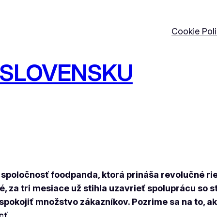
Cookie Pol
 SLOVENSKU
 spoločnosť foodpanda, ktorá prináša revolučné rie
tané, za tri mesiace už stihla uzavrieť spoluprácu s
 uspokojiť množstvo zákazníkov. Pozrime sa na to,
cť.