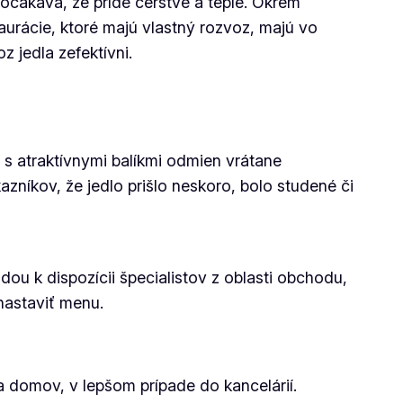
 očakáva, že príde čerstvé a teplé. Okrem
taurácie, ktoré majú vlastný rozvoz, majú vo
 jedla zefektívni.
e s atraktívnymi balíkmi odmien vrátane
íkov, že jedlo prišlo neskoro, bolo studené či
 k dispozícii špecialistov z oblasti obchodu,
nastaviť menu.
 domov, v lepšom prípade do kancelárií.