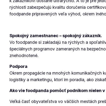
k zákazníkovi dostane ultrarýchlo. A to je pre jed
rýchlosti zabezpečujú kvalitu doručenia certifiko
foodpande pripravených veľa výhod, okrem iného p
Spokojný zamestnanec – spokojný zákazník.
Vo foodpande si zakladajú na rýchlych a spoľahliv
špeciálnych programov zameraných na bezpečnosť.
znehodnotené.
Podpora
Okrem propagácie na mnohých komunikačných kanál
logistiky a marketingu, ktorí im poradia, ako získ
Ako vie foodpanda pomôcť podnikom nielen 
Veľká časť obyvateľstva vo väčších mestách preš