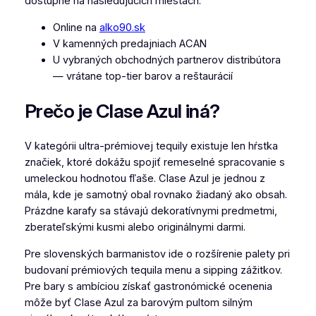
dostupné na nasledujúcich miestach:
Online na
alko90.sk
V kamenných predajniach ACAN
U vybraných obchodných partnerov distribútora
— vrátane top-tier barov a reštaurácií
Prečo je Clase Azul iná?
V kategórii ultra-prémiovej tequily existuje len hŕstka
značiek, ktoré dokážu spojiť remeselné spracovanie s
umeleckou hodnotou fľaše. Clase Azul je jednou z
mála, kde je samotný obal rovnako žiadaný ako obsah.
Prázdne karafy sa stávajú dekoratívnymi predmetmi,
zberateľskými kusmi alebo originálnymi darmi.
Pre slovenských barmanistov ide o rozšírenie palety pri
budovaní prémiových tequila menu a sipping zážitkov.
Pre bary s ambíciou získať gastronómické ocenenia
môže byť Clase Azul za barovým pultom silným