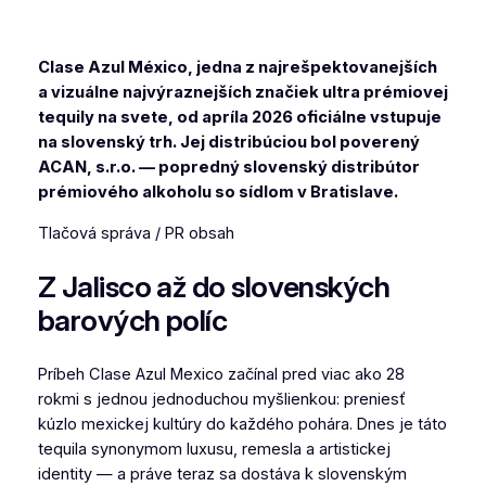
Clase Azul México, jedna z najrešpektovanejších
a vizuálne najvýraznejších značiek ultra prémiovej
tequily na svete, od apríla 2026 oficiálne vstupuje
na slovenský trh. Jej distribúciou bol poverený
ACAN, s.r.o. — popredný slovenský distribútor
prémiového alkoholu so sídlom v Bratislave.
Tlačová správa / PR obsah
Z Jalisco až do slovenských
barových políc
Príbeh Clase Azul Mexico začínal pred viac ako 28
rokmi s jednou jednoduchou myšlienkou: preniesť
kúzlo mexickej kultúry do každého pohára. Dnes je táto
tequila synonymom luxusu, remesla a artistickej
identity — a práve teraz sa dostáva k slovenským