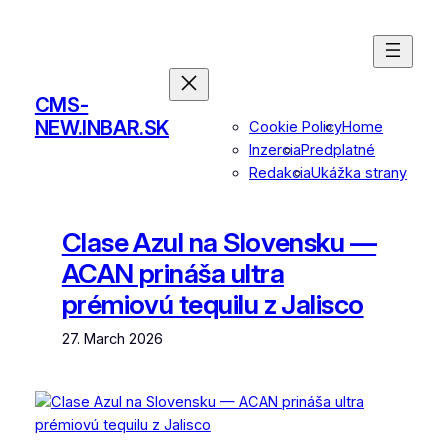
Skip
to
content
CMS-
NEW.INBAR.SK
Cookie Policy
Home
Inzercia
Predplatné
Redakcia
Ukážka strany
Clase Azul na Slovensku —
ACAN prináša ultra
prémiovú tequilu z Jalisco
27. March 2026