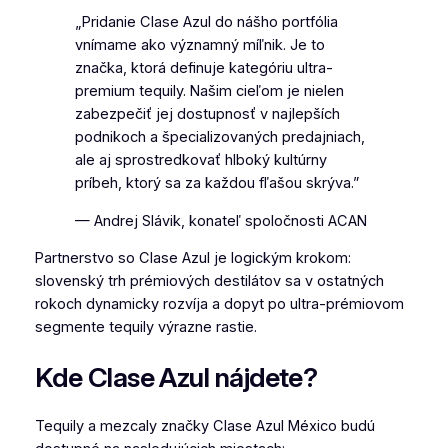
„Pridanie Clase Azul do nášho portfólia
vnímame ako významný míľnik. Je to
značka, ktorá definuje kategóriu ultra-
premium tequily. Našim cieľom je nielen
zabezpečiť jej dostupnosť v najlepších
podnikoch a špecializovaných predajniach,
ale aj sprostredkovať hlboký kultúrny
príbeh, ktorý sa za každou fľašou skrýva.”
— Andrej Slávik, konateľ spoločnosti ACAN
Partnerstvo so Clase Azul je logickým krokom:
slovenský trh prémiových destilátov sa v ostatných
rokoch dynamicky rozvíja a dopyt po ultra-prémiovom
segmente tequily výrazne rastie.
Kde Clase Azul nájdete?
Tequily a mezcaly značky Clase Azul México budú