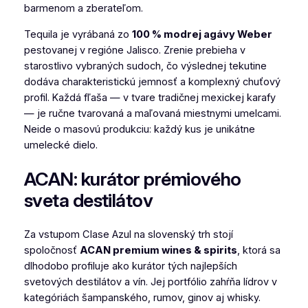
barmenom a zberateľom.
Tequila je vyrábaná zo
100 % modrej agávy Weber
pestovanej v regióne Jalisco. Zrenie prebieha v
starostlivo vybraných sudoch, čo výslednej tekutine
dodáva charakteristickú jemnosť a komplexný chuťový
profil. Každá fľaša — v tvare tradičnej mexickej karafy
— je ručne tvarovaná a maľovaná miestnymi umelcami.
Neide o masovú produkciu: každý kus je unikátne
umelecké dielo.
ACAN: kurátor prémiového
sveta destilátov
Za vstupom Clase Azul na slovenský trh stojí
spoločnosť
ACAN premium wines & spirits
, ktorá sa
dlhodobo profiluje ako kurátor tých najlepších
svetových destilátov a vín. Jej portfólio zahŕňa lídrov v
kategóriách šampanského, rumov, ginov aj whisky.