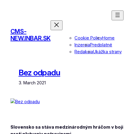
Skip
to
content
CMS-
NEW.INBAR.SK
Cookie Policy
Home
Inzercia
Predplatné
Redakcia
Ukážka strany
Bez odpadu
3. March 2021
Slovensko sa stáva medzinárodným hráčom v boji