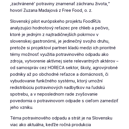
,zachránené‘ potraviny znamenať záchranu života,“
hovorí Zuzana Madajová z Free Food, o. z.
Slovenský pilot európskeho projektu FoodRUs
analyzujúci hodnotový reťazec pre chlieb a pečivo,
ktoré je jedným z najtradičnejších pokrmov v
slovenskej gastronómii, je jedinečný svojho druhu,
pretože si projektoví partneri kladú medzi ich prioritné
témy možnosť využitia potravinového odpadu ako
zdroja, vytvorenie aktívnej siete relevantných aktérov –
od samospráv cez HORECA sektor, školy, agrovýrobné
podniky až po obchodné reťazce a domácnosti, či
vybudovanie funkčného systému, ktorý umožní
redistribúciu potravinových nadbytkov na ľudskú
spotrebu, a v neposlednom rade zvyšovanie
povedomia o potravinovom odpade s cieľom zamedziť
jeho vzniku.
Téma potravinového odpadu a strát je na Slovensku
viac ako aktuálna, keďže ročná produkcia