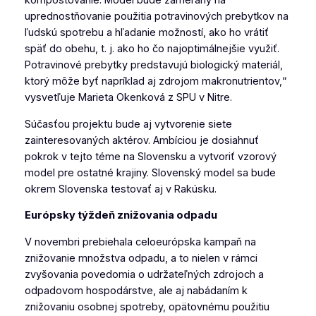
kompostovanie. Model bude zameraný na
uprednostňovanie použitia potravinových prebytkov na
ľudskú spotrebu a hľadanie možností, ako ho vrátiť
späť do obehu, t. j. ako ho čo najoptimálnejšie využiť.
Potravinové prebytky predstavujú biologický materiál,
ktorý môže byť napríklad aj zdrojom makronutrientov,“
vysvetľuje Marieta Okenková z SPU v Nitre.
Súčasťou projektu bude aj vytvorenie siete
zainteresovaných aktérov. Ambíciou je dosiahnuť
pokrok v tejto téme na Slovensku a vytvoriť vzorový
model pre ostatné krajiny. Slovenský model sa bude
okrem Slovenska testovať aj v Rakúsku.
Európsky týždeň znižovania odpadu
V novembri prebiehala celoeurópska kampaň na
znižovanie množstva odpadu, a to nielen v rámci
zvyšovania povedomia o udržateľných zdrojoch a
odpadovom hospodárstve, ale aj nabádaním k
znižovaniu osobnej spotreby, opätovnému použitiu