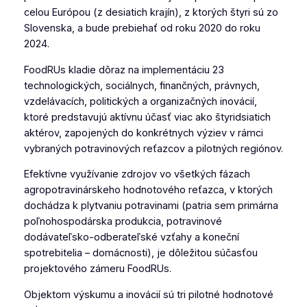
celou Európou (z desiatich krajín), z ktorých štyri sú zo
Slovenska, a bude prebiehať od roku 2020 do roku
2024.
FoodRUs kladie dôraz na implementáciu 23
technologických, sociálnych, finančných, právnych,
vzdelávacích, politických a organizačných inovácií,
ktoré predstavujú aktívnu účasť viac ako štyridsiatich
aktérov, zapojených do konkrétnych výziev v rámci
vybraných potravinových reťazcov a pilotných regiónov.
Efektívne využívanie zdrojov vo všetkých fázach
agropotravinárskeho hodnotového reťazca, v ktorých
dochádza k plytvaniu potravinami (patria sem primárna
poľnohospodárska produkcia, potravinové
dodávateľsko-odberateľské vzťahy a koneční
spotrebitelia – domácnosti), je dôležitou súčasťou
projektového zámeru FoodRUs.
Objektom výskumu a inovácií sú tri pilotné hodnotové