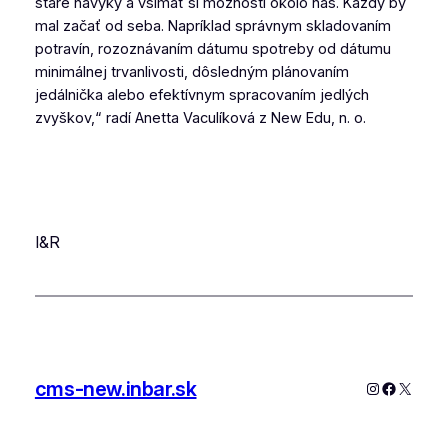
staré návyky a všímať si možnosti okolo nás. Každý by
mal začať od seba. Napríklad správnym skladovaním
potravín, rozoznávaním dátumu spotreby od dátumu
minimálnej trvanlivosti, dôsledným plánovaním
jedálnička alebo efektívnym spracovaním jedlých
zvyškov,“ radí Anetta Vaculíková z New Edu, n. o.
I&R
cms-new.inbar.sk
Instagram
Faceboo
X