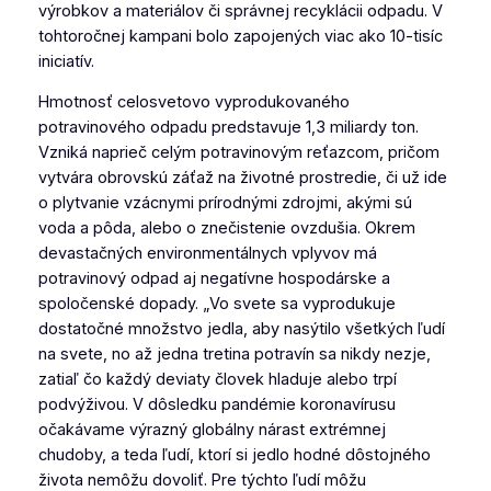
výrobkov a materiálov či správnej recyklácii odpadu. V
tohtoročnej kampani bolo zapojených viac ako 10-tisíc
iniciatív.
Hmotnosť celosvetovo vyprodukovaného
potravinového odpadu predstavuje 1,3 miliardy ton.
Vzniká naprieč celým potravinovým reťazcom, pričom
vytvára obrovskú záťaž na životné prostredie, či už ide
o plytvanie vzácnymi prírodnými zdrojmi, akými sú
voda a pôda, alebo o znečistenie ovzdušia. Okrem
devastačných environmentálnych vplyvov má
potravinový odpad aj negatívne hospodárske a
spoločenské dopady. „Vo svete sa vyprodukuje
dostatočné množstvo jedla, aby nasýtilo všetkých ľudí
na svete, no až jedna tretina potravín sa nikdy nezje,
zatiaľ čo každý deviaty človek hladuje alebo trpí
podvýživou. V dôsledku pandémie koronavírusu
očakávame výrazný globálny nárast extrémnej
chudoby, a teda ľudí, ktorí si jedlo hodné dôstojného
života nemôžu dovoliť. Pre týchto ľudí môžu