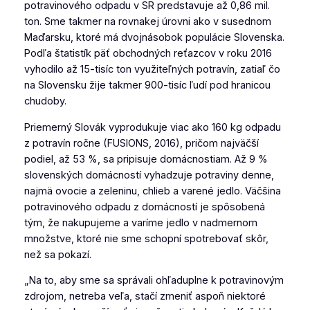
potravinového odpadu v SR predstavuje až 0,86 mil.
ton. Sme takmer na rovnakej úrovni ako v susednom
Maďarsku, ktoré má dvojnásobok populácie Slovenska.
Podľa štatistík päť obchodných reťazcov v roku 2016
vyhodilo až 15-tisíc ton využiteľných potravín, zatiaľ čo
na Slovensku žije takmer 900-tisíc ľudí pod hranicou
chudoby.
Priemerný Slovák vyprodukuje viac ako 160 kg odpadu
z potravín ročne (FUSIONS, 2016), pričom najväčší
podiel, až 53 %, sa pripisuje domácnostiam. Až 9 %
slovenských domácností vyhadzuje potraviny denne,
najmä ovocie a zeleninu, chlieb a varené jedlo. Väčšina
potravinového odpadu z domácností je spôsobená
tým, že nakupujeme a varíme jedlo v nadmernom
množstve, ktoré nie sme schopní spotrebovať skôr,
než sa pokazí.
„Na to, aby sme sa správali ohľaduplne k potravinovým
zdrojom, netreba veľa, stačí zmeniť aspoň niektoré