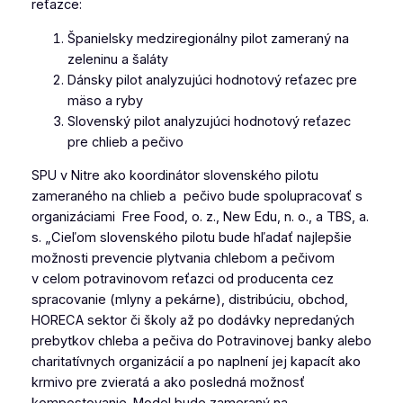
reťazce:
Španielsky medziregionálny pilot zameraný na
zeleninu a šaláty
Dánsky pilot analyzujúci hodnotový reťazec pre
mäso a ryby
Slovenský pilot analyzujúci hodnotový reťazec
pre chlieb a pečivo
SPU v Nitre ako koordinátor slovenského pilotu
zameraného na chlieb a pečivo bude spolupracovať s
organizáciami Free Food, o. z., New Edu, n. o., a TBS, a.
s. „Cieľom slovenského pilotu bude hľadať najlepšie
možnosti prevencie plytvania chlebom a pečivom
v celom potravinovom reťazci od producenta cez
spracovanie (mlyny a pekárne), distribúciu, obchod,
HORECA sektor či školy až po dodávky nepredaných
prebytkov chleba a pečiva do Potravinovej banky alebo
charitatívnych organizácií a po naplnení jej kapacít ako
krmivo pre zvieratá a ako posledná možnosť