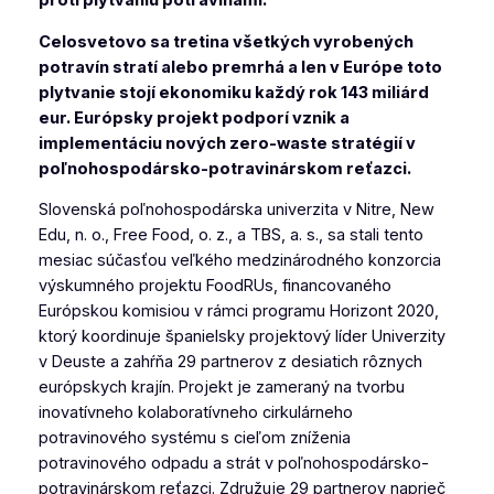
proti plytvaniu potravinami.
Celosvetovo sa tretina všetkých vyrobených
potravín stratí alebo premrhá a len v Európe toto
plytvanie stojí ekonomiku každý rok 143 miliárd
eur.
Európsky projekt podporí vznik a
implementáciu nových zero-waste stratégií v
poľnohospodársko-potravinárskom reťazci.
Slovenská poľnohospodárska univerzita v Nitre, New
Edu, n. o., Free Food, o. z., a TBS, a. s., sa stali tento
mesiac súčasťou veľkého medzinárodného konzorcia
výskumného projektu FoodRUs, financovaného
Európskou komisiou v rámci programu Horizont 2020,
ktorý koordinuje španielsky projektový líder Univerzity
v Deuste a zahŕňa 29 partnerov z desiatich rôznych
európskych krajín. Projekt je zameraný na tvorbu
inovatívneho kolaboratívneho cirkulárneho
potravinového systému s cieľom zníženia
potravinového odpadu a strát v poľnohospodársko-
potravinárskom reťazci. Združuje 29 partnerov naprieč