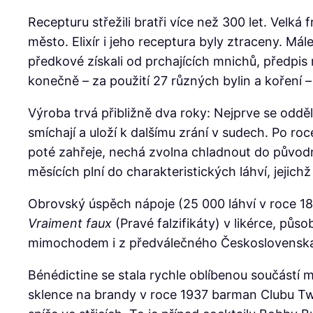
Recepturu střežili bratři více než 300 let. Velká
město. Elixír i jeho receptura byly ztraceny. Má
předkové získali od prchajících mnichů, předpis
konečně – za použití 27 různých bylin a koření 
Výroba trvá přibližně dva roky: Nejprve se odděle
smíchají a uloží k dalšímu zrání v sudech. Po r
poté zahřeje, nechá zvolna chladnout do původní 
měsících plní do charakteristických láhví, jeji
Obrovský úspěch nápoje (25 000 láhví v roce 1865
Vraiment faux
(Pravé falzifikáty) v likérce, půs
mimochodem i z předválečného Československa. 
Bénédictine se stala rychle oblíbenou součástí
sklence na brandy v roce 1937 barman Clubu Twe