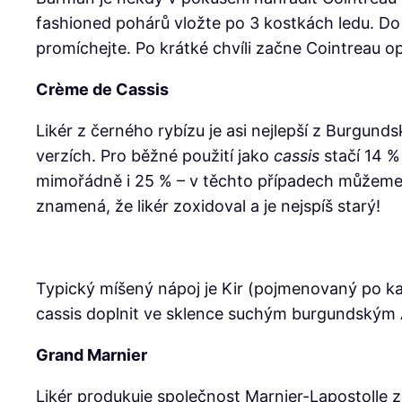
fashioned pohárů
vložte po 3 kostkách ledu. Do 
promíchejte. Po krátké chvíli začne Cointreau op
Crème de Cassis
Likér z černého rybízu je asi nejlepší z Burgund
verzích. Pro běžné použití jako
cassis
stačí 14 %
mimořádně i 25 % – v těchto případech můžeme 
znamená, že likér zoxidoval a je nejspíš starý!
Typický míšený nápoj je Kir (pojmenovaný po kano
cassis doplnit ve sklence suchým burgundským A
Grand Marnier
Likér produkuje společnost Marnier-Lapostolle z