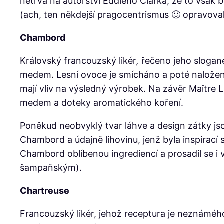
netrvá na autorství Eddieho Clarka, že to však
(ach, ten někdejší pragocentrismus 🙂 opravova
Chambord
Královský francouzský likér
,
řečeno jeho slogan
medem. Lesní ovoce je smícháno a poté naloženo
mají vliv na výsledný výrobek. Na závěr Maître 
medem a doteky aromatického koření.
Poněkud neobvyklý tvar láhve a design zátky js
Chambord a údajně lihovinu, jenž byla inspirací
Chambord oblíbenou ingrediencí a prosadil se i 
šampaňským).
Chartreuse
Francouzský likér, jehož receptura je neznámého