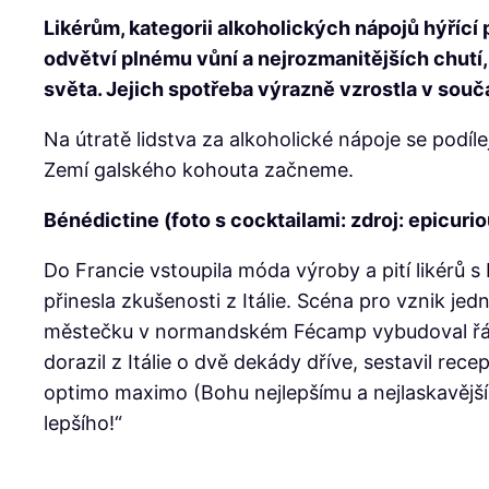
Likérům, kategorii alkoholických nápojů hýříc
odvětví plnému vůní a nejrozmanitějších chutí
světa. Jejich spotřeba výrazně vzrostla v sou
Na útratě lidstva za alkoholické nápoje se podíle
Zemí galského kohouta
začneme.
Bénédictine
(foto s cocktailami: zdroj: epicur
Do Francie vstoupila móda výroby a pití likérů
přinesla zkušenosti z Itálie. Scéna pro vznik je
městečku v normandském Fécamp vybudoval řád be
dorazil z Itálie o dvě dekády dříve, sestavil rec
optimo maximo (Bohu nejlepšímu a nejlaskavějším
lepšího!“