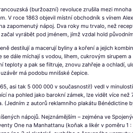
 francouzská (buržoazní) revoluce zrušila mezi mnoha 
lem. V roce 1863 objevil místní obchodník s vínem Ale
 na zapomenutý nápoj. Dva roky mu trvalo, než recept
– začal vyrábět pod jménem, jímž vzdal hold původním
ně destilují a macerují byliny a koření a jejich komb
oce se dále míchají s vodou, lihem, cukrovým sirupem
teploty a pak se filtruje, znovu zahřeje a ochladí, ul
chž uzávěr má podobu mnišské čepice.
, asi tak 5 000 000 v současnosti!) vedl v minulosti k
obící na pohled jako barokní zámek, lze vidět více ne
(Jedním z autorů reklamního plakátu Bénédictine byl
 míšených nápojů. Nejznámějším – zejména ve Spojenýc
nty One na Manhattanu (koňak a likér v poměru 1 : 1