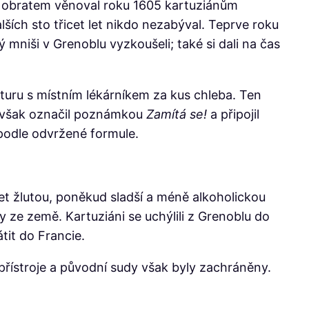
 ji obratem věnoval roku 1605 kartuziánům
ích sto třicet let nikdo nezabýval. Teprve roku
ý mniši v Grenoblu vyzkoušeli; také si dali na čas
epturu s místním lékárníkem za kus chleba. Ten
 ji však označil poznámkou
Zamítá se!
a připojil
 podle odvržené formule.
t žlutou, poněkud sladší a méně alkoholickou
ny ze země. Kartuziáni se uchýlili z Grenoblu do
tit do Francie.
 přístroje a původní sudy však byly zachráněny.