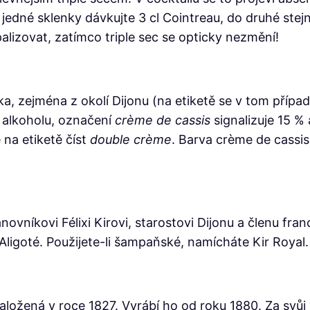
jedné sklenky dávkujte 3 cl Cointreau, do druhé stejn
alizovat, zatímco triple sec se opticky nezmění!
ska, zejména z okolí Dijonu (na etiketě se v tom přípa
 alkoholu, označení
crème de cassis
signalizuje 15 % 
na etiketě číst
double crème
. Barva crème de cassi
vníkovi Félixi Kirovi, starostovi Dijonu a členu fran
ligoté. Použijete-li šampaňské, namícháte Kir Royal.
aložená v roce 1827. Vyrábí ho od roku 1880. Za svůj