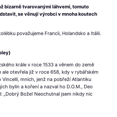
 až bizarně tvarovanými láhvemi, tomuto
dstavit, se věnují výrobci v mnoha koutech
kolébku považujeme Francii, Holandsko a Itálii.
oley)
ouzského krále v roce 1533 a věnem do země
 ale otevřela již v roce 658, kdy v rybářském
ncelli, mnich, jenž na pobřeží Atlantiku
ných bylin a koření a nazval ho D.O.M., Deo
al: „Dobrý Bože! Neochutnal jsem nikdy nic