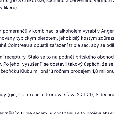
Burns (po 3 cl skotské, suchého a červeného vermutu a 
 likéru).
ch pomerančů v kombinaci s alkoholem vyrábí v Ange
movaný typickým pierotem, jehož bílý kostým zdůrazňo
 Cointreau a opustil zařazení triple sec, aby se odl
ní receptury. Stalo se to na podnět britského obcho
adký. Po jeho „vysušení“ se dostavil takový úspěch, že
 žebříčku Klubu
milionářů ročním prodejem 1,8 milionu 
y (gin, Cointreau, citronová šťáva 2 : 1 : 1), Sidecar
.
vnějším triple secem. V cocktailu se to projeví abse