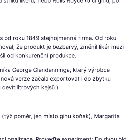
střiku likéru) nebo Rolls Royce (5 cl ginu, po
rs od roku 1849 stejnojmenná firma. Od roku
val, že produkt je bezbarvý, změnil likér mezi
išil od konkurenční produkce.
dníka George Glendenninga, který výrobce
 se nová verze začala exportovat i do zbytku
devítilitrových kejsů
.
)
u (týž poměr, jen místo ginu koňak), Margarita
ncí opalizace
.
Proveďte experiment: Do dvou old