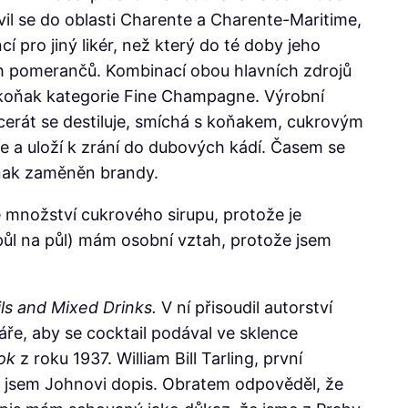
il se do oblasti Charente a Charente-Maritime,
í pro jiný likér, než který do té doby jeho
kých pomerančů. Kombinací obou hlavních zdrojů
l koňak kategorie Fine Champagne. Výrobní
cerát se destiluje, smíchá s koňakem, cukrovým
uje a uloží k zrání do dubových kádí. Časem se
koňak zaměněn brandy.
é množství cukrového sirupu, protože je
 půl na půl) mám osobní vztah, protože jsem
ls and Mixed Drinks.
V ní přisoudil autorství
ře, aby se cocktail podával ve sklence
ook
z roku 1937. William Bill Tarling, první
al jsem Johnovi dopis. Obratem odpověděl, že