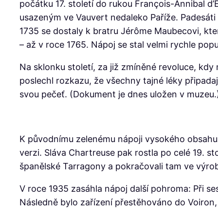
počátku 17. století do rukou François-Annibal d
usazeným ve Vauvert nedaleko Paříže. Padesáti h
1735 se dostaly k bratru Jérôme Maubecovi, který 
– až v roce 1765. Nápoj se stal velmi rychle popu
Na sklonku století, za již zmíněné revoluce, kdy
poslechl rozkazu, že všechny tajné léky připadaj
svou pečeť. (Dokument je dnes uložen v muzeu.) 
K původnímu zelenému nápoji vysokého obsahu al
verzi. Sláva Chartreuse pak rostla po celé 19. st
španělské Tarragony a pokračovali tam ve výrobě
V roce 1935 zasáhla nápoj další pohroma: Při ses
Následně bylo zařízení přestěhováno do Voiron,