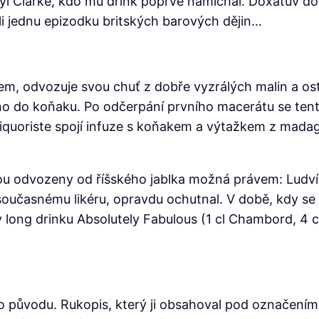
 byl Clarke, kdo mu drink poprvé namíchal. Doxatův 
li jednu epizodku britských barových dějin…
em, odvozuje svou chuť z dobře vyzrálých malin a ost
 do koňaku. Po odčerpání prvního macerátu se tento 
Liquoriste spojí infuze s koňakem a výtažkem z mada
ou odvozeny od říšského jablka možná právem: Ludvík 
 současnému likéru, opravdu ochutnal. V době, kdy se 
v long drinku Absolutely Fabulous
(1 cl Chambord, 4 c
 původu. Rukopis, který ji obsahoval pod označením 