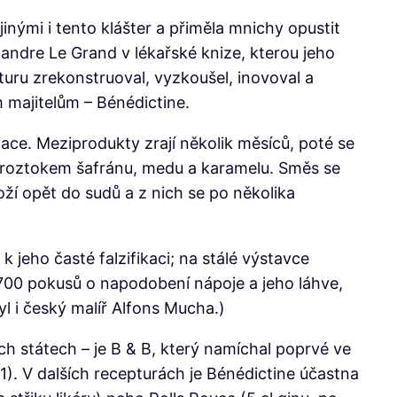
jinými i tento klášter a přiměla mnichy opustit
xandre Le Grand v lékařské knize, kterou jeho
uru zrekonstruoval, vyzkoušel, inovoval a
 majitelům – Bénédictine.
inace. Meziprodukty zrají několik měsíců, poté se
 a roztokem šafránu, medu a karamelu. Směs se
oží opět do sudů a z nich se po několika
 jeho časté falzifikaci; na stálé výstavce
ž 700 pokusů o napodobení nápoje a jeho láhve,
 i český malíř Alfons Mucha.)
h státech – je B & B, který namíchal poprvé ve
). V dalších recepturách je Bénédictine účastna