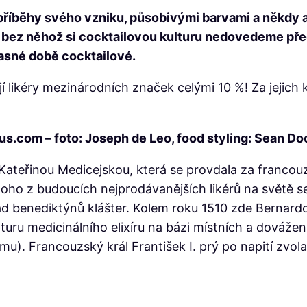
í příběhy svého vzniku, působivými barvami a někdy
, bez něhož si cocktailovou kulturu nedovedeme pře
časné době cocktailové.
jí likéry mezinárodních značek celými 10 %! Za jejich 
ious.com – foto: Joseph de Leo, food styling: Sean Do
 s Kateřinou Medicejskou, která se provdala za franc
dnoho z budoucích nejprodávanějších likérů na světě se
nediktýnů klášter. Kolem roku 1510 zde Bernardo Vi
epturu medicinálního elixíru na bázi místních a dováže
u). Francouzský král František I. prý po napití zvol