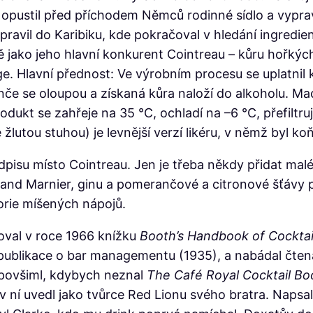
 opustil před příchodem Němců rodinné sídlo a vyprav
ravil do Karibiku, kde pokračoval v hledání ingredienc
tejně jako jeho hlavní konkurent Cointreau – kůru hoř
e. Hlavní přednost: Ve výrobním procesu se uplatni
če se oloupou a získaná kůra naloží do alkoholu. Ma
odukt se zahřeje na 35 °C, ochladí na –6 °C, přefiltr
 žlutou stuhou) je levnější verzí likéru, v němž byl 
pisu místo Cointreau. Jen je třeba někdy přidat mal
Grand Marnier, ginu a pomerančové a citronové šťávy
torie míšených nápojů.
koval v roce 1966 knížku
Booth’s Handbook of Cocktai
 publikace o bar managementu (1935), a nabádal čtená
 povšiml, kdybych neznal
The Café Royal Cocktail B
 v ní uvedl jako tvůrce Red Lionu svého bratra. Naps