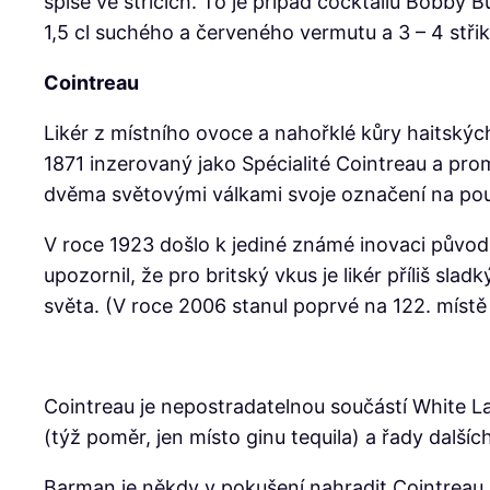
spíše ve střicích. To je případ cocktailu Bobby 
1,5 cl suchého a červeného vermutu a 3 – 4 střiky
Cointreau
Likér z místního ovoce a nahořklé kůry haitský
1871 inzerovaný jako Spécialité Cointreau a pro
dvěma světovými válkami svoje označení na pouhé
V roce 1923 došlo k jediné známé inovaci původ
upozornil, že pro britský vkus je likér příliš sl
světa. (V roce 2006 stanul poprvé na 122. místě
Cointreau je nepostradatelnou součástí White Lad
(týž poměr, jen místo ginu tequila) a řady dalších
Barman je někdy v pokušení nahradit Cointreau le