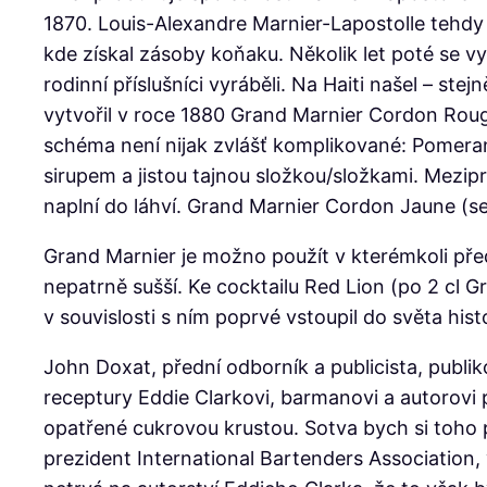
1870. Louis-Alexandre Marnier-Lapostolle tehdy
kde získal zásoby koňaku. Několik let poté se vyp
rodinní příslušníci vyráběli. Na Haiti našel – s
vytvořil v roce 1880 Grand Marnier Cordon Roug
schéma není nijak zvlášť komplikované: Pomeran
sirupem a jistou tajnou složkou/složkami. Mezipr
naplní do láhví. Grand Marnier Cordon Jaune (se
Grand Marnier je možno použít v kterémkoli před
nepatrně sušší. Ke cocktailu Red Lion (po 2 cl 
v souvislosti s ním poprvé vstoupil do světa his
John Doxat, přední odborník a publicista, publi
receptury Eddie Clarkovi, barmanovi a autorovi
opatřené cukrovou krustou. Sotva bych si toho
prezident International Bartenders Association,