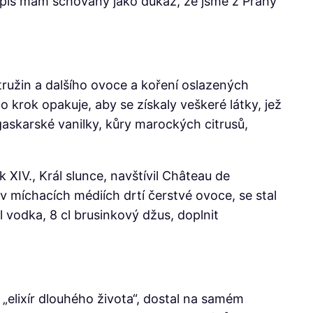
dopis mám schovaný jako důkaz, že jsme z Prahy
ružin a dalšího ovoce a koření oslazených
krok opakuje, aby se získaly veškeré látky, jež
gaskarské vanilky, kůry marockých citrusů,
XIV., Král slunce,
navštívil Château de
v míchacích médiích drtí čerstvé ovoce, se stal
l vodka, 8 cl brusinkový džus, doplnit
„elixír dlouhého života“, dostal na samém