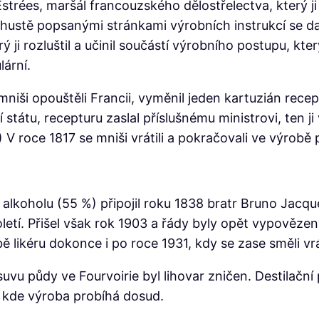
’Estrées, maršál francouzského dělostřelectva, který
ustě popsanými stránkami výrobních instrukcí se dalš
ji rozluštil a učinil součástí výrobního postupu, kter
lární.
 mniši opouštěli Francii, vyměnil jeden kartuzián rec
í státu, recepturu zaslal příslušnému ministrovi, ten
V roce 1817 se mniši vrátili a pokračovali ve výrobě
koholu (55 %) připojil roku 1838 bratr Bruno Jacque
oletí. Přišel však rok 1903 a řády byly opět vypověze
 likéru dokonce i po roce 1931, kdy se zase směli vrá
uvu půdy ve Fourvoirie byl lihovar zničen. Destilační
 kde výroba probíhá dosud.