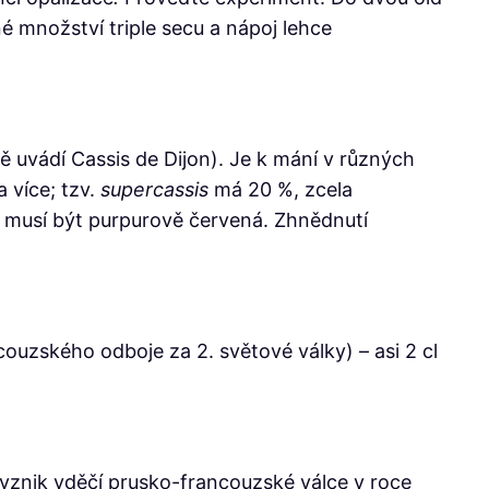
é množství triple secu a nápoj lehce
dě uvádí Cassis de Dijon). Je k mání v různých
a více; tzv.
supercassis
má 20 %, zcela
s musí být purpurově červená. Zhnědnutí
couzského odboje za 2. světové války) – asi 2 cl
 vznik vděčí prusko-francouzské válce v roce