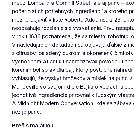
medzi Lombard a Cornhill Street, ale aj punč – e
počet piatich potrebných ingrediencií,a ktorého
možno objaviť v liste Roberta Addamsa z 28. októb
neobsahuje rozsiahlejšie vysvetlenie. Prvú rece
v roku 1638 poznamenal, že sa miestni robotníci 
V nasledujúcich dekádach sa objavujú ďalšie zmie
z citrusov, osladený cukrom a okorenený čímkoľve
východnom Atlantiku nahradzovali pôvodnú liehov
korením bol spravidla čaj, ktorý postupne nahradil 
vyhlasujú, že výskyt hrnčekov a misiek na punč v 
Mandeville vo svojom diele
Bájka o včelách alebo
jednotlivé ingrediencie prirovnal k ľudským vlastn
A Midnight Modern Conversation
, kde sa zábava 
než je punč.
Preč s maláriou