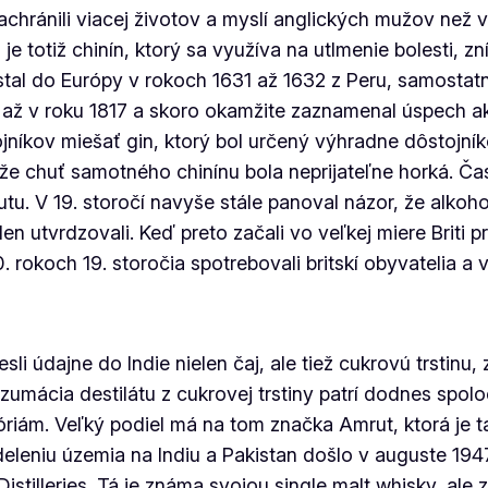
 zachránili viacej životov a myslí anglických mužov než
je totiž chinín, ktorý sa využíva na utlmenie bolesti, z
ostal do Európy v rokoch 1631 až 1632 z Peru, samostatn
 v roku 1817 a skoro okamžite zaznamenal úspech ako 
jníkov miešať gin, ktorý bol určený výhradne dôstojn
že chuť samotného chinínu bola neprijateľne horká. Čas 
butu. V 19. storočí navyše stále panoval názor, že alkoho
 len utvrdzovali. Keď preto začali vo veľkej miere Briti p
rokoch 19. storočia spotrebovali britskí obyvatelia a v
li údajne do Indie nielen čaj, ale tiež cukrovú trstinu, 
umácia destilátu z cukrovej trstiny patrí dodnes spol
riám. Veľký podiel má na tom značka Amrut, ktorá je ta
deleniu územia na Indiu a Pakistan došlo v auguste 1947
illeries. Tá je známa svojou single malt whisky, ale za