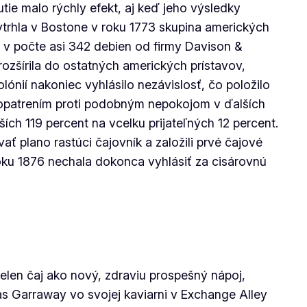
utie malo rýchly efekt, aj keď jeho výsledky
trhla v Bostone v roku 1773 skupina amerických
d v počte asi 342 debien od firmy Davison &
ozšírila do ostatných amerických prístavov,
lónií nakoniec vyhlásilo nezávislosť, čo položilo
 opatrením proti podobným nepokojom v ďalších
ích 119 percent na vcelku prijateľných 12 percent.
vať plano rastúci čajovník a založili prvé čajové
roku 1876 nechala dokonca vyhlásiť za cisárovnú
ielen čaj ako nový, zdraviu prospešný nápoj,
as Garraway vo svojej kaviarni v Exchange Alley