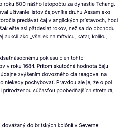
lo roku 600 nášho letopočtu za dynastie Tchang.
val užívanie listov čajovníka druhu Assam ako
storočia predávať čaj v anglických prístavoch, hoci
však ešte asi päťdesiat rokov, než sa do obchodu
aukcii ako „všeliek na mŕtvicu, katar, koliku,
adsaťnásobnému poklesu cien tohto
ngov v roku 1684. Pritom skutočná hodnota čaju
Ten údajne zvýšením dovozného cla reagoval na
no niekedy pochybovať. Pravdou ale je, že o pol
tal prirodzenou súčasťou poobedňajších stretnutí,
aj dovážaný do britských kolónií v Severnej