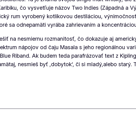
Karibiku, čo vysvetľuje názov Two Indies (Západná a 
ický rum vyrobený kotlíkovou destiláciou, výnimočno
toré sa odnepamäti vyrába zahrievaním a koncentráciou 
tešiť na nesmiernu rozmanitosť, čo dokazuje aj americk
spektrum nápojov od čaju Masala s jeho regionálnou var
 Blue Riband. Ak budem teda parafrázovať text z Kiplin
mätaj, nesmieš byť ,dobytok‘, či si mladý,alebo starý. 