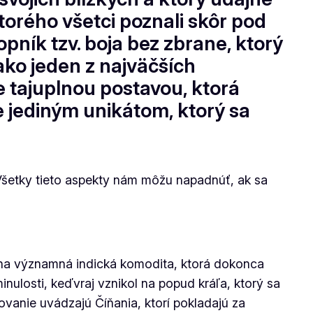
orého všetci poznali skôr pod
pník tzv. boja bez zbrane, ktorý
ako jeden z najväčších
e tajuplnou postavou, ktorá
 jediným unikátom, ktorý sa
 Všetky tieto aspekty nám môžu napadnúť, ak sa
jedna významná indická komodita, ktorá dokonca
inulosti, keďvraj vznikol na popud kráľa, ktorý sa
ovanie uvádzajú Číňania, ktorí pokladajú za