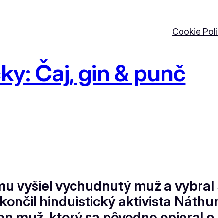
Cookie Pol
ky: Čaj, gin & punč
domu vyšiel vychudnutý muž a vybral
ukončil hinduistický aktivista Náth
en muž, ktorý sa pôvodne opieral o 