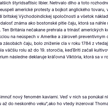
ších štyridsaťtisíc libier. Netrvalo dlho a toto rozhodn
speli americké protesty a bojkot anglického tovaru, v
í britskej Východoindickej spoločnosti a všetok nákla
losť známa ako bostonské pitie čaju, ktorá sa náhle r
. Ten Británia nečakane prehrala a trinásť amerických ko
akciou na neúspech v Amerike a zároveň preventívnym
 zásobách čaju, bolo zníženie cla v roku 1784 z vtedajš
 väčšiu rolu až do 19. storočia, keďBriti začali kultivo
rium následne deklaruje kráľovná Viktória, ktorá sa v 
všimnúť nový fenomén kaviarní. Veď v nich sa ponúkal n
iu až do neskorého veku“,ako ho vtedy inzeroval Thom