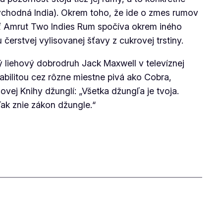
Východná India). Okrem toho, že ide o zmes rumov
sť Amrut Two Indies Rum spočíva okrem iného
čerstvej vylisovanej šťavy z cukrovej trstiny.
ý liehový dobrodruh Jack Maxwell v televíznej
iabilitou cez rôzne miestne pivá ako Cobra,
govej
Knihy džunglí
: „Všetka džungľa je tvoja.
Tak znie zákon džungle.“