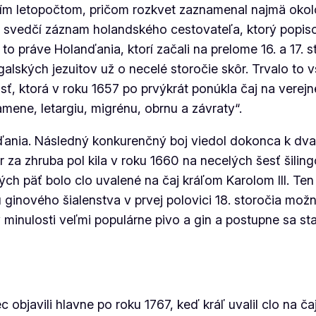
naším letopočtom, pričom rozkvet zaznamenal najmä oko
 svedčí záznam holandského cestovateľa, ktorý popiso
 to práve Holanďania, ktorí začali na prelome 16. a 17. 
alských jezuitov už o necelé storočie skôr. Trvalo to 
, ktorá v roku 1657 po prvýkrát ponúkla čaj na verejnej 
amene, letargiu, migrénu, obrnu a závraty“.
nďania. Následný konkurenčný boj viedol dokonca k dv
er za zhruba pol kila v roku 1660 na necelých šesť šili
tných päť bolo clo uvalené na čaj kráľom Karolom III. 
 ginového šialenstva v prvej polovici 18. storočia mož
v minulosti veľmi populárne pivo a gin a postupne sa s
 objavili hlavne po roku 1767, keď kráľ uvalil clo na č