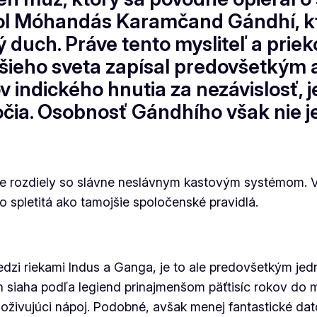
ol Móhandás Karamčand Gándhí, kt
uch. Práve tento mysliteľ a prieko
lšieho sveta zapísal predovšetkým 
 indického hnutia za nezávislosť, j
čia. Osobnosť Gándhího však nie je
iedne rozdiely so slávne neslávnym kastovým systémom.
ako spletitá ako tamojšie spoločenské pravidlá.
 medzi riekami Indus a Ganga, je to ale predovšetkým 
eh siaha podľa legiend prinajmenšom päťtisíc rokov do m
a oživujúci nápoj. Podobné, avšak menej fantastické dat