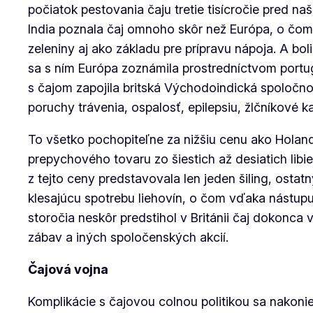
počiatok pestovania čaju tretie tisícročie pred 
India poznala čaj omnoho skôr než Európa, o čom
zeleniny aj ako základu pre prípravu nápoja. A boli
sa s ním Európa zoznámila prostredníctvom portug
s čajom zapojila britská Východoindická spoločnosť
poruchy trávenia, ospalosť, epilepsiu, žlčníkové k
To všetko pochopiteľne za nižšiu cenu ako Hola
prepychového tovaru zo šiestich až desiatich libi
z tejto ceny predstavovala len jeden šiling, osta
klesajúcu spotrebu liehovín, o čom vďaka nástupu
storočia neskôr predstihol v Británii čaj dokonca 
zábav a iných spoločenských akcií.
Čajová vojna
Komplikácie s čajovou colnou politikou sa nakoniec