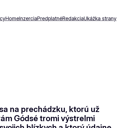
icy
Home
Inzercia
Predplatné
Redakcia
Ukážka strany
 sa na prechádzku, ktorú už
urám Gódsé tromi výstrelmi
svojich blízkych a ktorý údajne