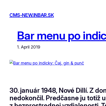
Skip
to
CMS-NEW.INBAR.SK
content
Bar menu po indic
1. April 2019
30. január 1948, Nové Dillí. Z 
nedokončil. Predčasne ju totiž 
z bezprostrednej vzdialenosti. T