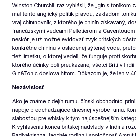
Winston Churchill raz vyhlásil, že „gin s tonikom
mal tento anglický politik pravdu, základom toniku 
vraj chinínovník, z ktorého je chinín získavaný, d
francúzskymi vedcami Pelletierom a Caventouom až
neskôr je už možné evidovať zvyk britských dôsto
konkrétne chinínu v osladenej sýtenej vode, preto
tiež limetku, o ktorej vedeli, že funguje proti skor
ktorého účinky boli preukázané, všetci Briti v Indii
Gin&Tonic doslova hitom. Dôkazom je, že len v 40. 
Nezávislosť
Ako je známe z dejín rumu, čínski obchodníci prinies
nápoje predchádzajúce dnešnej výrobe rumu. Konz
slabosťou pre whisky k tým najúspešnejším kategó
K vyhláseniu konca britskej nadvlády v Indii a roz
Radhakrishna Jagdale rodinnú spoločnosť Amrut Dist