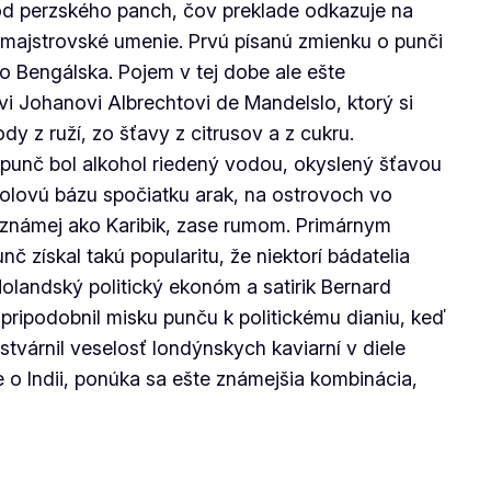
 od perzského
panch
, čov preklade odkazuje na
 majstrovské umenie. Prvú písanú zmienku o punči
do Bengálska. Pojem v tej dobe ale ešte
 Johanovi Albrechtovi de Mandelslo, ktorý si
ody z ruží, zo šťavy z citrusov a z cukru.
 punč bol alkohol riedený vodou, okyslený šťavou
holovú bázu spočiatku arak, na ostrovoch vo
 známej ako Karibik, zase rumom. Primárnym
nč získal takú popularitu, že niektorí bádatelia
olandský politický ekonóm a satirik Bernard
pripodobnil misku punču k politickému dianiu, keď
stvárnil veselosť londýnskych kaviarní v diele
 o Indii, ponúka sa ešte známejšia kombinácia,