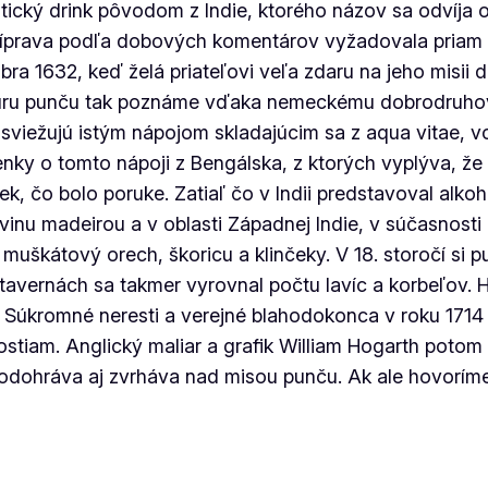
xotický drink pôvodom z Indie, ktorého názov sa odvíja
 príprava podľa dobových komentárov vyžadovala priam
ra 1632, keď želá priateľovi veľa zdaru na jeho misii 
ptúru punču tak poznáme vďaka nemeckému dobrodruhovi
osviežujú istým nápojom skladajúcim sa z
aqua vitae
, v
nky o tomto nápoji z Bengálska, z ktorých vyplýva, že
k, čo bolo poruke. Zatiaľ čo v Indii predstavoval alko
inu madeirou a v oblasti Západnej Indie, v súčasnosti
muškátový orech, škoricu a klinčeky. V 18. storočí si pu
tavernách sa takmer vyrovnal počtu lavíc a korbeľov. H
 Súkromné neresti a verejné blaho
dokonca v roku 1714 
ostiam. Anglický maliar a grafik William Hogarth potom 
odohráva aj zvrháva nad misou punču. Ak ale hovoríme