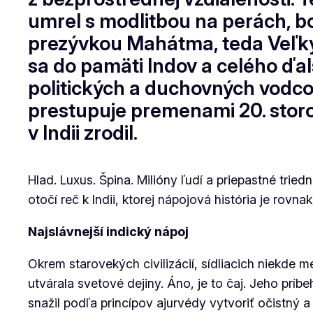
umrel s modlitbou na perách, b
prezývkou Mahátma, teda Veľký d
sa do pamäti Indov a celého ďa
politických a duchovných vodcov
prestupuje premenami 20. storo
v Indii zrodil.
Hlad. Luxus. Špina. Milióny ľudí a priepastné tr
otočí reč k Indii, ktorej nápojová história je rovn
Najslávnejší indický nápoj
Okrem starovekých civilizácií, sídliacich niekde
utvárala svetové dejiny. Áno, je to čaj. Jeho príb
snažil podľa princípov ajurvédy vytvoriť očistný 