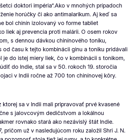
 všetci doktori impéria“.Ako v mnohých prípadoch
níženie horúčky či ako antimalarikum. Aj keď sa
e bol chinín izolovaný vo forme tabliet
liek aj prevencia proti malárii. O osem rokov
íkom, s dennou dávkou chinínového toniku,
od času k tejto kombinácii ginu a toniku pridávali
l je do istej miery liek, čo v kombinácii s tonikom,
rúdiť do Indie, stal sa v 50. rokoch 19. storočia
ojaci v Indii ročne až 700 ton chinínovej kôry.
z ktorej sa v Indii mali pripravovať prvé kvasené
očne s jalovcovým dedičstvom a lokálnou
kmer rovnako stará ako nezávislý štát Indie.
, pričom už v nasledujúcom roku založil Shri J. N.
 pozornosť stoja tiež jej rumy, a to konkrétne