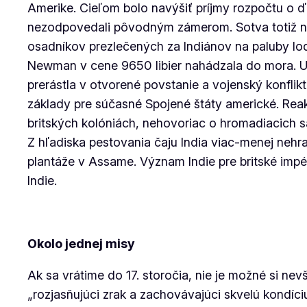
Amerike. Cieľom bolo navýšiť príjmy rozpočtu o ďal
nezodpovedali pôvodným zámerom. Sotva totiž neu
osadníkov prezlečených za Indiánov na paluby lod
Newman v cene 9650 libier nahádzala do mora. Uda
prerástla v otvorené povstanie a vojenský konflikt
základy pre súčasné Spojené štáty americké. Re
britských kolóniách, nehovoriac o hromadiacich sa
Z hľadiska pestovania čaju India viac-menej nehrala
plantáže v Assame. Význam Indie pre britské impé
Indie.
Okolo jednej misy
Ak sa vrátime do 17. storočia, nie je možné si ne
„rozjasňujúci zrak a zachovávajúci skvelú kondíc